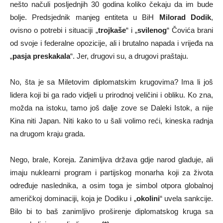
nešto načuli posljednjih 30 godina koliko čekaju da im bude
bolje. Predsjednik manjeg entiteta u BiH
Milorad Dodik
,
ovisno o potrebi i situaciji „
trojkaše
“ i „
svilenog
“ Čovića brani
od svoje i federalne opozicije, ali i brutalno napada i vrijeđa na
„
pasja preskakala
“. Jer, drugovi su, a drugovi praštaju.
No, šta je sa Miletovim diplomatskim krugovima? Ima li još
lidera koji bi ga rado vidjeli u prirodnoj veličini i obliku. Ko zna,
možda na istoku, tamo još dalje zove se Daleki Istok, a nije
Kina niti Japan. Niti kako to u šali volimo reći, kineska radnja
na drugom kraju grada.
Nego, brale, Koreja. Zanimljiva država gdje narod gladuje, ali
imaju nuklearni program i partijskog monarha koji za života
određuje naslednika, a osim toga je simbol otpora globalnoj
američkoj dominaciji, koja je Dodiku i „
okolini
“ uvela sankcije.
Bilo bi to baš zanimljivo proširenje diplomatskog kruga sa