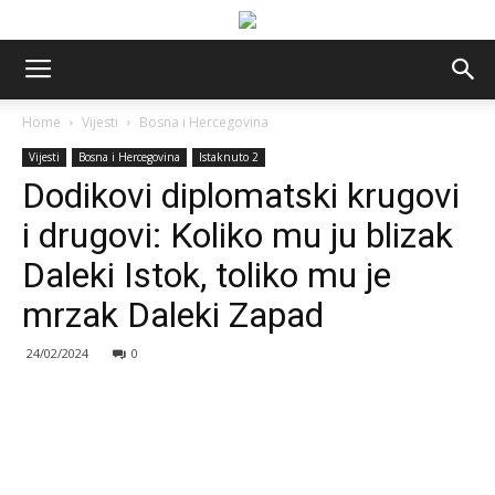
Home
Vijesti
Bosna i Hercegovina
Vijesti
Bosna i Hercegovina
Istaknuto 2
Dodikovi diplomatski krugovi
i drugovi: Koliko mu ju blizak
Daleki Istok, toliko mu je
mrzak Daleki Zapad
24/02/2024
0