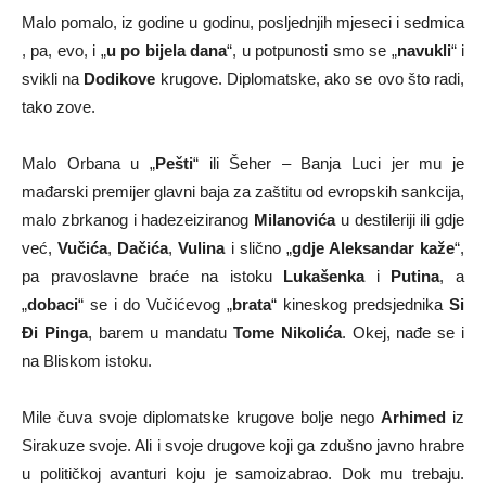
Malo pomalo, iz godine u godinu, posljednjih mjeseci i sedmica
, pa, evo, i „
u po bijela dana
“, u potpunosti smo se „
navukli
“ i
svikli na
Dodikove
krugove. Diplomatske, ako se ovo što radi,
tako zove.
Malo Orbana u „
Pešti
“ ili Šeher – Banja Luci jer mu je
mađarski premijer glavni baja za zaštitu od evropskih sankcija,
malo zbrkanog i hadezeiziranog
Milanovića
u destileriji ili gdje
već,
Vučića
,
Dačića
,
Vulina
i slično „
gdje Aleksandar kaže
“,
pa pravoslavne braće na istoku
Lukašenka
i
Putina
, a
„
dobaci
“ se i do Vučićevog „
brata
“ kineskog predsjednika
Si
Đi Pinga
, barem u mandatu
Tome Nikolića
. Okej, nađe se i
na Bliskom istoku.
Mile čuva svoje diplomatske krugove bolje nego
Arhimed
iz
Sirakuze svoje. Ali i svoje drugove koji ga zdušno javno hrabre
u političkoj avanturi koju je samoizabrao. Dok mu trebaju.