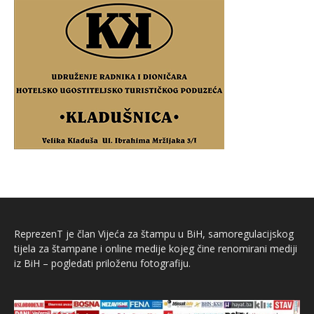
ReprezenT je član Vijeća za štampu u BiH, samoregulacijskog
tijela za štampane i online medije kojeg čine renomirani mediji
iz BiH – pogledati priloženu fotografiju.