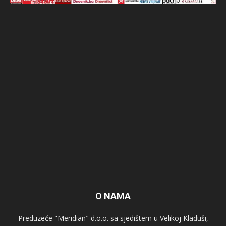
O NAMA
Preduzeće "Meridian" d.o.o. sa sjedištem u Velikoj Kladuši,