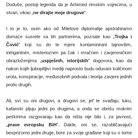
Doduše, postoji legenda da je Arhimed rimskim vojnicima, u
stvari, vikao „
ne dirajte moje drugove
“.
I to je to, osim ako od Miletove diplomatije apstrahiramo
domaće susrete sa bh partnerima, poznate kao „
Trojka i
Čović
“ koji su do te mjere kontaminirani tajnovitim,
intrigantnim, misterioznim pa čak i mračnim i zavjereničkim
obrazloženjima „
uspješnih, istorijskih
“ dogovora, kao da
nakon kojih ljubopitljivi mediji naprosto budu oduvani količinom
urota, konspiracije, međusobnih podvala i teorija zavjere jednih
protiv drugih.
Ali, svi su oni drugovi, a drugovi se, jel’ te svađaju, tuku,
kafanski pljuju jedni po drugima, a onda se obrišu mokrim
peškirima razgovaraju kao da ništa nije bilo i, za javnost,
„
prave evropsku BiH
“. Dakle, oni se, razobličavajući
besprizorno jedni druge, bore za svoje građane koji su o tome