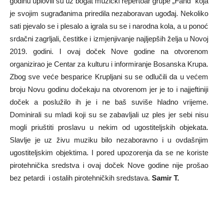
godinu uplovili su uz bogat muzički repertoar grupe „Fahd“ koja
je svojim sugrađanima priredila nezaboravan ugođaj. Nekoliko
sati pjevalo se i plesalo a igrala su se i narodna kola, a u ponoć
srdačni zagrljali, čestitke i izmjenjivanje najljepših želja u Novoj
2019. godini. I ovaj doček Nove godine na otvorenom
organizirao je Centar za kulturu i informiranje Bosanska Krupa.
Zbog sve veće besparice Krupljani su se odlučili da u većem
broju Novu godinu dočekaju na otvorenom jer je to i najjeftiniji
doček a poslužilo ih je i ne baš suviše hladno vrijeme.
Dominirali su mladi koji su se zabavljali uz ples jer sebi nisu
mogli priuštiti proslavu u nekim od ugostiteljskih objekata.
Slavlje je uz živu muziku bilo nezaboravno i u ovdašnjim
ugostiteljskim objektima. I pored upozorenja da se ne koriste
pirotehnička sredstva i ovaj doček Nove godine nije prošao
bez petardi i ostalih pirotehničkih sredstava.
Samir T.