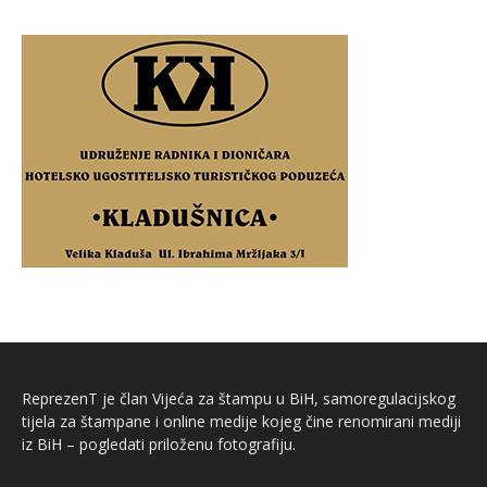
ReprezenT je član Vijeća za štampu u BiH, samoregulacijskog
tijela za štampane i online medije kojeg čine renomirani mediji
iz BiH – pogledati priloženu fotografiju.