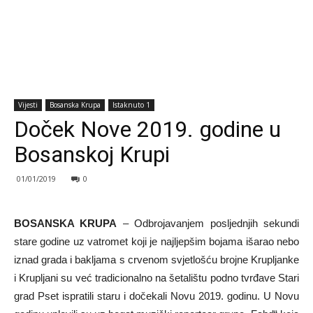
Vijesti
Bosanska Krupa
Istaknuto 1
Doček Nove 2019. godine u
Bosanskoj Krupi
01/01/2019
0
BOSANSKA KRUPA
– Odbrojavanjem posljednjih sekundi
stare godine uz vatromet koji je najljepšim bojama išarao nebo
iznad grada i bakljama s crvenom svjetlošću brojne Krupljanke
i Krupljani su već tradicionalno na šetalištu podno tvrđave Stari
grad Pset ispratili staru i dočekali Novu 2019. godinu. U Novu