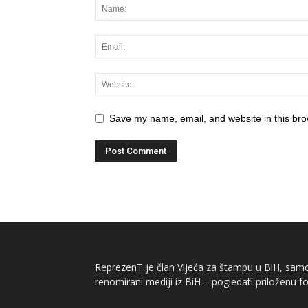
Save my name, email, and website in this bro
ReprezenT je član Vijeća za štampu u BiH, samor
renomirani mediji iz BiH – pogledati priloženu fo