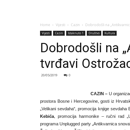
Home
Vijesti
Cazin
Dobrodošli na „Antikvarnicu
Vijesti
Cazin
Istaknuto 1
Društvo
Kultura
Dobrodošli na „
tvrđavi Ostroža
20/05/2019
0
CAZIN –
U organizac
prostora Bosne i Hercegovine, gosti iz Hrvats
„Velikani sevdaha“, promocija knjige sevdaha
Kebića
, promocija harmonike – ručni rad 
programa Unplugged party „Antikvarnica snova“