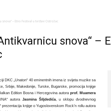
 snova“ – Etno Festival u tvrđavi Ostrožac
Antikvarnicu snova“ – E
c
iji DKC „Unaton“ 40 eminentnih imena iz svijeta muzike sa
ke, Srbije, Makedonije, Turske, Bugarske, promocija knjige
 Balkan Edition Bosna i Hercegovina autora
prof. Muamera
„UNA“ autora
Jasmina Šiljdedića
, u sklopu dvodnevnog
 prezentacija knjige o Yugoslovenskom Rock’n rollu autora