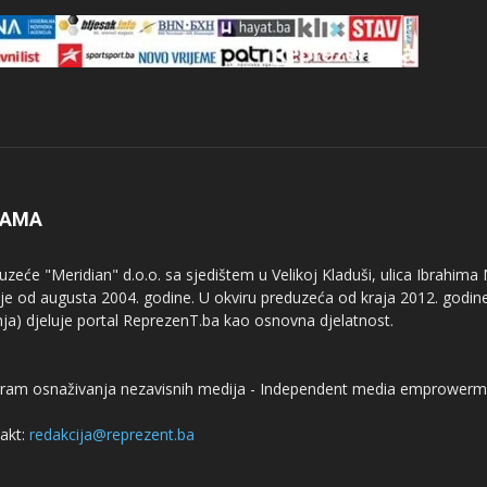
NAMA
uzeće "Meridian" d.o.o. sa sjedištem u Velikoj Kladuši, ulica Ibrahima
uje od augusta 2004. godine. U okviru preduzeća od kraja 2012. godine
nja) djeluje portal ReprezenT.ba kao osnovna djelatnost.
ram osnaživanja nezavisnih medija - Independent media emprowerm
akt:
redakcija@reprezent.ba