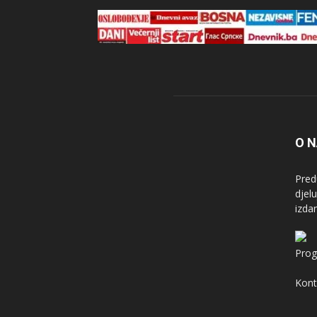
O 
Pred
djel
izda
Prog
Kont