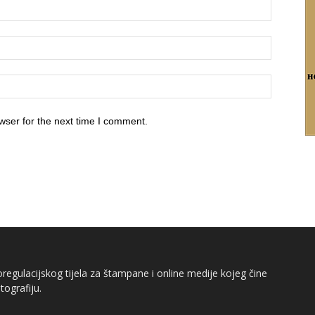
wser for the next time I comment.
egulacijskog tijela za štampane i online medije kojeg čine
tografiju.