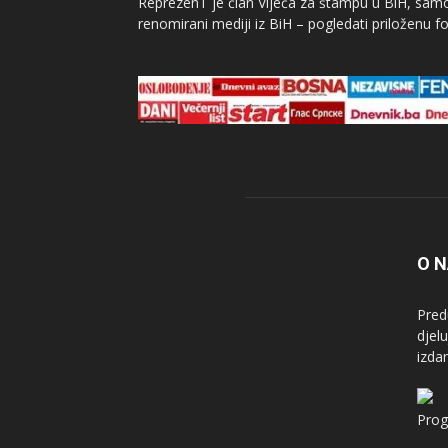
ReprezenT je član Vijeća za štampu u BiH, samor
renomirani mediji iz BiH – pogledati priloženu fo
O 
Pred
djel
izda
Prog