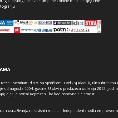
egulacijskog tijela za štampane i online medije kojeg čine
tografiju.
NAMA
uzeće "Meridian" d.o.o. sa sjedištem u Velikoj Kladuši, ulica Ibrahima
uje od augusta 2004. godine. U okviru preduzeća od kraja 2012. godine
nja) djeluje portal ReprezenT.ba kao osnovna djelatnost.
ram osnaživanja nezavisnih medija - Independent media emprowerm