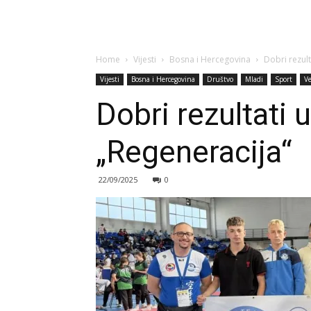
Home
Vijesti
Bosna i Hercegovina
Dobri rezult
Vijesti
Bosna i Hercegovina
Društvo
Mladi
Sport
Ve
Dobri rezultati 
„Regeneracija“
22/09/2025
0