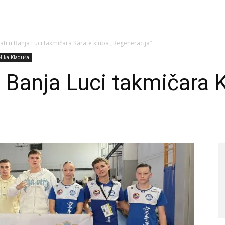
ati u Banja Luci takmičara Karate kluba „Regeneracija“
lika Kladuša
u Banja Luci takmičara 