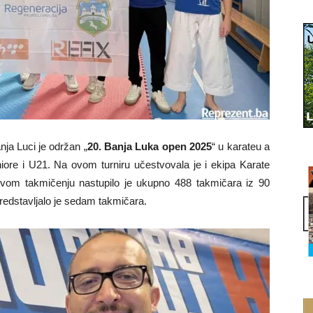
ja Luci je održan „
20. Banja Luka open 2025
“ u karateu a
uniore i U21. Na ovom turniru učestvovala je i ekipa Karate
ovom takmičenju nastupilo je ukupno 488 takmičara iz 90
predstavljalo je sedam takmičara.