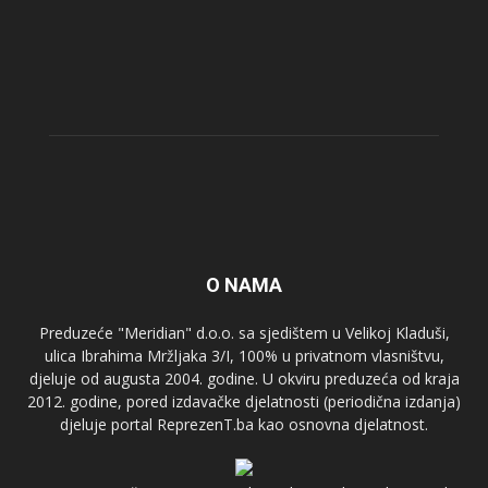
O NAMA
Preduzeće "Meridian" d.o.o. sa sjedištem u Velikoj Kladuši,
ulica Ibrahima Mržljaka 3/I, 100% u privatnom vlasništvu,
djeluje od augusta 2004. godine. U okviru preduzeća od kraja
2012. godine, pored izdavačke djelatnosti (periodična izdanja)
djeluje portal ReprezenT.ba kao osnovna djelatnost.