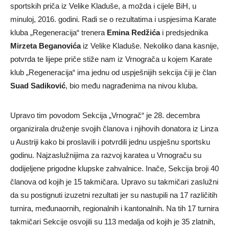
sportskih priča iz Velike Kladuše, a možda i cijele BiH, u
minuloj, 2016. godini. Radi se o rezultatima i uspjesima Karate
kluba „Regeneracija“ trenera
Emina Redžića
i predsjednika
Mirzeta Beganovića
iz Velike Kladuše. Nekoliko dana kasnije,
potvrda te lijepe priče stiže nam iz Vrnograča u kojem Karate
klub „Regeneracija“ ima jednu od uspješnijih sekcija čiji je član
Suad Sadiković
, bio među nagrađenima na nivou kluba.
Upravo tim povodom Sekcija „Vrnograč“ je 28. decembra
organizirala druženje svojih članova i njihovih donatora iz Linza
u Austriji kako bi proslavili i potvrdili jednu uspješnu sportsku
godinu. Najzaslužnijima za razvoj karatea u Vrnograču su
dodijeljene prigodne klupske zahvalnice. Inače, Sekcija broji 40
članova od kojih je 15 takmičara. Upravo su takmičari zaslužni
da su postignuti izuzetni rezultati jer su nastupili na 17 različitih
turnira, međunaornih, regionalnih i kantonalnih. Na tih 17 turnira
takmičari Sekcije osvojili su 113 medalja od kojih je 35 zlatnih,