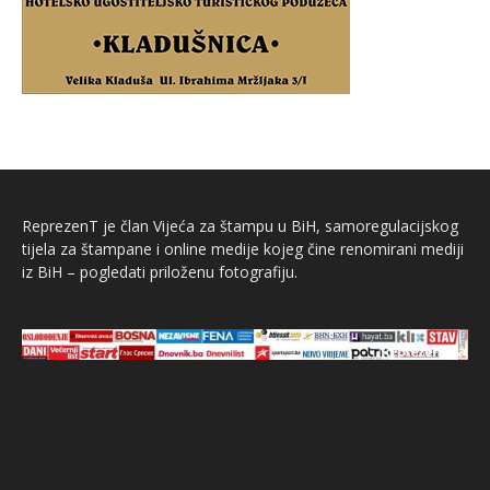
ReprezenT je član Vijeća za štampu u BiH, samoregulacijskog
tijela za štampane i online medije kojeg čine renomirani mediji
iz BiH – pogledati priloženu fotografiju.