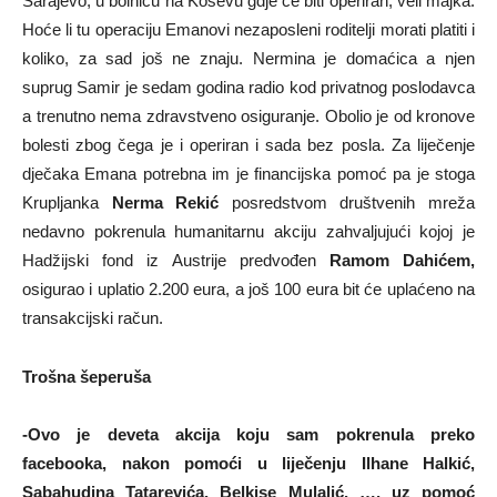
Sarajevo, u bolnicu na Koševu gdje će biti operiran, veli majka.
Hoće li tu operaciju Emanovi nezaposleni roditelji morati platiti i
koliko, za sad još ne znaju. Nermina je domaćica a njen
suprug Samir je sedam godina radio kod privatnog poslodavca
a trenutno nema zdravstveno osiguranje. Obolio je od kronove
bolesti zbog čega je i operiran i sada bez posla. Za liječenje
dječaka Emana potrebna im je financijska pomoć pa je stoga
Krupljanka
Nerma Rekić
posredstvom društvenih mreža
nedavno pokrenula humanitarnu akciju zahvaljujući kojoj je
Hadžijski fond iz Austrije predvođen
Ramom Dahićem,
osigurao i uplatio 2.200 eura, a još 100 eura bit će uplaćeno na
transakcijski račun.
Trošna šeperuša
-Ovo je deveta akcija koju sam pokrenula preko
facebooka, nakon pomoći u liječenju Ilhane Halkić,
Sabahudina Tatarevića, Belkise Mulalić, …, uz pomoć