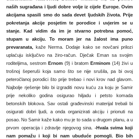
naših sugrađana i ljudi dobre volje iz cijele Europe. Ovim
akcijama spasili smo do sada devet ljudskih života. Prije
pokretanja akcije posjetim te porodice i uvjerim se u
stanje. Kad vidim da im je stvarno potrebna pomoć,
stupam u akciju. To moram jer na žalost ima puno
prevaranata,
kaže Nerma. Dodaje kako se novčani prilozi
uplaćuju isključivo na žiro-račun. Dječak Eman sa svojim
roditeljima, sestrom
Ernom
(9) i bratom
Erminom
(14) živi u
trošnoj šeperuši koja samo što se nije srušila, pa bi ovoj
peteročlanoj porodici što prije trebao i novi krov nad glavom.
Najbolje rješenje bilo bi izgraditi novu kuću za koju je Samir
prije nekoliko godina osigurao hiljadu i petsto komada
betonskih blokova. Sav ostali građevinski materijal trebali bi
osigurati dobri ljudi, a onda organizirati akciju i prionuti na
posao. No Samir kaže kako mu je to sada u drugom planu, a u
prvom operacija i zdravlje njegovog sina.
-Hvala svima koji
nam pomažu i koji bi nam ubuduće pomogli. Bio bih