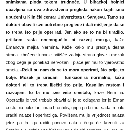
snimkama ploda tokom trudnoće. U bihaćkoj bolnici
obavljena su dva zdravstvena pregleda nakon kojih smo
upućeni u Klinički centar Univerziteta u Sarajevu. Tamo su
doktori obavili sve potrebne preglede i dali mišljenje da se
to treba što prije operirati. Jer, ako se to ne bi uradilo,
prilikom rasta onemogućilo bi razvoj mozga,
kaže
Emanova majka Nermina. Kaže kako mu prednja desna
strana izbočene lubanje pritišće zadnju stranu glave i mozak
zbog čega je ponekad nervozan i plače jer mu to vjerovatno
smeta.
-Rekli su nam da se to mora operirati, što prije, to
bolje. Mozak je uredan i funkcionira normalno, kažu
doktori ali to treba liječiti što prije. Kasnijim rastom i
razvojem, to bi mu sve više smetalo,
kaže Nermina.
Operaciju je već trebalo obaviti ali je to odlagano jer je Eman
često bio bolestan, imao bronhitis, gripu pa bi mu sada trebalo
uraditi nalaze i operirati ga. Povišena mu je vrijednost nalaza
jetre pa će ga raditi ponovo nakon čega će krenuti za