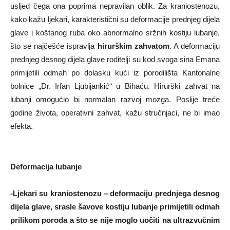
usljed čega ona poprima nepravilan oblik. Za kraniostenozu,
kako kažu ljekari, karakteristični su deformacije prednjeg dijela
glave i koštanog ruba oko abnormalno sržnih kostiju lubanje,
što se najčešće ispravlja
hirurškim zahvatom
. A deformaciju
prednjeg desnog dijela glave roditelji su kod svoga sina Emana
primijetili odmah po dolasku kući iz porodilišta Kantonalne
bolnice „Dr. Irfan Ljubijankić“ u Bihaću. Hirurški zahvat na
lubanji omogućio bi normalan razvoj mozga. Poslije treće
godine života, operativni zahvat, kažu stručnjaci, ne bi imao
efekta.
Deformacija lubanje
-Ljekari su kraniostenozu – deformaciju prednjega desnog
dijela glave, srasle šavove kostiju lubanje primijetili odmah
prilikom poroda a što se nije moglo uočiti na ultrazvučnim