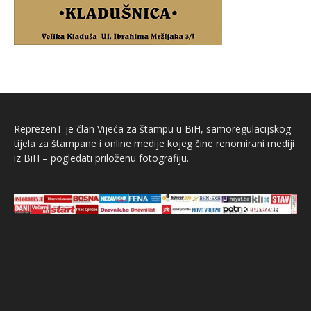
ReprezenT je član Vijeća za štampu u BiH, samoregulacijskog
tijela za štampane i online medije kojeg čine renomirani mediji
iz BiH – pogledati priloženu fotografiju.