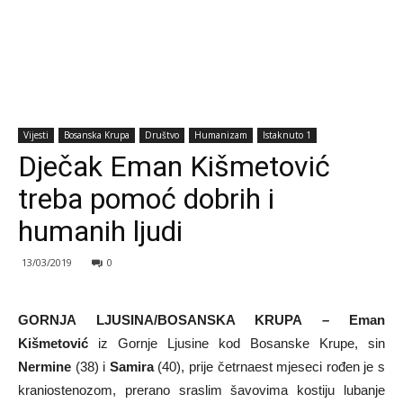
Vijesti
Bosanska Krupa
Društvo
Humanizam
Istaknuto 1
Dječak Eman Kišmetović
treba pomoć dobrih i
humanih ljudi
13/03/2019
0
GORNJA LJUSINA/BOSANSKA KRUPA – Eman
Kišmetović
iz Gornje Ljusine kod Bosanske Krupe, sin
Nermine
(38) i
Samira
(40), prije četrnaest mjeseci rođen je s
kraniostenozom, prerano sraslim šavovima kostiju lubanje