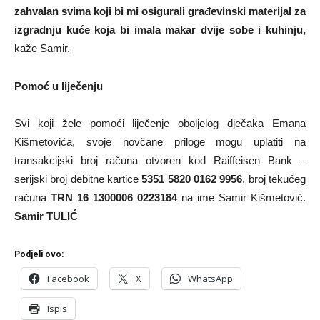
zahvalan svima koji bi mi osigurali građevinski materijal za
izgradnju kuće koja bi imala makar dvije sobe i kuhinju,
kaže Samir.
Pomoć u liječenju
Svi koji žele pomoći liječenje oboljelog dječaka Emana
Kišmetovića, svoje novčane priloge mogu uplatiti na
transakcijski broj računa otvoren kod Raiffeisen Bank –
serijski broj debitne kartice
5351 5820 0162 9956
, broj tekućeg
računa
TRN 16 1300006 0223184
na ime Samir Kišmetović.
Samir TULIĆ
Podjeli ovo:
Facebook
X
WhatsApp
Ispis