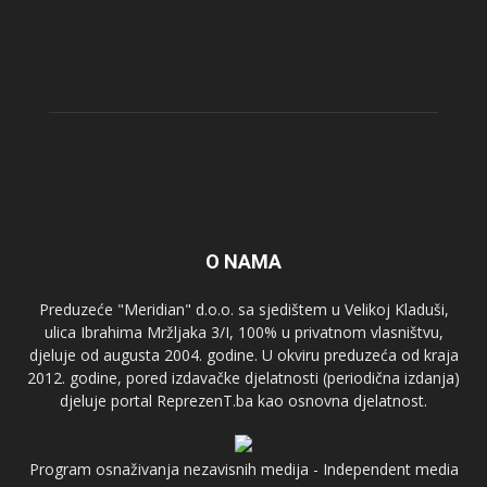
O NAMA
Preduzeće "Meridian" d.o.o. sa sjedištem u Velikoj Kladuši,
ulica Ibrahima Mržljaka 3/I, 100% u privatnom vlasništvu,
djeluje od augusta 2004. godine. U okviru preduzeća od kraja
2012. godine, pored izdavačke djelatnosti (periodična izdanja)
djeluje portal ReprezenT.ba kao osnovna djelatnost.
Program osnaživanja nezavisnih medija - Independent media