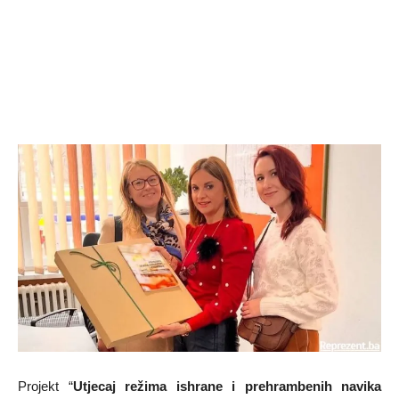
Projek​t “
Utjecaj režima ishrane i prehrambenih navika