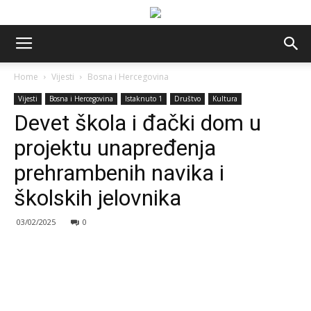
Home
Vijesti
Bosna i Hercegovina
Vijesti
Bosna i Hercegovina
Istaknuto 1
Društvo
Kultura
Devet škola i đački dom u
projektu unapređenja
prehrambenih navika i
školskih jelovnika
03/02/2025
0