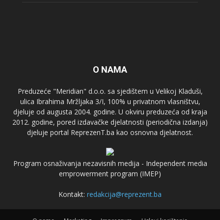
O NAMA
Preduzeće "Meridian" d.o.o. sa sjedištem u Velikoj Kladuši,
ulica Ibrahima Mržljaka 3/I, 100% u privatnom vlasništvu,
djeluje od augusta 2004. godine. U okviru preduzeća od kraja
2012. godine, pored izdavačke djelatnosti (periodična izdanja)
djeluje portal ReprezenT.ba kao osnovna djelatnost.
Program osnaživanja nezavisnih medija - Independent media
emprowerment program (IMEP)
Kontakt:
redakcija@reprezent.ba