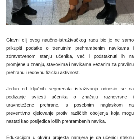
Glavni cilj ovog naučno-istraživačkog rada bio je ne samo
prikupiti podatke o trenutnim prehrambenim navikama i
zdravstvenom stanju učenika, već i podstaknuti ih na
promjene u znanju, stavovima i navikama vezanim za pravilnu
prehranu i redovnu fizičku aktivnost.
Jedan od ključnih segmenata istraživanja odnosio se na
podizanje svijesti učenika o značaju raznovrsne i
uravnotežene prehrane, s posebnim naglaskom na
preventivno djelovanje protiv različitih oboljenja koja mogu
nastati kao posljedica loših prehrambenih navika.
Edukacijom u okviru projekta namjera je da učenici steknu