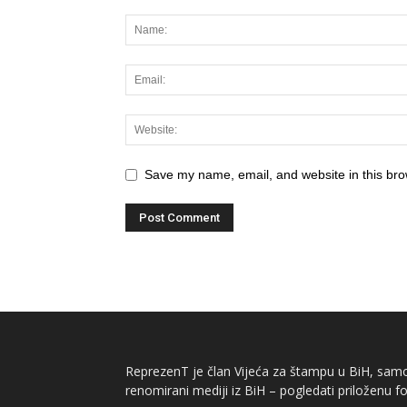
Save my name, email, and website in this bro
ReprezenT je član Vijeća za štampu u BiH, samor
renomirani mediji iz BiH – pogledati priloženu fo