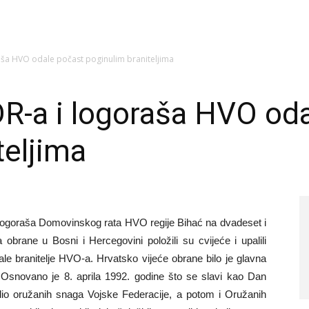
aša HVO odale počast poginulim braniteljima
R-a i logoraša HVO od
teljima
logoraša Domovinskog rata HVO regije Bihać na dvadeset i
obrane u Bosni i Hercegovini položili su cvijeće i upalili
ale branitelje HVO-a. Hrvatsko vijeće obrane bilo je glavna
Osnovano je 8. aprila 1992. godine što se slavi kao Dan
 dio oružanih snaga Vojske Federacije, a potom i Oružanih