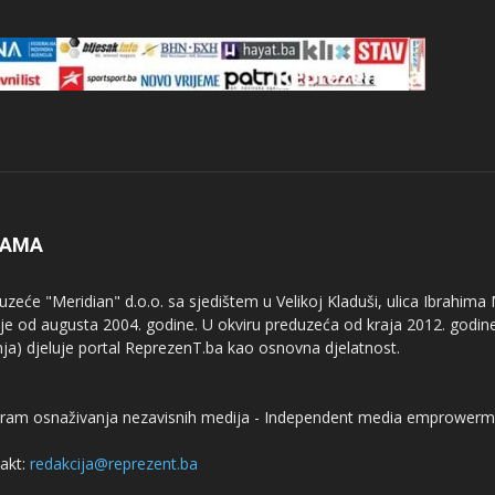
NAMA
uzeće "Meridian" d.o.o. sa sjedištem u Velikoj Kladuši, ulica Ibrahima
uje od augusta 2004. godine. U okviru preduzeća od kraja 2012. godine
nja) djeluje portal ReprezenT.ba kao osnovna djelatnost.
ram osnaživanja nezavisnih medija - Independent media emprowerm
akt:
redakcija@reprezent.ba