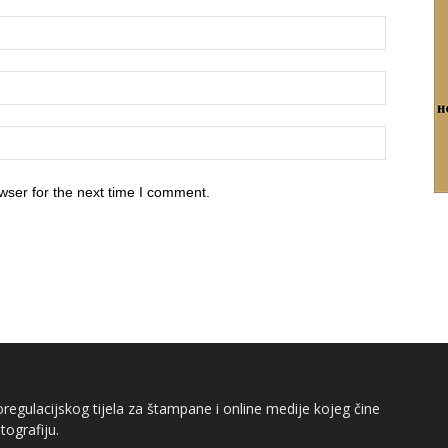
wser for the next time I comment.
egulacijskog tijela za štampane i online medije kojeg čine
tografiju.