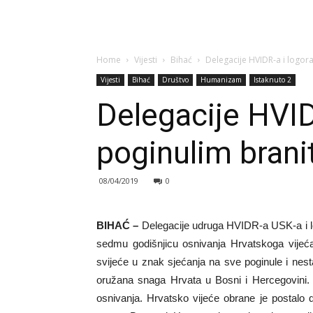
Home
Vijesti
Bihać
Delegacije HVIDR-a i logor
Vijesti
Bihać
Društvo
Humanizam
Istaknuto 2
Delegacije HVID
poginulim brani
08/04/2019
0
BIHAĆ –
Delegacije udruga HVIDR-a USK-a i 
sedmu godišnjicu osnivanja Hrvatskoga vijeća 
svijeće u znak sjećanja na sve poginule i nest
oružana snaga Hrvata u Bosni i Hercegovini. 
osnivanja. Hrvatsko vijeće obrane je postalo