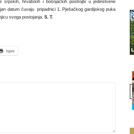
srpskih, hrvatskih i bošnjačkih postrojbi u jedinstvene
n datum čuvaju pripadnici 1. Pješačkog gardijskog puka
njicu svoga postojanja.
S. T.
Ispis