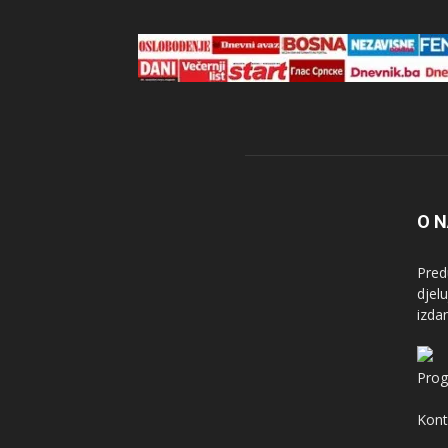
O 
Pred
djel
izda
Prog
Kont