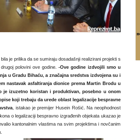
la je prilika da se sumiraju dosadašnji realizirani projekti s
u drugoj polovini ove godine.
-Ove godine izdvojili smo u
ja u Gradu Bihaću, a značajna sredstva izdvojena su i
čem nastavak asfaltiranja dionice prema Martin Brodu u
 je izuzetno koristan i produktivan, posebno u onom
opise koji trebaju da urede oblast legalizacije bespravne
avstva
, istakao je premijer Husein Rošić. Na neophodnost
kona o legalizaciji bespravno izgrađenih objekata ukazao je
zahvalio kantonalnim vlastima na svim projektima i novčanim
.