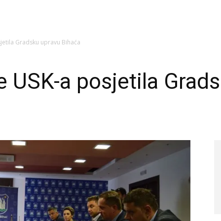
jetila Gradsku upravu Bihaća
e USK-a posjetila Grad