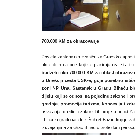
700.000 KM za obrazovanje
Posjeta kantonalnih zvaničnika Gradskoj upravi bi
akcentom na one koji se planiraju realizirati 
budžetu oko 700.000 KM za oblast obrazovan
u Direkciji cesta USK-a, gdje posebno isti
zoni NP Una. Sastanak u Gradu Bihaću bio
dijelu koji se odnosi na pojedine zakone i pr
gradnje, promocije turizma, koncesija i zdr
usvajanja pojedinih zakonskih propisa poput Za
i bihaćki gradonačelnik Šuhret Fazlić koji je 
izdvajanjima za Grad Bihać u proteklom periodu