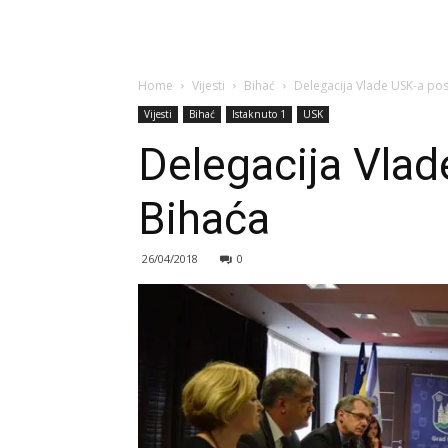
Home
Vijesti
Bihać
Delegacija Vlade USK-a pos
Vijesti
Bihać
Istaknuto 1
USK
Delegacija Vlad
Bihaća
26/04/2018
0