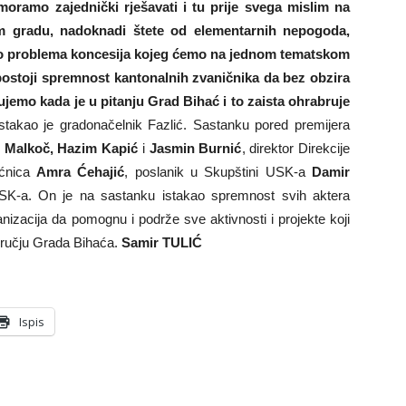
ramo zajednički rješavati i tu prije svega mislim na
m gradu, nadoknadi štete od elementarnih nepogoda,
o problema koncesija kojeg ćemo na jednom tematskom
postoji spremnost kantonalnih zvaničnika da bez obzira
elujemo kada je u pitanju Grad Bihać i to zaista ohrabruje
istakao je gradonačelnik Fazlić. Sastanku pored premijera
 Malkoč, Hazim Kapić
i
Jasmin Burnić
, direktor Direkcije
ećnica
Amra Ćehajić
, poslanik u Skupštini USK-a
Damir
USK-a. On je na sastanku istakao spremnost svih aktera
anizacija da pomognu i podrže sve aktivnosti i projekte koji
području Grada Bihaća.
Samir TULIĆ
Ispis