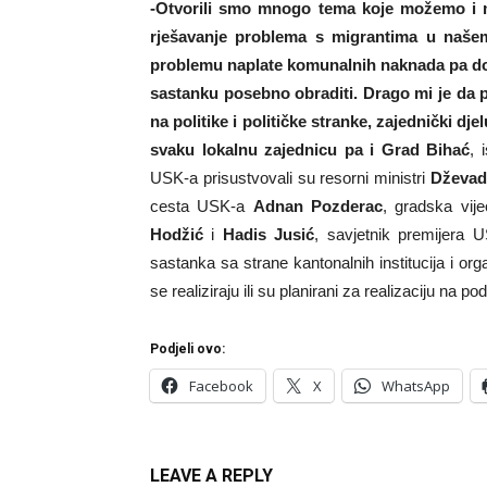
-Otvorili smo mnogo tema koje možemo i mo
rješavanje problema s migrantima u naše
problemu naplate komunalnih naknada pa d
sastanku posebno obraditi. Drago mi je da 
na politike i političke stranke, zajednički dj
svaku lokalnu zajednicu pa i Grad Bihać
, 
USK-a prisustvovali su resorni ministri
Dževad
cesta USK-a
Adnan Pozderac
, gradska vij
Hodžić
i
Hadis Jusić
, savjetnik premijera 
sastanka sa strane kantonalnih institucija i org
se realiziraju ili su planirani za realizaciju na 
Podjeli ovo:
Facebook
X
WhatsApp
LEAVE A REPLY