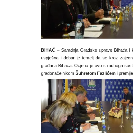
BIHAĆ
– Saradnja Gradske uprave Bihaća i ka
uspješna i dobar je temelj da se kroz zajedni
građana Bihaća. Ocjena je ovo s radnoga sast
gradonačelnikom
Šuhretom Fazlićem
i premi