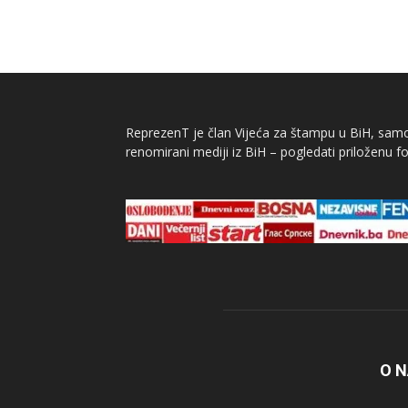
ReprezenT je član Vijeća za štampu u BiH, samor
renomirani mediji iz BiH – pogledati priloženu fo
O 