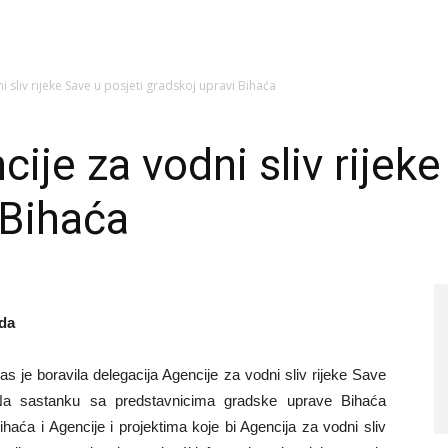
i sliv rijeke Save u posjeti gradskoj upravi Bihaća
ije za vodni sliv rijeke
 Bihaća
oda
s je boravila delegacija Agencije za vodni sliv rijeke Save
Na sastanku sa predstavnicima gradske uprave Bihaća
haća i Agencije i projektima koje bi Agencija za vodni sliv