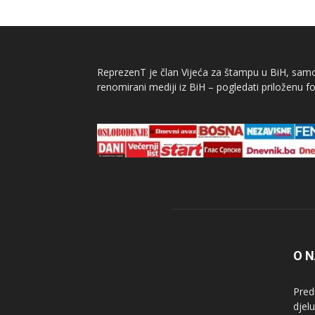
ReprezenT je član Vijeća za štampu u BiH, samor
renomirani mediji iz BiH – pogledati priloženu fo
O 
Pred
djel