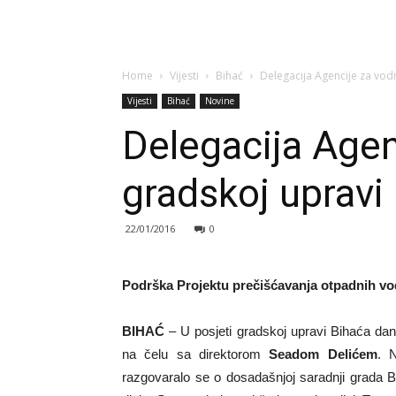
Home
Vijesti
Bihać
Delegacija Agencije za vodn
Vijesti
Bihać
Novine
Delegacija Agenc
gradskoj upravi
22/01/2016
0
Podrška Projektu prečišćavanja otpadnih v
BIHAĆ
– U posjeti gradskoj upravi Bihaća dana
na čelu sa direktorom
Seadom Delićem
. 
razgovaralo se o dosadašnjoj saradnji grada Bi