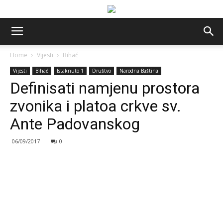
Home
Vijesti
Bihać
Vijesti
Bihać
Istaknuto 1
Društvo
Narodna Baština
Definisati namjenu prostora
zvonika i platoa crkve sv.
Ante Padovanskog
06/09/2017
0