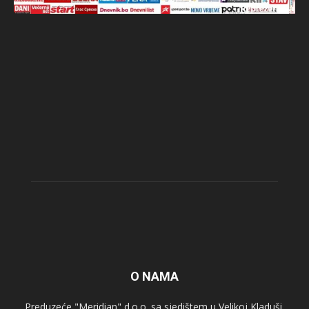
O NAMA
Preduzeće "Meridian" d.o.o. sa sjedištem u Velikoj Kladuši,