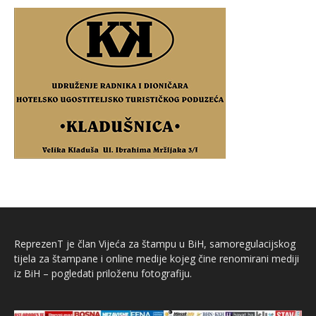
ReprezenT je član Vijeća za štampu u BiH, samoregulacijskog
tijela za štampane i online medije kojeg čine renomirani mediji
iz BiH – pogledati priloženu fotografiju.