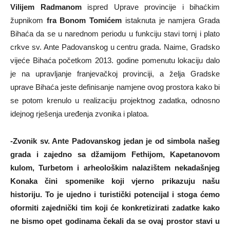
Vilijem Radmanom
ispred Uprave provincije i bihaćkim
župnikom
fra Bonom Tomićem
istaknuta je namjera Grada
Bihaća da se u narednom periodu u funkciju stavi tornj i plato
crkve sv. Ante Padovanskog u centru grada. Naime, Gradsko
vijeće Bihaća početkom 2013. godine pomenutu lokaciju dalo
je na upravljanje franjevačkoj provinciji, a želja Gradske
uprave Bihaća jeste definisanje namjene ovog prostora kako bi
se potom krenulo u realizaciju projektnog zadatka, odnosno
idejnog rješenja uređenja zvonika i platoa.
-Zvonik sv. Ante Padovanskog jedan je od simbola našeg
grada i zajedno sa džamijom Fethijom, Kapetanovom
kulom, Turbetom i arheološkim nalazištem nekadašnjeg
Konaka čini spomenike koji vjerno prikazuju našu
historiju. To je ujedno i turistički potencijal i stoga ćemo
oformiti zajednički tim koji će konkretizirati zadatke kako
ne bismo opet godinama čekali da se ovaj prostor stavi u