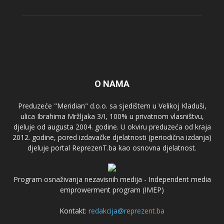
O NAMA
Preduzeće "Meridian" d.o.o. sa sjedištem u Velikoj Kladuši,
ulica Ibrahima Mržljaka 3/I, 100% u privatnom vlasništvu,
djeluje od augusta 2004. godine. U okviru preduzeća od kraja
2012. godine, pored izdavačke djelatnosti (periodična izdanja)
djeluje portal ReprezenT.ba kao osnovna djelatnost.
Program osnaživanja nezavisnih medija - Independent media
emprowerment program (IMEP)
Kontakt:
redakcija@reprezent.ba