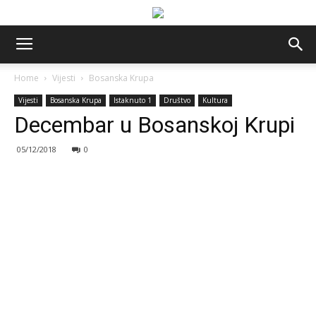
Home
Vijesti
Bosanska Krupa
Vijesti
Bosanska Krupa
Istaknuto 1
Društvo
Kultura
Decembar u Bosanskoj Krupi
05/12/2018
0