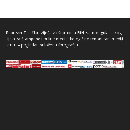
ReprezenT je član Vijeća za štampu u BiH, samoregulacijskog
tijela za štampane i online medije kojeg čine renomirani mediji
iz BiH – pogledati priloženu fotografiju.