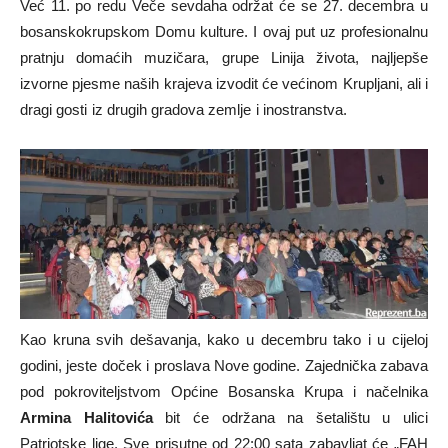
Već 11. po redu Veče sevdaha održat će se 27. decembra u
bosanskokrupskom Domu kulture. I ovaj put uz profesionalnu
pratnju domaćih muzičara, grupe Linija života, najljepše
izvorne pjesme naših krajeva izvodit će većinom Krupljani, ali i
dragi gosti iz drugih gradova zemlje i inostranstva.
Kao kruna svih dešavanja, kako u decembru tako i u cijeloj
godini, jeste doček i proslava Nove godine. Zajednička zabava
pod pokroviteljstvom Općine Bosanska Krupa i načelnika
Armina Halitovića
bit će održana na šetalištu u ulici
Patriotske lige. Sve prisutne od 22:00 sata zabavljat će „FAH