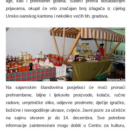
lige, kao i prethodnih godina. Sudeći prema dosadašnjim
prijavama, okupit će vrlo značajan broj izlagača iz cijelog
Unsko-sanskog kantona i nekoliko većih bh. gradova.
Na sajamskim štandovima posjetioci će moći pronaći
prehrambene, biljne i ljekovite proizvode, kolače, ručne
radove, umjetničke slike, odijevne predmete, dječije igračke,
božićne i novogodišnje ukrase, cvijeće. Javni poziv za učešće
na sajmu otvoren je do 14. decembra. Sve potrebne
informacije zainteresirani mogu dobiti u Centru za kulturu,