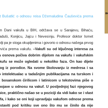
om Dani vakufa u BIH, održava se u Sarajevu, Bihaću,
duši, Konjicu, Jajcu i Nevesinju. Profesor doktor Ismet
lji pa je stoga okupljenima i govorio o odnosu našega prvog
evića prema vakufu.
–Vakufi su od ključnog interesa za
ka osnova počiva dobrim dijelom na vakufu i vakufskim
kufu se može ogledati u nekoliko faza. On kao dijete
og iz porodice. Na svome školovanju iz medresa i sa
o intelektualac u tadašnjim publikacijama na turskom i
bosanskom ćirilicom i latinicom u tekstovima piše o
e pojave u odnosu na vakuf. U posljednjoj fazi njegovog
ce, praktično našao se u poziciji da vidi kako se i vlast
fa, i kako se oni koji upravljaju vakufom odnose prema
staviti pod kritiku sve ono što mu se činilo da nije