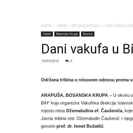
Home
Vijesti
Bosanska Krupa
Dani vakufa u B
Vijesti
Bosanska Krupa
Novine
Dani vakufa u B
05/05/2016
0
Održana tribina o reisovom odnosu prema v
ARAPUŠA, BOSANSKA KRUPA
– U okviru o
BiH“ koju organizira Vakufska direkcija Islam
mjestu reisa
Džemaludina ef. Čauševića
, koj
Javna tribina reis Džemaludin Čaušević i nje
govorio
prof. dr. Ismet Bušatlić
.