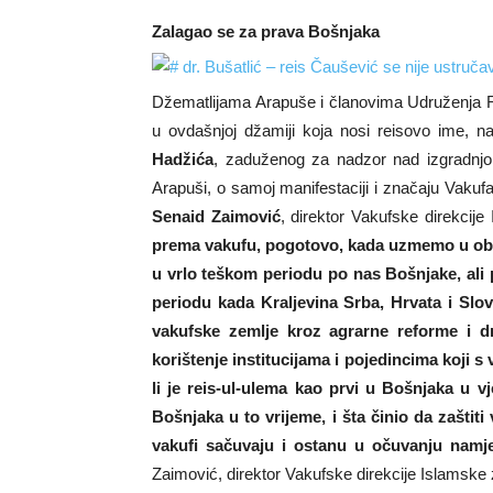
Zalagao se za prava Bošnjaka
Džematlijama Arapuše i članovima Udruženja 
u ovdašnjoj džamiji koja nosi reisovo ime, 
Hadžića
, zaduženog za nadzor nad izgradnj
Arapuši, o samoj manifestaciji i značaju Vaku
Senaid Zaimović
, direktor Vakufske direkcije
prema vakufu, pogotovo, kada uzmemo u obzir 
u vrlo teškom periodu po nas Bošnjake, ali
periodu kada Kraljevina Srba, Hrvata i Slo
vakufske zemlje kroz agrarne reforme i d
korištenje institucijama i pojedincima koji s
li je reis-ul-ulema kao prvi u Bošnjaka u 
Bošnjaka u to vrijeme, i šta činio da zaštiti 
vakufi sačuvaju i ostanu u očuvanju namjen
Zaimović, direktor Vakufske direkcije Islamske 