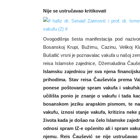
Nije se ustručavao kritikovati
Ovogodišnja šesta manifestacija pod naziv
Bosanskoj Krupi, Bužimu, Cazinu, Velikoj Kla
Bušatlić vrsni je poznavalac vakufa u našoj zem
reisa Islamske zajednice, Džemaludina Čauš
Islamsku zajednicu jer sva njena financijs
prihodima. Stav reisa Čauševića prema Va
ponese poštovanje spram vakufa i vakufsk
učilišta ponio je znanje o vakufu i tada ka
bosanskom jeziku arapskim pismom, te na 
vakufu, iznosi stanje vakufa, kritizira nek
života kada je došao na čelo Islamske zajedni
odnosi spram IZ-e općenito ali i spram vaku
njemu. Reis Čaušević se nije ustručavao 