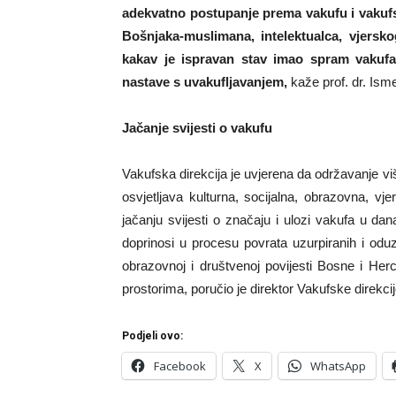
adekvatno postupanje prema vakufu i vakufsk
Bošnjaka-muslimana, intelektualca, vjerskog
kakav je ispravan stav imao spram vakufa
nastave s uvakufljavanjem,
kaže prof. dr. Isme
Jačanje svijesti o vakufu
Vakufska direkcija je uvjerena da održavanje 
osvjetljava kulturna, socijalna, obrazovna, v
jačanju svijesti o značaju i ulozi vakufa u d
doprinosi u procesu povrata uzurpiranih i oduze
obrazovnoj i društvenoj povijesti Bosne i Herc
prostorima, poručio je direktor Vakufske direkc
Podjeli ovo:
Facebook
X
WhatsApp