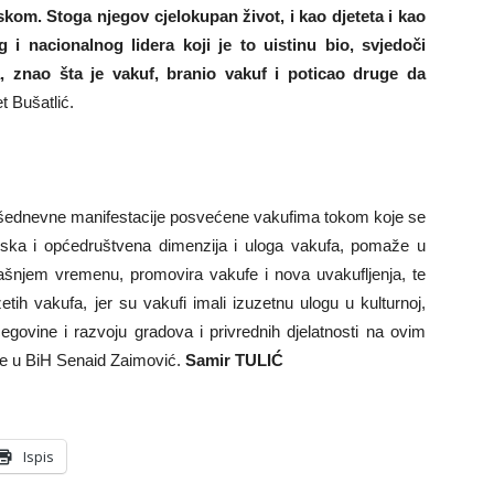
om. Stoga njegov cjelokupan život, i kao djeteta i kao
 i nacionalnog lidera koji je to uistinu bio, svjedoči
, znao šta je vakuf, branio vakuf i poticao druge da
t Bušatlić.
višednevne manifestacije posvećene vakufima tokom koje se
jerska i općedruštvena dimenzija i uloga vakufa, pomaže u
anašnjem vremenu, promovira vakufe i nova uvakufljenja, te
tih vakufa, jer su vakufi imali izuzetnu ulogu u kulturnoj,
egovine i razvoju gradova i privrednih djelatnosti na ovim
ije u BiH Senaid Zaimović.
Samir TULIĆ
Ispis