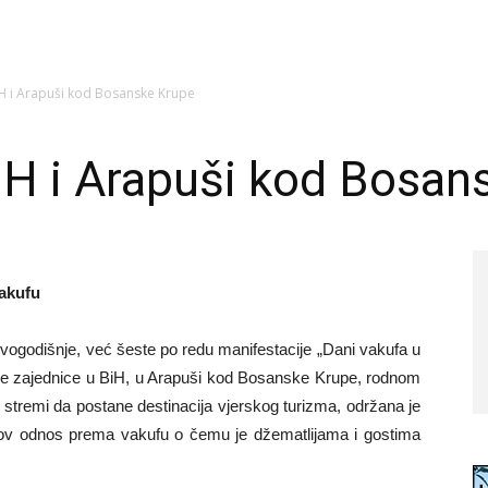
iH i Arapuši kod Bosanske Krupe
iH i Arapuši kod Bosan
akufu
vogodišnje, već šeste po redu manifestacije „Dani vakufa u
ske zajednice u BiH, u Arapuši kod Bosanske Krupe, rodnom
e stremi da postane destinacija vjerskog turizma, održana je
gov odnos prema vakufu o čemu je džematlijama i gostima