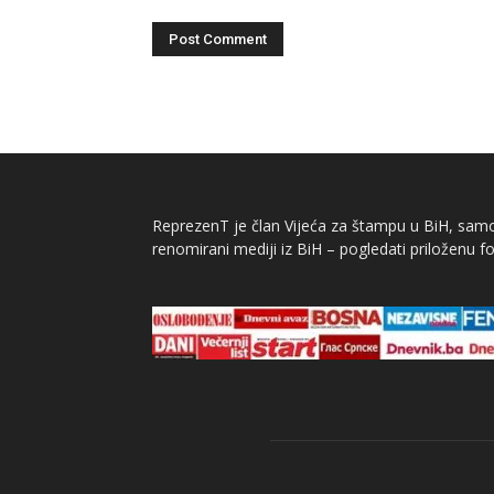
ReprezenT je član Vijeća za štampu u BiH, samor
renomirani mediji iz BiH – pogledati priloženu fo