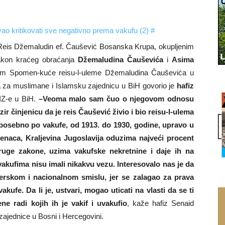
Reis Džemaludin ef. Čaušević Bosanska Krupa, okupljenim
nakon kraćeg obraćanja
Džemaludina Čauševića
i
Asima
om Spomen-kuće reisu-l-uleme Džemaludina Čauševića u
fa za muslimane i Islamsku zajednicu u BiH govorio je
hafiz
 IZ-e u BiH.
–Veoma malo sam čuo o njegovom odnosu
činjenicu da je reis Čaušević živio i bio reisu-l-ulema
 posebno po vakufe, od 1913. do 1930, godine, upravo u
venaca, Kraljevina Jugoslavija oduzima najveći procent
ruge zakone, uzima vakufske nekretnine i daje ih na
 vakufima nisu imali nikakvu vezu. Interesovalo nas je da
vjerskom i nacionalnom smislu, jer se zalagao za prava
vakufe. Da li je, ustvari, mogao uticati na vlasti da se ti
e radi kojih ih je vakif i uvakufio
, kaže hafiz Senaid
zajednice u Bosni i Hercegovini.