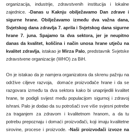
organizacija, industrije, zdravstvenih institucija i lokalne
zajednice.
-Danas u Kaknju obilježavamo Dan zdrave i
sigurne hrane. Obilježavamo između dva važna dana,
Svjetskog dana zdravlja 7. aprila i Svjetskog dana sigurne
hrane 7. juna. Spajamo ta dva sektora, jer je neupitno
danas da kvalitet, količina i način unosa hrane utječu na
kvalitet zdravlja
, istakao je
Mirza Palo
, predstavnik Svjetske
zdravstvene organizacije (WHO) za BiH.
On je istakao da je namjera organizatora da skrenu pažnju na
održive ciljeve razvoja, domaće proizvođače hrane i da se
razgovara između ta dva sektora kako bi unaprijedili kvalitet
hrane, te podigli svijest među populacijom sigurnoj i zdravoj
ishrani. Palo je dodao da su potrošači sve više svjesni potrebe
za traganjem za zdravom i kvalitetnom hranom, a da tu
potrebu prepoznaju i domaći proizvođači, koji imaju kvalitetne
sirovine, procese i proizvode.
-Naši proizvođači izvoze na