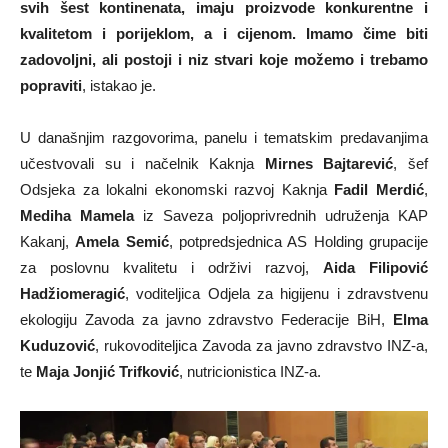
svih šest kontinenata, imaju proizvode konkurentne i
kvalitetom i porijeklom, a i cijenom. Imamo čime biti
zadovoljni, ali postoji i niz stvari koje možemo i trebamo
popraviti
, istakao je.
U današnjim razgovorima, panelu i tematskim predavanjima
učestvovali su i načelnik Kaknja
Mirnes Bajtarević
, šef
Odsjeka za lokalni ekonomski razvoj Kaknja
Fadil Merdić
,
Mediha Mamela
iz Saveza poljoprivrednih udruženja KAP
Kakanj,
Amela Semić
, potpredsjednica AS Holding grupacije
za poslovnu kvalitetu i održivi razvoj,
Aida Filipović
Hadžiomeragić
, voditeljica Odjela za higijenu i zdravstvenu
ekologiju Zavoda za javno zdravstvo Federacije BiH,
Elma
Kuduzović
, rukovoditeljica Zavoda za javno zdravstvo INZ-a,
te
Maja Jonjić Trifković
, nutricionistica INZ-a.