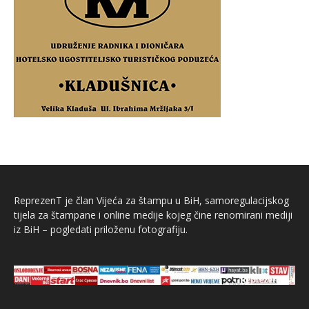
ReprezenT je član Vijeća za štampu u BiH, samoregulacijskog
tijela za štampane i online medije kojeg čine renomirani mediji
iz BiH – pogledati priloženu fotografiju.