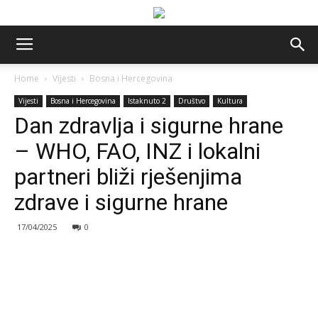
Home
Vijesti
Bosna i Hercegovina
Vijesti
Bosna i Hercegovina
Istaknuto 2
Društvo
Kultura
Dan zdravlja i sigurne hrane
– WHO, FAO, INZ i lokalni
partneri bliži rješenjima
zdrave i sigurne hrane
17/04/2025
0