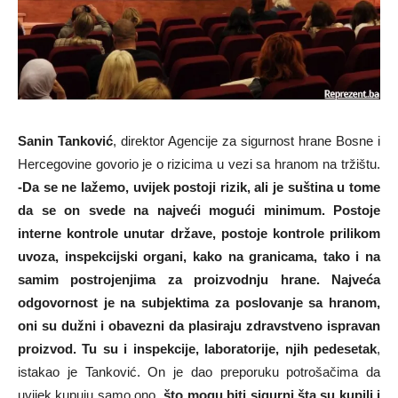
Sanin Tanković
, direktor Agencije za sigurnost hrane Bosne i
Hercegovine govorio je o rizicima u vezi sa hranom na tržištu.
-Da se ne lažemo, uvijek postoji rizik, ali je suština u tome
da se on svede na najveći mogući minimum. Postoje
interne kontrole unutar države, postoje kontrole prilikom
uvoza, inspekcijski organi, kako na granicama, tako i na
samim postrojenjima za proizvodnju hrane. Najveća
odgovornost je na subjektima za poslovanje sa hranom,
oni su dužni i obavezni da plasiraju zdravstveno ispravan
proizvod. Tu su i inspekcije, laboratorije, njih pedesetak
,
istakao je Tanković. On je dao preporuku potrošačima da
uvijek kupuju samo ono „
što mogu biti sigurni šta su kupili i