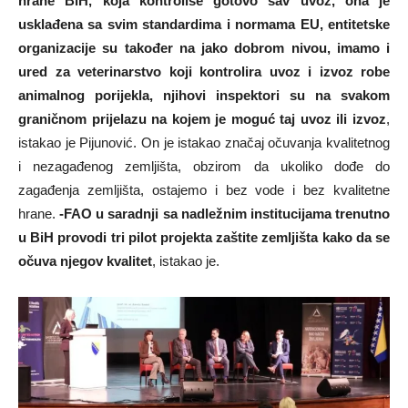
hrane BiH, koja kontroliše gotovo sav uvoz, ona je
usklađena sa svim standardima i normama EU, entitetske
organizacije su također na jako dobrom nivou, imamo i
ured za veterinarstvo koji kontrolira uvoz i izvoz robe
animalnog porijekla, njihovi inspektori su na svakom
graničnom prijelazu na kojem je moguć taj uvoz ili izvoz
,
istakao je Pijunović. On je istakao značaj očuvanja kvalitetnog
i nezagađenog zemljišta, obzirom da ukoliko dođe do
zagađenja zemljišta, ostajemo i bez vode i bez kvalitetne
hrane.
-FAO u saradnji sa nadležnim institucijama trenutno
u BiH provodi tri pilot projekta zaštite zemljišta kako da se
očuva njegov kvalitet
, istakao je.