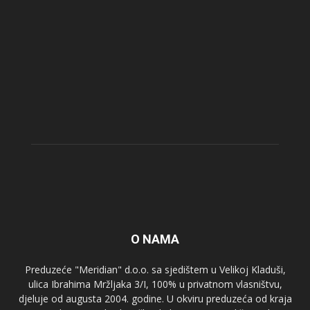
O NAMA
Preduzeće "Meridian" d.o.o. sa sjedištem u Velikoj Kladuši,
ulica Ibrahima Mržljaka 3/I, 100% u privatnom vlasništvu,
djeluje od augusta 2004. godine. U okviru preduzeća od kraja