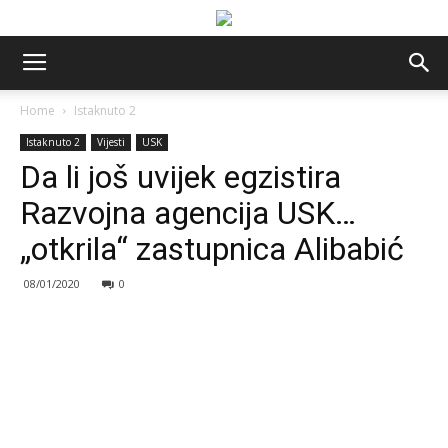
Home
Istaknuto 2
Istaknuto 2
Vijesti
USK
Da li još uvijek egzistira
Razvojna agencija USK…
„otkrila“ zastupnica Alibabić
08/01/2020
0