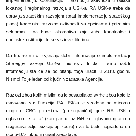
implementaciju, koordinaciju i promociju aktivnosti u oblasti
lokalnog i regionalnog razvoja u USK-a. RA USK-a treba da
upravlja strateškim razvojem (prati implementaciju strateškog
plana) koordinira razvojne aktivnosti sa općinama i privatnim
sektorom i da bude lokomotiva koja vuče kanotnalne i
općinske institucije, te servis investitorima.
Da li smo mi u Izvještaju dobili informaciju o implementaciji
Strategije razvoja USK-a, nismo… ili da li smo dobili
informaciju šta će se po pitanju toga uraditi u 2019. godini.
Nismo! To je jedan od ključnih zadataka Agencije.
Razlozi zbog kojih mislim da je odstupila od svrhe zbog koje je
osnovana, su: Funkcija RA USK-a je svedena na minornu
ulogu u CBC projektima (prekogranični) gdje RA USK-a
uglavnom „statira” (kao partner iz BiH koji glavnim igračima
osigurava bolju poziciju aplikacije) i za to bude nagrađena sa
cca 5-10% ukupnih grant sredstava.