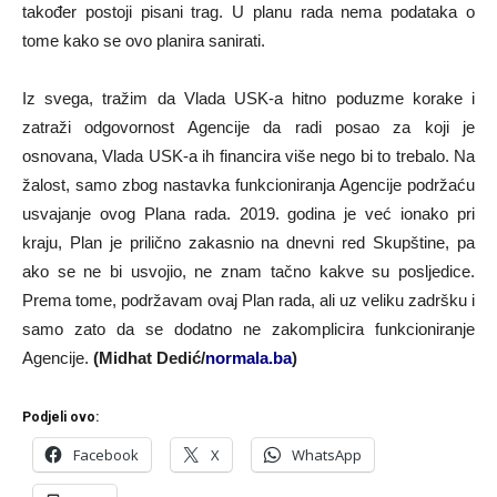
također postoji pisani trag. U planu rada nema podataka o
tome kako se ovo planira sanirati.
Iz svega, tražim da Vlada USK-a hitno poduzme korake i
zatraži odgovornost Agencije da radi posao za koji je
osnovana, Vlada USK-a ih financira više nego bi to trebalo. Na
žalost, samo zbog nastavka funkcioniranja Agencije podržaću
usvajanje ovog Plana rada. 2019. godina je već ionako pri
kraju, Plan je prilično zakasnio na dnevni red Skupštine, pa
ako se ne bi usvojio, ne znam tačno kakve su posljedice.
Prema tome, podržavam ovaj Plan rada, ali uz veliku zadršku i
samo zato da se dodatno ne zakomplicira funkcioniranje
Agencije.
(Midhat Dedić/
normala.ba
)
Podjeli ovo:
Facebook
X
WhatsApp