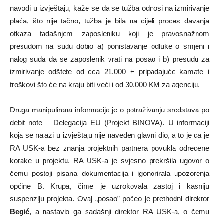
navodi u izvještaju, kaže se da se tužba odnosi na izmirivanje
plaća, što nije tačno, tužba je bila na cijeli proces davanja
otkaza tadašnjem zaposleniku koji je pravosnažnom
presudom na sudu dobio a) poništavanje odluke o smjeni i
nalog suda da se zaposlenik vrati na posao i b) presudu za
izmirivanje odštete od cca 21.000 + pripadajuće kamate i
troškovi što će na kraju biti veći i od 30.000 KM za agenciju.
Druga manipulirana informacija je o potraživanju sredstava po
debit note – Delegacija EU (Projekt BINOVA). U informaciji
koja se nalazi u izvještaju nije naveden glavni dio, a to je da je
RA USK-a bez znanja projektnih partnera povukla određene
korake u projektu. RA USK-a je svjesno prekršila ugovor o
čemu postoji pisana dokumentacija i igonorirala upozorenja
općine B. Krupa, čime je uzrokovala zastoj i kasniju
suspenziju projekta. Ovaj „posao” počeo je prethodni direktor
Begić
, a nastavio ga sadašnji direktor RA USK-a, o čemu