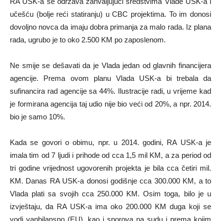
RA USK-a se održava zahvaljujući sredstvima Vlade USK-a i
učešću (bolje reći statiranju) u CBC projektima. To im donosi
dovoljno novca da imaju dobra primanja za malo rada. Iz plana
rada, ugrubo je to oko 2.500 KM po zaposlenom.
Ne smije se dešavati da je Vlada jedan od glavnih financijera
agencije. Prema ovom planu Vlada USK-a bi trebala da
sufinancira rad agencije sa 44%. Ilustracije radi, u vrijeme kad
je formirana agencija taj udio nije bio veći od 20%, a npr. 2014.
bio je samo 10%.
Kada se govori o obimu, npr. u 2014. godini, RA USK-a je
imala tim od 7 ljudi i prihode od cca 1,5 mil KM, a za period od
tri godine vrijednost ugovorenih projekta je bila cca četiri mil.
KM. Danas RA USK-a donosi godišnje cca 300.000 KM, a to
Vlada plati sa svojih cca 250.000 KM. Osim toga, bilo je u
izvještaju, da RA USK-a ima oko 200.000 KM duga koji se
vodi vanbilansno (EU), kao i sporova na sudu i prema kojim