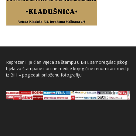
ReprezenT je član Vijeća za štampu u BiH, samoregulacijskog
tijela za štampane i online medije kojeg čine renomirani mediji
iz BiH – pogledati priloženu fotografiju.