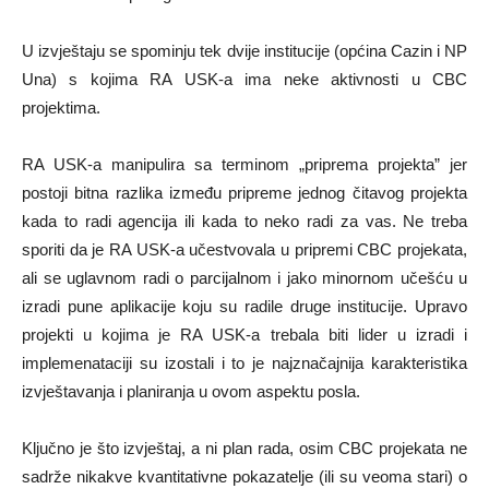
U izvještaju se spominju tek dvije institucije (općina Cazin i NP
Una) s kojima RA USK-a ima neke aktivnosti u CBC
projektima.
RA USK-a manipulira sa terminom „priprema projekta” jer
postoji bitna razlika između pripreme jednog čitavog projekta
kada to radi agencija ili kada to neko radi za vas. Ne treba
sporiti da je RA USK-a učestvovala u pripremi CBC projekata,
ali se uglavnom radi o parcijalnom i jako minornom učešću u
izradi pune aplikacije koju su radile druge institucije. Upravo
projekti u kojima je RA USK-a trebala biti lider u izradi i
implemenataciji su izostali i to je najznačajnija karakteristika
izvještavanja i planiranja u ovom aspektu posla.
Ključno je što izvještaj, a ni plan rada, osim CBC projekata ne
sadrže nikakve kvantitativne pokazatelje (ili su veoma stari) o