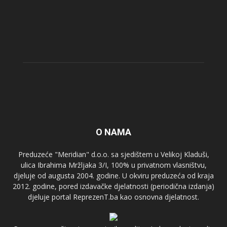
O NAMA
Preduzeće "Meridian" d.o.o. sa sjedištem u Velikoj Kladuši,
ulica Ibrahima Mržljaka 3/I, 100% u privatnom vlasništvu,
djeluje od augusta 2004. godine. U okviru preduzeća od kraja
2012. godine, pored izdavačke djelatnosti (periodična izdanja)
djeluje portal ReprezenT.ba kao osnovna djelatnost.