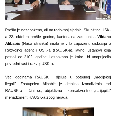
Prošla je nezapaženo, ali na redovnoj sjednici Skupštine USK-
a 23. oktobra prošle godine, kantonalna zastupnica
Vildana
Alibabić
(Naša stranka) imala je vrlo zapaženu diskusiju o
Razvojnoj agenciji USK-a (RAUSK-a), javnoj ustanovi koja
postoji od 2102. godine i osnovana je kako bi unaprijedila
privredni rast i razvoj USK-a.
Već godinama RAUSK djeluje u potpunoj „medijskoj
ilegali”. Zastupnica Alibabić je detaljno izanalizirala rad
RAUSK-a i, čini se, objektivno i konsekventno „nalijepila”
menadžment RAUSK-a zbog nerada.