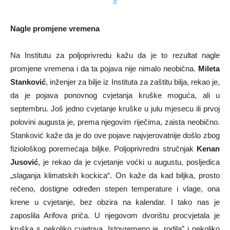
Nagle promjene vremena
Na Institutu za poljoprivredu kažu da je to rezultat nagle
promjene vremena i da ta pojava nije nimalo neobična.
Mileta
Stanković
, inženjer za bilje iz Instituta za zaštitu bilja, rekao je,
da je pojava ponovnog cvjetanja kruške moguća, ali u
septembru. Još jedno cvjetanje kruške u julu mjesecu ili prvoj
polovini augusta je, prema njegovim riječima, zaista neobično.
Stanković kaže da je do ove pojave najvjerovatnije došlo zbog
fiziološkog poremećaja biljke. Poljoprivredni stručnjak
Kenan
Jusović
, je rekao da je cvjetanje voćki u augustu, posljedica
„slaganja klimatskih kockica“. On kaže da kad biljka, prosto
rečeno, dostigne određen stepen temperature i vlage, ona
krene u cvjetanje, bez obzira na kalendar. I tako nas je
zaposlila Arifova priča. U njegovom dvorištu procvjetala je
kruška s nekoliko cvjetova. Istovremeno je „rodila” i nekoliko