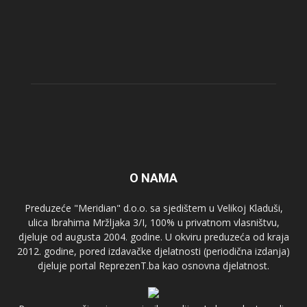
O NAMA
Preduzeće "Meridian" d.o.o. sa sjedištem u Velikoj Kladuši,
ulica Ibrahima Mržljaka 3/I, 100% u privatnom vlasništvu,
djeluje od augusta 2004. godine. U okviru preduzeća od kraja
2012. godine, pored izdavačke djelatnosti (periodična izdanja)
djeluje portal ReprezenT.ba kao osnovna djelatnost.