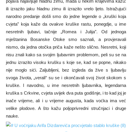
pojava najavljuje hladnu zimu, mada u nekim krajevima kažu:
ili izrazito jaku hladnu zimu ili izrazito vrelo ljeto. Istražujući
narodno predanje došli smo do jedne legende o „kruški koja
cvjeta” koja kaže da ovakve kruške rastu, ponegdje, u ime
nesretnih ljubavi, tačnije „Romea i Julija”. Od jednoga
mještanina Bosanske Otoke smo saznali, a provjeravali
nismo, da jedna otočka priča kaže nešto slično. Nesretni, koji
nisu znali kako sa svojim ljubavnim problemom, peli su se na
jednu izrazito visoku krušku s koje se, kad se popne, nikako
nije moglo sići. Zaljubljeni, bez izgleda da žive s ljubavlju
svoga života, „verali“ su se i okončavali svoj život skokom s
kruške. I navodno, u ime nesretnih ljubavnika, legendarna
kruška s Crkvine, cvjeta uvijek dva puta godišnje, i to kad joj je
inače vrijeme, ali i u vrijeme augusta, kada voćka ima već
velike plodove. A što kažu poljoprivredni stručnjaci i druge
nauke.