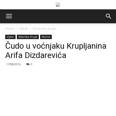
Home
Vijesti
Bosanska Krupa
Vijesti
Bosanska Krupa
Novine
Čudo u voćnjaku Krupljanina
Arifa Dizdarevića
17/08/2016
0