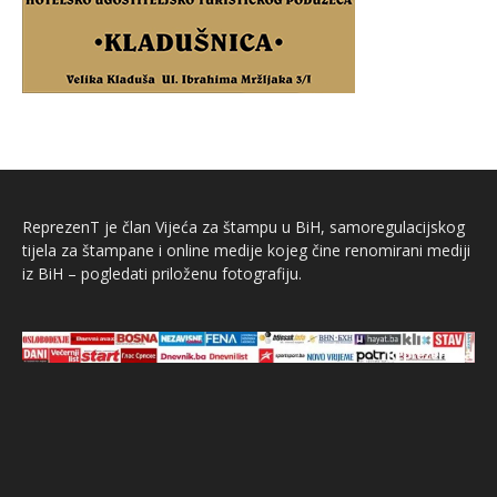
ReprezenT je član Vijeća za štampu u BiH, samoregulacijskog
tijela za štampane i online medije kojeg čine renomirani mediji
iz BiH – pogledati priloženu fotografiju.