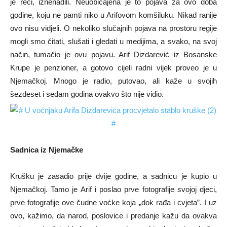
je reći, iznenadili. Neuobičajena je to pojava za ovo doba
godine, koju ne pamti niko u Arifovom komšiluku. Nikad ranije
ovo nisu vidjeli. O nekoliko slučajnih pojava na prostoru regije
mogli smo čitati, slušati i gledati u medijima, a svako, na svoj
način, tumačio je ovu pojavu. Arif Dizdarević iz Bosanske
Krupe je penzioner, a gotovo cijeli radni vijek proveo je u
Njemačkoj. Mnogo je radio, putovao, ali kaže u svojih
šezdeset i sedam godina ovakvo što nije vidio.
Sadnica iz Njemačke
Krušku je zasadio prije dvije godine, a sadnicu je kupio u
Njemačkoj. Tamo je Arif i poslao prve fotografije svojoj djeci,
prve fotografije ove čudne voćke koja „dok rađa i cvjeta”. I uz
ovo, kažimo, da narod, poslovice i predanje kažu da ovakva