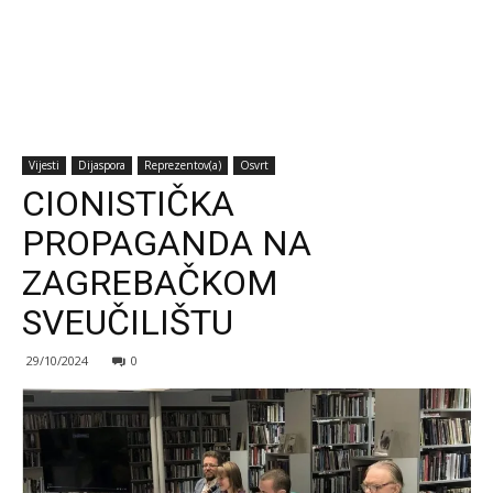
Vijesti
Dijaspora
Reprezentov(a)
Osvrt
CIONISTIČKA
PROPAGANDA NA
ZAGREBAČKOM
SVEUČILIŠTU
29/10/2024
0