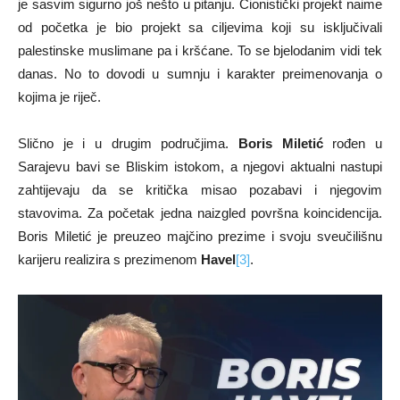
je sasvim sigurno još nešto u pitanju. Cionistički projekt naime
od početka je bio projekt sa ciljevima koji su isključivali
palestinske muslimane pa i kršćane. To se bjelodanim vidi tek
danas. No to dovodi u sumnju i karakter preimenovanja o
kojima je riječ.
Slično je i u drugim područjima.
Boris Miletić
rođen u
Sarajevu bavi se Bliskim istokom, a njegovi aktualni nastupi
zahtijevaju da se kritička misao pozabavi i njegovim
stavovima. Za početak jedna naizgled površna koincidencija.
Boris Miletić je preuzeo majčino prezime i svoju sveučilišnu
karijeru realizira s prezimenom
Havel
[3]
.