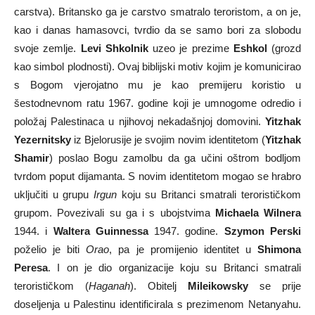
carstva). Britansko ga je carstvo smatralo teroristom, a on je,
kao i danas hamasovci, tvrdio da se samo bori za slobodu
svoje zemlje.
Levi Shkolnik
uzeo je prezime
Eshkol
(grozd
kao simbol plodnosti). Ovaj biblijski motiv kojim je komunicirao
s Bogom vjerojatno mu je kao premijeru koristio u
šestodnevnom ratu 1967. godine koji je umnogome odredio i
položaj Palestinaca u njihovoj nekadašnjoj domovini.
Yitzhak
Yezernitsky
iz Bjelorusije je svojim novim identitetom (
Yitzhak
Shamir
) poslao Bogu zamolbu da ga učini oštrom bodljom
tvrdom poput dijamanta. S novim identitetom mogao se hrabro
uključiti u grupu
Irgun
koju su Britanci smatrali terorističkom
grupom. Povezivali su ga i s ubojstvima
Michaela Wilnera
1944. i
Waltera Guinnessa
1947. godine.
Szymon Perski
poželio je biti
Orao
, pa je promijenio identitet u
Shimona
Peresa
. I on je dio organizacije koju su Britanci smatrali
terorističkom (
Haganah
). Obitelj
Mileikowsky
se prije
doseljenja u Palestinu identificirala s prezimenom Netanyahu.