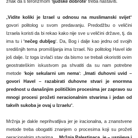
znak da s terorizmom ‘
ljudske dobrote
‘ treba nastaviti.
„
Vidite koliki je Izrael u odnosu na muslimanski svijet
“
govori politolog u svom predavanju. Predodžbu o veličini
Izraela koristi da bi rekao kako nije sve u veličini države, tj. da
ima tu i
‘nečeg dubljeg
‘. Da, Bog i dalje kao jednu od svojih
središnjih tema promišljanja ima Izrael. No politolog Havel ide
još dalje. Iz toga izvlači stav da bismo se trebali okoristiti ovim
geostrateškim iskustvom pa shvatiti da su nam potrebne
metode ‘
koje sekularni um nema
‘: „
Imati duhovni uvid –
govori Havel – razabirati duhovne stvari je enormna
prednost u današnjim političkim procesima jer zapravo su
mnogi procesi prožeti neracionalnim stvarima i jedan od
takvih sukoba je ovaj u Izraelu
“.
Mržnja je dakle neprihvatljiva jer je iracionalna, a znanstvene
metode treba obogatiti znanjem o procesima koji su prožeti
neracionalnim stvarima…
Mržnja Palestinaca je – uspijeva i