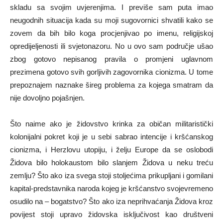
skladu sa svojim uvjerenjima. I previše sam puta imao
neugodnih situacija kada su moji sugovornici shvatili kako se
zovem da bih bilo koga procjenjivao po imenu, religijskoj
opredijeljenosti ili svjetonazoru. No u ovo sam područje ušao
zbog gotovo nepisanog pravila o promjeni uglavnom
prezimena gotovo svih gorljivih zagovornika cionizma. U tome
prepoznajem naznake šireg problema za kojega smatram da
nije dovoljno pojašnjen.
Što naime ako je židovstvo krinka za običan militaristički
kolonijalni pokret koji je u sebi sabrao intencije i kršćanskog
cionizma, i Herzlovu utopiju, i želju Europe da se oslobodi
Židova bilo holokaustom bilo slanjem Židova u neku treću
zemlju? Što ako iza svega stoji stoljećima prikupljani i gomilani
kapital-predstavnika naroda kojeg je kršćanstvo svojevremeno
osudilo na – bogatstvo? Što ako iza neprihvaćanja Židova kroz
povijest stoji upravo židovska isključivost kao društveni