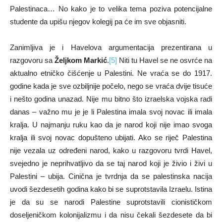
Palestinaca… No kako je to velika tema poziva potencijalne
studente da upišu njegov kolegij pa će im sve objasniti.
Zanimljiva je i Havelova argumentacija prezentirana u
razgovoru sa
Željkom Markić
.
[5]
Niti tu Havel se ne osvrće na
aktualno etničko čišćenje u Palestini. Ne vraća se do 1917.
godine kada je sve ozbiljnije počelo, nego se vraća dvije tisuće
i nešto godina unazad. Nije mu bitno što izraelska vojska radi
danas – važno mu je je li Palestina imala svoj novac ili imala
kralja. U najmanju ruku kao da je narod koji nije imao svoga
kralja ili svoj novac dopušteno ubijati. Ako se riječ Palestina
nije vezala uz određeni narod, kako u razgovoru tvrdi Havel,
svejedno je neprihvatljivo da se taj narod koji je živio i živi u
Palestini – ubija. Cinična je tvrdnja da se palestinska nacija
uvodi šezdesetih godina kako bi se suprotstavila Izraelu. Istina
je da su se narodi Palestine suprotstavili cionističkom
doseljeničkom kolonijalizmu i da nisu čekali šezdesete da bi