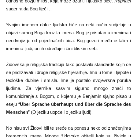
odnosno božju milost koja može ozariti i ljudsko biće.
Raphael
sugerira da Bog liječi
…
Svojim imenom dakle ljudsko biće na neki način sudjeluje u
objavi samog Boga kroz ta imena. Bog je prisutan u imenima i
neodvojiv je od pojedinačnih bića. Bog govori među ostalim i
imenima ljudi, on ih određuje i čini bliskim sebi.
Židovska je religijska tradicija tako postavila standarde kojih će
se pridržavati i druge religijske hijerarhije. Ima u tome i ljepote i
teološke dubine i smisla. Ime je postalo svojevrsna poruka
ljudima. Za vjernika sasvim sigurno mnogo znači to
komuniciranje s Bogom, o kojemu je Benjamin sjajno pisao u
eseju “
Über Sprache überhaupt und über die Sprache des
Menschen
” (O jeziku uopće i o jeziku ljudi).
No nisu svi Židovi bili te sreće da ponesu neko od značenjima
bremenitih imena. Mnoge židovske obitelji koje su živjele u