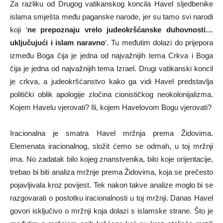
Za razliku od Drugog vatikanskog koncila Havel sljedbenike
islama smješta među paganske narode, jer su tamo svi narodi
koji ‘
ne prepoznaju vrelo judeokršćanske duhovnosti…
uključujući i islam naravno
‘. Tu međutim dolazi do prijepora
između Boga čija je jedna od najvažnijih tema Crkva i Boga
čija je jedna od najvažnijih tema Izrael. Drugi vatikanski koncil
je crkva, a judeokršćanstvo kako ga vidi Havel predstavlja
politički oblik apologije zločina cionističkog neokolonijalizma.
Kojem Havelu vjerovati? Ili, kojem Havelovom Bogu vjerovati?
Iracionalna je smatra Havel mržnja prema Židovima.
Elemenata iracionalnog, složit ćemo se odmah, u toj mržnji
ima. No zadatak bilo kojeg znanstvenika, bilo koje orijentacije,
trebao bi biti analiza mržnje prema Židovima, koja se prečesto
pojavljivala kroz povijest. Tek nakon takve analize moglo bi se
razgovarati o postotku iracionalnosti u toj mržnji. Danas Havel
govori isključivo o mržnji koja dolazi s islamske strane. Što je