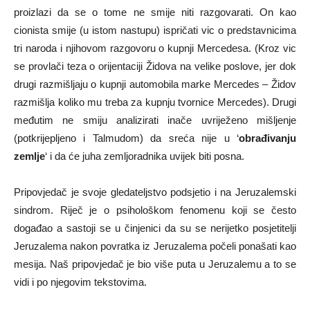
proizlazi da se o tome ne smije niti razgovarati. On kao
cionista smije (u istom nastupu) ispričati vic o predstavnicima
tri naroda i njihovom razgovoru o kupnji Mercedesa. (Kroz vic
se provlači teza o orijentaciji Židova na velike poslove, jer dok
drugi razmišljaju o kupnji automobila marke Mercedes – Židov
razmišlja koliko mu treba za kupnju tvornice Mercedes). Drugi
međutim ne smiju analizirati inače uvriježeno mišljenje
(potkrijepljeno i Talmudom) da sreća nije u ‘
obrađivanju
zemlje
‘ i da će juha zemljoradnika uvijek biti posna.
Pripovjedač je svoje gledateljstvo podsjetio i na Jeruzalemski
sindrom. Riječ je o psihološkom fenomenu koji se često
događao a sastoji se u činjenici da su se nerijetko posjetitelji
Jeruzalema nakon povratka iz Jeruzalema počeli ponašati kao
mesija. Naš pripovjedač je bio više puta u Jeruzalemu a to se
vidi i po njegovim tekstovima.