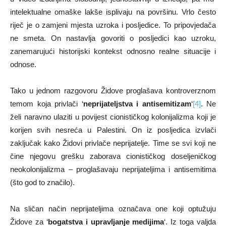
intelektualne omaške lakše isplivaju na površinu. Vrlo često
riječ je o zamjeni mjesta uzroka i posljedice. To pripovjedača
ne smeta. On nastavlja govoriti o posljedici kao uzroku,
zanemarujući historijski kontekst odnosno realne situacije i
odnose.
Tako u jednom razgovoru Židove proglašava kontroverznom
temom koja privlači ‘
neprijateljstva i antisemitizam
‘
[4]
. Ne
želi naravno ulaziti u povijest cionističkog kolonijalizma koji je
korijen svih nesreća u Palestini. On iz posljedica izvlači
zaključak kako Židovi privlače neprijatelje. Time se svi koji ne
čine njegovu grešku zaborava cionističkog doseljeničkog
neokolonijalizma – proglašavaju neprijateljima i antisemitima
(što god to značilo).
Na sličan način neprijateljima označava one koji optužuju
Židove za ‘
bogatstva i upravljanje medijima
‘. Iz toga valjda