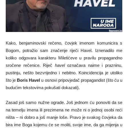
Kako, benjaminovski rečeno, čovjek imenom komunicira s
Bogom, potražio sam značenje riječi Havel. Iznenadilo me
koliko odgovara karakteru Miletićeve u pravilu propagandno
sročene rečenice. Riječ
havel
označava naime i prazninu,
pustinju, nešto bezvrijedno i nebitno. Koincidencija je utoliko
što je
Boris Havel
u osnovi pripovjedač propagandist (što ću u
budućim tekstovima pokušati dokazati).
Zasad još samo nužne ograde. Još jednom ću ponoviti da se
na temelju imena ili prezimena ne može ni o jednoj osobi reći
ništa – ni dobro a još manje loše. Pravo je svakog čovjeka da
bira ime Boga kojemu će se moliti, svoje ime, da ga mijenja u