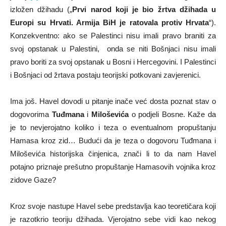
izložen džihadu („
Prvi narod koji je bio žrtva džihada u
Europi su Hrvati. Armija BiH je ratovala protiv Hrvata
“).
Konzekventno: ako se Palestinci nisu imali pravo braniti za
svoj opstanak u Palestini, onda se niti Bošnjaci nisu imali
pravo boriti za svoj opstanak u Bosni i Hercegovini. I Palestinci
i Bošnjaci od žrtava postaju teorijski potkovani zavjerenici.
Ima još. Havel dovodi u pitanje inače već dosta poznat stav o
dogovorima
Tuđmana
i
Miloševića
o podjeli Bosne. Kaže da
je to nevjerojatno koliko i teza o eventualnom propuštanju
Hamasa kroz zid… Budući da je teza o dogovoru Tuđmana i
Miloševića historijska činjenica, znači li to da nam Havel
potajno priznaje prešutno propuštanje Hamasovih vojnika kroz
zidove Gaze?
Kroz svoje nastupe Havel sebe predstavlja kao teoretičara koji
je razotkrio teoriju džihada. Vjerojatno sebe vidi kao nekog