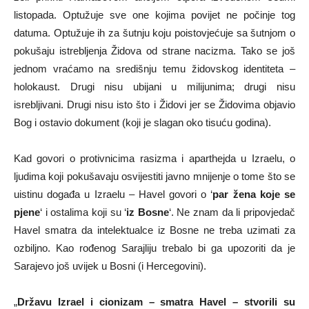
listopada. Optužuje sve one kojima povijet ne počinje tog
datuma. Optužuje ih za šutnju koju poistovjećuje sa šutnjom o
pokušaju istrebljenja Židova od strane nacizma. Tako se još
jednom vraćamo na središnju temu židovskog identiteta –
holokaust. Drugi nisu ubijani u milijunima; drugi nisu
isrebljivani. Drugi nisu isto što i Židovi jer se Židovima objavio
Bog i ostavio dokument (koji je slagan oko tisuću godina).
Kad govori o protivnicima rasizma i aparthejda u Izraelu, o
ljudima koji pokušavaju osvijestiti javno mnijenje o tome što se
uistinu događa u Izraelu – Havel govori o ‘
par žena koje se
pjene
‘ i ostalima koji su ‘
iz Bosne
‘. Ne znam da li pripovjedač
Havel smatra da intelektualce iz Bosne ne treba uzimati za
ozbiljno. Kao rođenog Sarajliju trebalo bi ga upozoriti da je
Sarajevo još uvijek u Bosni (i Hercegovini).
„
Državu Izrael i cionizam – smatra Havel – stvorili su