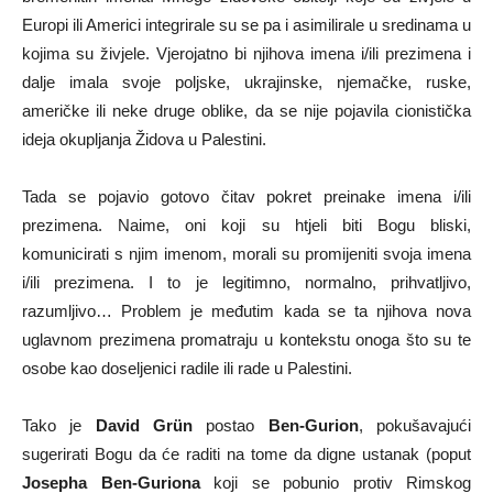
Europi ili Americi integrirale su se pa i asimilirale u sredinama u
kojima su živjele. Vjerojatno bi njihova imena i/ili prezimena i
dalje imala svoje poljske, ukrajinske, njemačke, ruske,
američke ili neke druge oblike, da se nije pojavila cionistička
ideja okupljanja Židova u Palestini.
Tada se pojavio gotovo čitav pokret preinake imena i/ili
prezimena. Naime, oni koji su htjeli biti Bogu bliski,
komunicirati s njim imenom, morali su promijeniti svoja imena
i/ili prezimena. I to je legitimno, normalno, prihvatljivo,
razumljivo… Problem je međutim kada se ta njihova nova
uglavnom prezimena promatraju u kontekstu onoga što su te
osobe kao doseljenici radile ili rade u Palestini.
Tako je
David Grün
postao
Ben-Gurion
, pokušavajući
sugerirati Bogu da će raditi na tome da digne ustanak (poput
Josepha Ben-Guriona
koji se pobunio protiv Rimskog