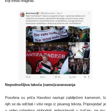
koji treba reagirati.
Nepodnošljiva lakoća (samo)zavaravanja
Posebna su priča Havelovi nastupi zabilježeni kamerom. Iz
njih se da odčitati i više nego iz pisanog teksta. Pripovjedač je
u video izdanjima slobodniji, jednostavniji u izričaju, pa mu