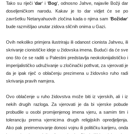
Tako su riječi ‘
dar
‘ i ‘
Bog
‘, odnosno Jahve, najavile Božji dar
doseljeničkom narodu. Kakav je to dar vidjet će se po
završetku Netanyahuovih zločina kada o njima sam ‘
Božidar
‘
bude razmišljao unutar zidova sličnih onima u Gazi.
Ovih nekoliko primjera ilustriraju ili odanost cionista Jahveu, ili
skrivanje cionističke ideje u židovska imena. Budući da će sve
ono što će se raditi u Palestini predstavlja neokolonijalističko i
imperijalističko udruživanje u zločinački pothvat, za vjerovati je
da je ipak riječ o oblačenju prezimena u židovsko ruho radi
skrivanja pravih namjera.
Ovo oblačenje u ruho židovstva može biti iz vjerskih, ali i iz
nekih drugih razloga. Za vjerovati je da bi vjerske pobude
probudile u osobi promijenjenog imena vjeru, a samim tim i
toleranciju prema vjernicima drugih religijskih opredjeljenja.
Ako pak preimenovanje donosi vojnu ili političku karijeru, onda