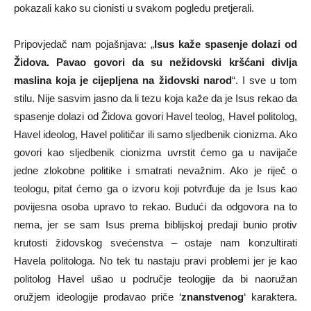
pokazali kako su cionisti u svakom pogledu pretjerali.
Pripovjedač nam pojašnjava: „
Isus kaže spasenje dolazi od
Židova. Pavao govori da su nežidovski kršćani divlja
maslina koja je cijepljena na židovski narod
“. I sve u tom
stilu. Nije sasvim jasno da li tezu koja kaže da je Isus rekao da
spasenje dolazi od Židova govori Havel teolog, Havel politolog,
Havel ideolog, Havel političar ili samo sljedbenik cionizma. Ako
govori kao sljedbenik cionizma uvrstit ćemo ga u navijače
jedne zlokobne politike i smatrati nevažnim. Ako je riječ o
teologu, pitat ćemo ga o izvoru koji potvrđuje da je Isus kao
povijesna osoba upravo to rekao. Budući da odgovora na to
nema, jer se sam Isus prema biblijskoj predaji bunio protiv
krutosti židovskog svećenstva – ostaje nam konzultirati
Havela politologa. No tek tu nastaju pravi problemi jer je kao
politolog Havel ušao u područje teologije da bi naoružan
oružjem ideologije prodavao priče ‘
znanstvenog
‘ karaktera.