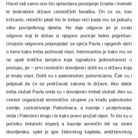
Havel vidi samo ono što opravdava postojanje Izraela i metode
te teokratske države cionističkih fanatika. On će se, kao
kršćanin, retorički pitati što bi trebao reći kada mu se pokažu
slike povrijeđenog djeteta. Ne daje odgovor jer je svaki
odgovor koji bi došao iz njegove pozicije bolno pogrešan.
Umjesto odgovora pripovjedač se sjeća Pavla i njegovih riječi
o tome kako treba poštovati vlast. Interesantno je kako mu se
ne upali kritička lampica koja signalizira jednostranost u
pristupu, jer – prvi cionistički doseljenici došli su u državu koja
je imala vlast. Došli su s palestinskim putovnicama. Čak su i
potpisali da će se pridržavati zakona te države. Ako dakle
treba slušati Pavla onda su i doseljenici trebali slušati. Ako su
cionisti organizirali terorističke skupine za krađu palestinske
zemlje, zastrašivanje Palestinaca, a kasnije i protjerivanja,
onda i Palestinci imaju i te kako pravo pružati otpor. To što su u
početku britanski imperij a kasnije američki bili na strani
doseljenika, splet je igre židovskog kapitala, antižidovskog