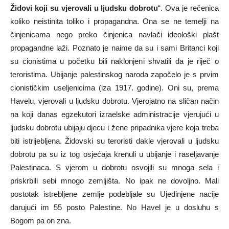
Židovi koji su vjerovali u ljudsku dobrotu
“. Ova je rečenica
koliko neistinita toliko i propagandna. Ona se ne temelji na
činjenicama nego preko činjenica navlači ideološki plašt
propagandne laži. Poznato je naime da su i sami Britanci koji
su cionistima u početku bili naklonjeni shvatili da je riječ o
teroristima. Ubijanje palestinskog naroda započelo je s prvim
cionističkim useljenicima (iza 1917. godine). Oni su, prema
Havelu, vjerovali u ljudsku dobrotu. Vjerojatno na sličan način
na koji danas egzekutori izraelske administracije vjerujući u
ljudsku dobrotu ubijaju djecu i žene pripadnika vjere koja treba
biti istrijebljena. Židovski su teroristi dakle vjerovali u ljudsku
dobrotu pa su iz tog osjećaja krenuli u ubijanje i raseljavanje
Palestinaca. S vjerom u dobrotu osvojili su mnoga sela i
priskrbili sebi mnogo zemljišta. No ipak ne dovoljno. Mali
postotak istrebljene zemlje podebljale su Ujedinjene nacije
darujući im 55 posto Palestine. No Havel je u dosluhu s
Bogom pa on zna.