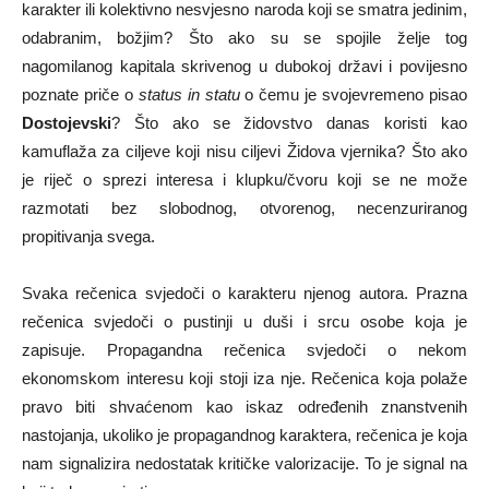
karakter ili kolektivno nesvjesno naroda koji se smatra jedinim,
odabranim, božjim? Što ako su se spojile želje tog
nagomilanog kapitala skrivenog u dubokoj državi i povijesno
poznate priče o
status in statu
o čemu je svojevremeno pisao
Dostojevski
? Što ako se židovstvo danas koristi kao
kamuflaža za ciljeve koji nisu ciljevi Židova vjernika? Što ako
je riječ o sprezi interesa i klupku/čvoru koji se ne može
razmotati bez slobodnog, otvorenog, necenzuriranog
propitivanja svega.
Svaka rečenica svjedoči o karakteru njenog autora. Prazna
rečenica svjedoči o pustinji u duši i srcu osobe koja je
zapisuje. Propagandna rečenica svjedoči o nekom
ekonomskom interesu koji stoji iza nje. Rečenica koja polaže
pravo biti shvaćenom kao iskaz određenih znanstvenih
nastojanja, ukoliko je propagandnog karaktera, rečenica je koja
nam signalizira nedostatak kritičke valorizacije. To je signal na