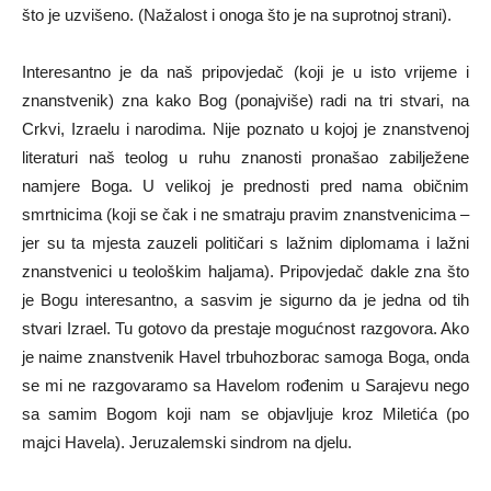
što je uzvišeno. (Nažalost i onoga što je na suprotnoj strani).
Interesantno je da naš pripovjedač (koji je u isto vrijeme i
znanstvenik) zna kako Bog (ponajviše) radi na tri stvari, na
Crkvi, Izraelu i narodima. Nije poznato u kojoj je znanstvenoj
literaturi naš teolog u ruhu znanosti pronašao zabilježene
namjere Boga. U velikoj je prednosti pred nama običnim
smrtnicima (koji se čak i ne smatraju pravim znanstvenicima –
jer su ta mjesta zauzeli političari s lažnim diplomama i lažni
znanstvenici u teološkim haljama). Pripovjedač dakle zna što
je Bogu interesantno, a sasvim je sigurno da je jedna od tih
stvari Izrael. Tu gotovo da prestaje mogućnost razgovora. Ako
je naime znanstvenik Havel trbuhozborac samoga Boga, onda
se mi ne razgovaramo sa Havelom rođenim u Sarajevu nego
sa samim Bogom koji nam se objavljuje kroz Miletića (po
majci Havela). Jeruzalemski sindrom na djelu.