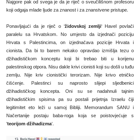
Najgore pak od svega je da je riječ o sveučilišnom profesoru
koji odgaja mlade ljude za znanost i za znanstvene pristupe.
Ponavljajući da je riječ o ‘
židovskoj zemlji
‘ Havel povlači
paralelu sa Hrvatskom. No umjesto da izjednači poziciju
Hrvata s Palestincima, on izjednačava pozicije Hrvata i
cionista. Da bi to barem nekako opravdao izmišlja tezu o
džihadističkom konceptu koji bi trebao biti u korijenu
palestinskog otpora. Nisu dakle krivi cionisti koji su došli u tuđu
zemlju. Nije kriv cionistički terorizam. Nije krivo etničko
čišćenje. Palestinci su naprosto slijepi sljedbenici
džihadističkog koncepta. Oni su se nadahnuli tajnim
džihadističkim spisima pa su postali prijetnja Izraelu čiji
legitimitet eto leži u samoj Bibliji. Memorandum SANU i
Načertanije postaju baba-roga koja se poistovjećuje s
‘
teorijom džihadizma
‘.