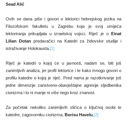
Sead Alić
Ovih se dana piše i govori o lektorici hebrejskog jezika na
Filozofskom fakultetu u Zagrebu koja je svoj umijeća
lektoriranja prikupljala u izraelskoj vojsci. Riječ je o
Einat
Lilian Dotan
predavačici na Katedri za židovske studije i
istraživanje Holokausta.
[1]
Riječ je katedri o kojoj će u javnosti, nadam se, biti još
zanimljivih analiza, jer profil lektorice i te kako mnogo govori o
profilu katedre o kojoj je riječ. Pred nama je razotkrivanje još
jedne dimenzije zanstveno-obavještajne agresije sljedbenika
cionizma i to ni manje ni više nego kroz znanost.
Za početak nekoliko zanimljivih sličica o ključnoj osobi te
katedre, zagovorniku cionizma,
Borisu Havelu
.
[2]