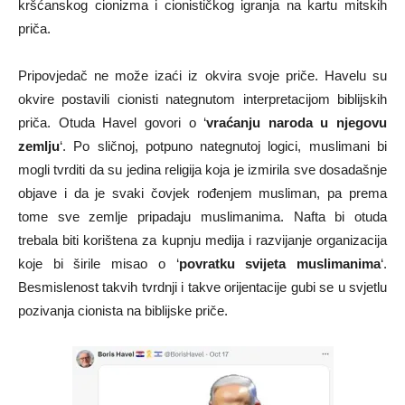
kršćanskog cionizma i cionističkog igranja na kartu mitskih
priča.
Pripovjedač ne može izaći iz okvira svoje priče. Havelu su
okvire postavili cionisti nategnutom interpretacijom biblijskih
priča. Otuda Havel govori o ‘
vraćanju naroda u njegovu
zemlju
‘. Po sličnoj, potpuno nategnutoj logici, muslimani bi
mogli tvrditi da su jedina religija koja je izmirila sve dosadašnje
objave i da je svaki čovjek rođenjem musliman, pa prema
tome sve zemlje pripadaju muslimanima. Nafta bi otuda
trebala biti korištena za kupnju medija i razvijanje organizacija
koje bi širile misao o ‘
povratku svijeta muslimanima
‘.
Besmislenost takvih tvrdnji i takve orijentacije gubi se u svjetlu
pozivanja cionista na biblijske priče.