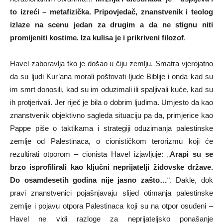
to izreći – metafizička. Pripovjedač, znanstvenik i teolog
izlaze na scenu jedan za drugim a da ne stignu niti
promijeniti kostime. Iza kulisa je i prikriveni filozof
.
Havel zaboravlja tko je došao u čiju zemlju. Smatra vjerojatno
da su ljudi Kur’ana morali poštovati ljude Biblije i onda kad su
im smrt donosili, kad su im oduzimali ili spaljivali kuće, kad su
ih protjerivali. Jer riječ je bila o dobrim ljudima. Umjesto da kao
znanstvenik objektivno sagleda situaciju pa da, primjerice kao
Pappe piše o taktikama i strategiji oduzimanja palestinske
zemlje od Palestinaca, o cionističkom terorizmu koji će
rezultirati otporom – cionista Havel izjavljuje: „
Arapi su se
brzo isprofilirali kao ključni neprijatelji židovske države.
Do osamdesetih godina nije jasno zašto…
“. Dakle, dok
pravi znanstvenici pojašnjavaju slijed otimanja palestinske
zemlje i pojavu otpora Palestinaca koji su na otpor osuđeni –
Havel ne vidi razloge za neprijateljsko ponašanje