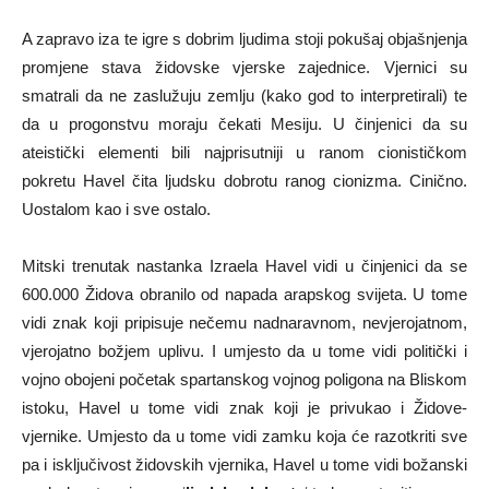
A zapravo iza te igre s dobrim ljudima stoji pokušaj objašnjenja
promjene stava židovske vjerske zajednice. Vjernici su
smatrali da ne zaslužuju zemlju (kako god to interpretirali) te
da u progonstvu moraju čekati Mesiju. U činjenici da su
ateistički elementi bili najprisutniji u ranom cionističkom
pokretu Havel čita ljudsku dobrotu ranog cionizma. Cinično.
Uostalom kao i sve ostalo.
Mitski trenutak nastanka Izraela Havel vidi u činjenici da se
600.000 Židova obranilo od napada arapskog svijeta. U tome
vidi znak koji pripisuje nečemu nadnaravnom, nevjerojatnom,
vjerojatno božjem uplivu. I umjesto da u tome vidi politički i
vojno obojeni početak spartanskog vojnog poligona na Bliskom
istoku, Havel u tome vidi znak koji je privukao i Židove-
vjernike. Umjesto da u tome vidi zamku koja će razotkriti sve
pa i isključivost židovskih vjernika, Havel u tome vidi božanski