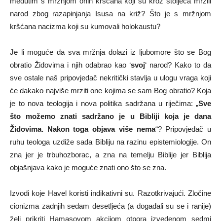
međutim s mržnjom onih kršćana koji su kroz stoljeća mrzili
narod zbog razapinjanja Isusa na križ? Što je s mržnjom
kršćana nacizma koji su kumovali holokaustu?
Je li moguće da sva mržnja dolazi iz ljubomore što se Bog
obratio Židovima i njih odabrao kao ‘
svoj
‘ narod? Kako to da
sve ostale naš pripovjedač nekritički stavlja u ulogu vraga koji
će dakako najviše mrziti one kojima se sam Bog obratio? Koja
je to nova teologija i nova politika sadržana u riječima: „
Sve
što možemo znati sadržano je u Bibliji koja je dana
Židovima. Nakon toga objava više nema
“? Pripovjedač u
ruhu teologa uzdiže sada Bibliju na razinu epistemiologije. On
zna jer je trbuhozborac, a zna na temelju Biblije jer Biblija
objašnjava kako je moguće znati ono što se zna.
Izvodi koje Havel koristi indikativni su. Razotkrivajući. Zločine
cionizma zadnjih sedam desetljeća (a događali su se i ranije)
želi prikriti Hamasovom akcijom otpora izvedenom sedmi