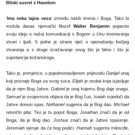
Bliski susret s Havelom
‘
Ima neka tajna veza
‘ između naših imena i Boga. Tako bi
možda danas njemački filozof
Walter Benjamin
pojasnio
svoju ideju o našoj komunikaciji s Bogom u činu imenovanja
stvari i ljudi. S jedne je strane riječ o oponašanju božjeg
stvaranja a s druge izražavanje onog što je bitno i što je
supstancija božanskoga.
Tako je, primjerice, u pojednostavljenom prijevodu
Danijel
onaj
koji priznaje Boga za svog suca.
Elijah
je osoba koja izjavljuje
da je njen Bog Jahve.
Gabriel
je onaj kojemu Bog daje snagu.
Samuel
je svojevrsna objava da je Bog čuo.
Isaiah
svjedoči da
Jahve donosi spas.
Nethaniel
sugerira da je Bog dao.
Michael
retorički pita: Tko je to poput Boga.
Jonathan
znači da je od
Boga, da je Bog dao.
Joshua
znači da je Jahve spasenje.
Jeremiah
vjeruje da će bog podići.
Hannah
sugerira milosrđe,