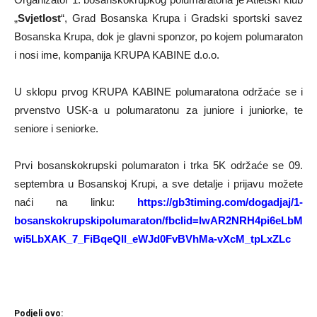
„
Svjetlost
“, Grad Bosanska Krupa i Gradski sportski savez
Bosanska Krupa, dok je glavni sponzor, po kojem polumaraton
i nosi ime, kompanija KRUPA KABINE d.o.o.
U sklopu prvog KRUPA KABINE polumaratona održaće se i
prvenstvo USK-a u polumaratonu za juniore i juniorke, te
seniore i seniorke.
Prvi bosanskokrupski polumaraton i trka 5K održaće se 09.
septembra u Bosanskoj Krupi, a sve detalje i prijavu možete
naći na linku:
https://gb3timing.com/dogadjaj/1-
bosanskokrupskipolumaraton/fbclid=IwAR2NRH4pi6eLbM
wi5LbXAK_7_FiBqeQIl_eWJd0FvBVhMa-vXcM_tpLxZLc
Podjeli ovo: