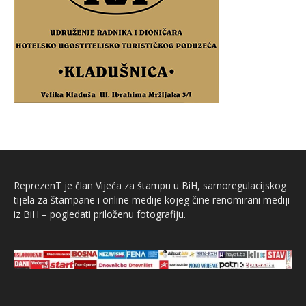
ReprezenT je član Vijeća za štampu u BiH, samoregulacijskog
tijela za štampane i online medije kojeg čine renomirani mediji
iz BiH – pogledati priloženu fotografiju.