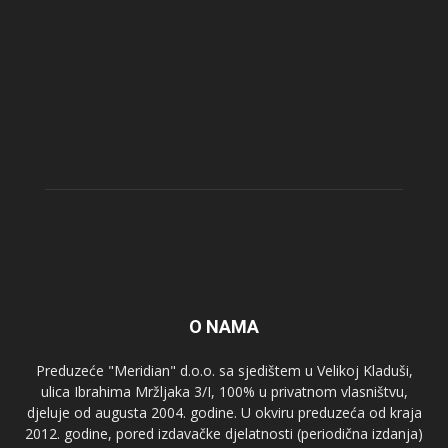
O NAMA
Preduzeće "Meridian" d.o.o. sa sjedištem u Velikoj Kladuši,
ulica Ibrahima Mržljaka 3/I, 100% u privatnom vlasništvu,
djeluje od augusta 2004. godine. U okviru preduzeća od kraja
2012. godine, pored izdavačke djelatnosti (periodična izdanja)