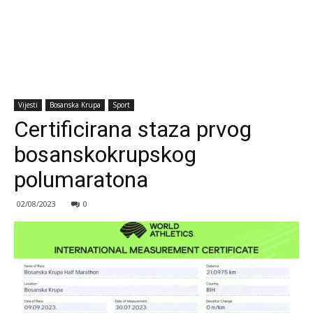
Vijesti
Bosanska Krupa
Sport
Certificirana staza prvog
bosanskokrupskog
polumaratona
02/08/2023
0