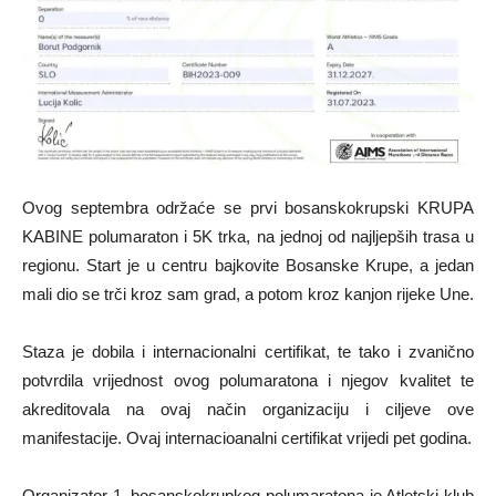
Ovog septembra održaće se prvi bosanskokrupski KRUPA
KABINE polumaraton i 5K trka, na jednoj od najljepših trasa u
regionu. Start je u centru bajkovite Bosanske Krupe, a jedan
mali dio se trči kroz sam grad, a potom kroz kanjon rijeke Une.
Staza je dobila i internacionalni certifikat, te tako i zvanično
potvrdila vrijednost ovog polumaratona i njegov kvalitet te
akreditovala na ovaj način organizaciju i ciljeve ove
manifestacije. Ovaj internacioanalni certifikat vrijedi pet godina.
Organizator 1. bosanskokrupkog polumaratona je Atletski klub