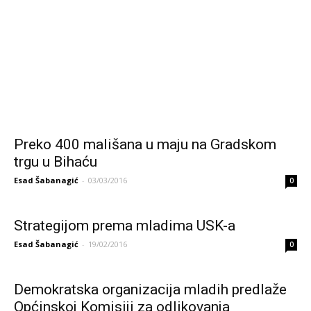
Preko 400 mališana u maju na Gradskom
trgu u Bihaću
Esad Šabanagić
-
03/03/2016
0
Strategijom prema mladima USK-a
Esad Šabanagić
-
19/02/2016
0
Demokratska organizacija mladih predlaže
Općinskoj Komisiji za odlikovanja