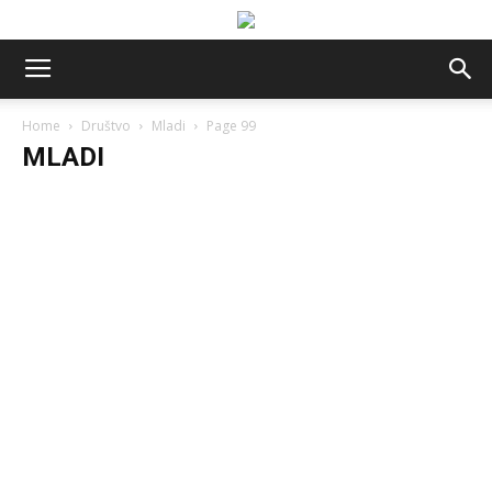
Home
Društvo
Mladi
Page 99
MLADI