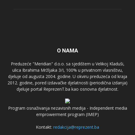
O NAMA
Preduzeće "Meridian" d.o.o. sa sjedištem u Velikoj Kladuši,
ulica Ibrahima Mržljaka 3/I, 100% u privatnom vlasništvu,
djeluje od augusta 2004. godine. U okviru preduzeća od kraja
2012. godine, pored izdavačke djelatnosti (periodična izdanja)
djeluje portal ReprezenT.ba kao osnovna djelatnost.
Program osnaživanja nezavisnih medija - Independent media
emprowerment program (IMEP)
Kontakt:
redakcija@reprezent.ba