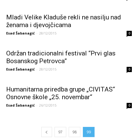
Mladi Velike Kladuše rekli ne nasilju nad
ženama i djevojčicama
Esad Šabanagić
-
28/12/2015
0
Održan tradicionalni festival “Prvi glas
Bosanskog Petrovca”
Esad Šabanagić
-
28/12/2015
0
Humanitarna priredba grupe „CIVITAS“
Osnovne škole „25. novembar“
Esad Šabanagić
-
26/12/2015
0
97
98
99