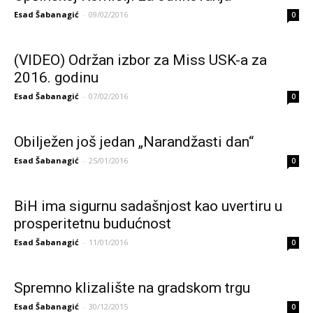
Esad Šabanagić
-
09/02/2016
0
(VIDEO) Održan izbor za Miss USK-a za
2016. godinu
Esad Šabanagić
-
07/02/2016
0
Obilježen još jedan „Narandžasti dan“
Esad Šabanagić
-
25/01/2016
0
BiH ima sigurnu sadašnjost kao uvertiru u
prosperitetnu budućnost
Esad Šabanagić
-
11/01/2016
0
Spremno klizalište na gradskom trgu
Esad Šabanagić
-
30/12/2015
0