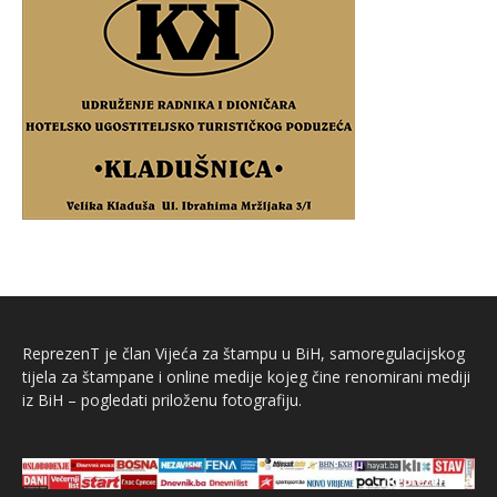
ReprezenT je član Vijeća za štampu u BiH, samoregulacijskog
tijela za štampane i online medije kojeg čine renomirani mediji
iz BiH – pogledati priloženu fotografiju.