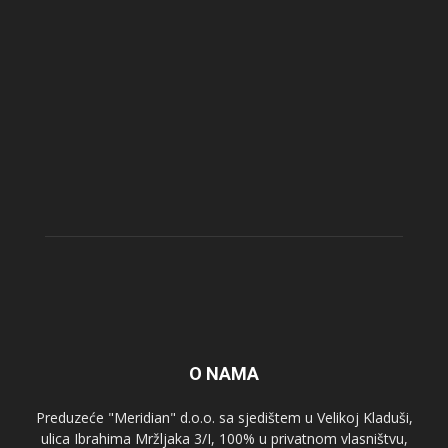
O NAMA
Preduzeće "Meridian" d.o.o. sa sjedištem u Velikoj Kladuši,
ulica Ibrahima Mržljaka 3/I, 100% u privatnom vlasništvu,