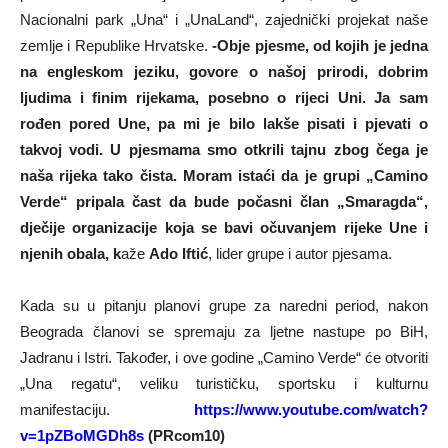
Nacionalni park „Una“ i „UnaLand“, zajednički projekat naše
zemlje i Republike Hrvatske.
-Obje pjesme, od kojih je jedna
na engleskom jeziku, govore o našoj prirodi, dobrim
ljudima i finim rijekama, posebno o rijeci Uni. Ja sam
rođen pored Une, pa mi je bilo lakše pisati i pjevati o
takvoj vodi. U pjesmama smo otkrili tajnu zbog čega je
naša rijeka tako čista. Moram istaći da je grupi „Camino
Verde“ pripala čast da bude počasni član „Smaragda“,
dječije organizacije koja se bavi očuvanjem rijeke Une i
njenih obala, k
aže
Ado Iftić
, lider grupe i autor pjesama.
Kada su u pitanju planovi grupe za naredni period, nakon
Beograda članovi se spremaju za ljetne nastupe po BiH,
Jadranu i Istri. Također, i ove godine „Camino Verde“ će otvoriti
„Una regatu“, veliku turističku, sportsku i kulturnu
manifestaciju.
https://www.youtube.com/watch?
v=1pZBoMGDh8s
(PRcom10)