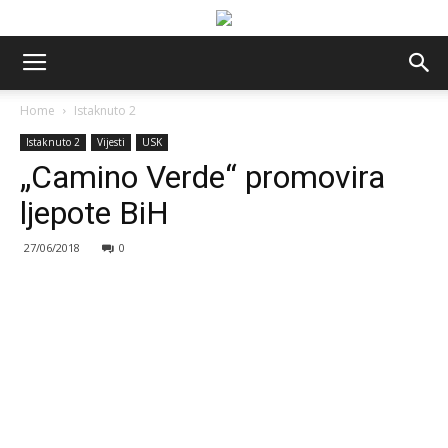
Home
Istaknuto 2
Istaknuto 2
Vijesti
USK
„Camino Verde“ promovira
ljepote BiH
27/06/2018
0