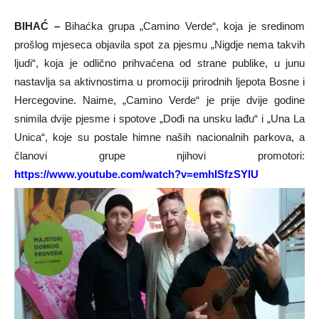
BIHAĆ –
Bihaćka grupa „Camino Verde“, koja je sredinom
prošlog mjeseca objavila spot za pjesmu „Nigdje nema takvih
ljudi“, koja je odlično prihvaćena od strane publike, u junu
nastavlja sa aktivnostima u promociji prirodnih ljepota Bosne i
Hercegovine. Naime, „Camino Verde“ je prije dvije godine
snimila dvije pjesme i spotove „Dođi na unsku lađu“ i „Una La
Unica“, koje su postale himne naših nacionalnih parkova, a
članovi grupe njihovi promotori:
https://www.youtube.com/watch?v=emhISfzSYlU