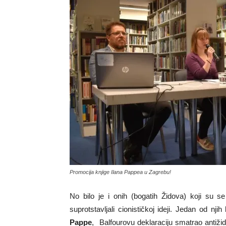
Promocija knjige Ilana Pappea u Zagrebu!
No bilo je i onih (bogatih Židova) koji su s
suprotstavljali cionističkoj ideji. Jedan od njih
Pappe
, Balfourovu deklaraciju smatrao antiži