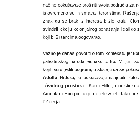
načine pokušavale proširiti svoja područja za n
istovremeno su ih smatrali teroristima. Rušenje 
znak da se brak iz interesa bližio kraju. Cioni
svladali lekciju kolonijalnog ponašanja i dali d
koji bi Britancima odgovarao.
Važno je danas govoriti o tom kontekstu jer kol
palestinskog naroda jednako toliko. Milijuni 
kojih su slijedili pogromi, u slučaju da se poku
Adolfa Hitlera
, te pokušavaju istrijebiti Pal
„
životnog prostora
“. Kao i Hitler, cionistič
Ameriku i Europu nego i cijeli svijet. Tako bi
čišćenja.