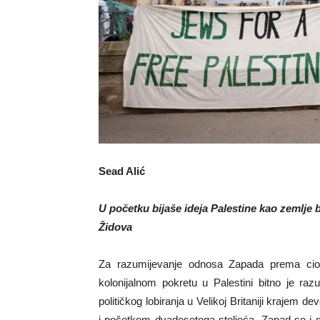
Sead Alić
U početku bijaše ideja Palestine kao zemlje 
Židova
Za razumijevanje odnosa Zapada prema cio
kolonijalnom pokretu u Palestini bitno je razu
političkog lobiranja u Velikoj Britaniji krajem d
i početkom dvadesetoga stoljeća. Zapad se i 