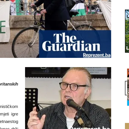
britanskih
nističkom
mjeti igre
evetnaestog
danas drži