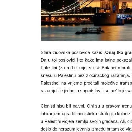
Stara židovska poslovica kaže: „
Onaj tko gra
Da u toj poslovici i te kako ima istine pokazal
Palestini (za red u kojoj su se Britanci morali 
snesu u Palestinu bez zločinačkog razaranja. C
Palestinci na vrijeme pročitali molećive trans
razumjeti je jedno, a suprotstaviti se nešto je s
Cionisti nisu bili naivni. Oni su u pravom trenut
lobiranjem ugradili cionističku strategiju koloniz
u Palestini vidjela zemlju svojih građana. Ali, c
došlo do nerazumijevanja između britanske vlast