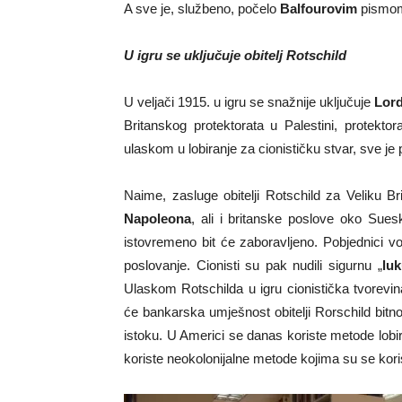
A sve je, službeno, počelo
Balfourovim
pism
U igru se uključuje obitelj Rotschild
U veljači 1915. u igru se snažnije uključuje
Lord
Britanskog protektorata u Palestini, protekto
ulaskom u lobiranje za cionističku stvar, sve je 
Naime, zasluge obitelji Rotschild za Veliku Bri
Napoleona
, ali i britanske poslove oko Sues
istovremeno bit će zaboravljeno. Pobjednici vole
poslovanje. Cionisti su pak nudili sigurnu „
lu
Ulaskom Rotschilda u igru cionistička tvorev
će bankarska umješnost obitelji Rorschild bitno
istoku. U Americi se danas koriste metode lobira
koriste neokolonijalne metode kojima su se koris