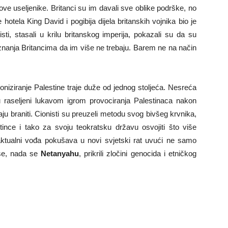
ove useljenike. Britanci su im davali sve oblike podrške, no
hotela King David i pogibija dijela britanskih vojnika bio je
sti, stasali u krilu britanskog imperija, pokazali su da su
o znanja Britancima da im više ne trebaju. Barem ne na način
oniziranje Palestine traje duže od jednog stoljeća. Nesreća
su raseljeni lukavom igrom provociranja Palestinaca nakon
šaju braniti. Cionisti su preuzeli metodu svog bivšeg krvnika,
estince i tako za svoju teokratsku državu osvojiti što više
ki aktualni vođa pokušava u novi svjetski rat uvući ne samo
 se, nada se
Netanyahu
, prikrili zločini genocida i etničkog