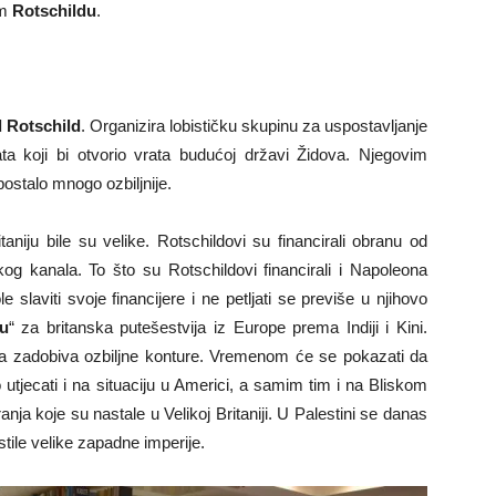
om
Rotschildu
.
 Rotschild
. Organizira lobističku skupinu za uspostavljanje
rata koji bi otvorio vrata budućoj državi Židova. Njegovim
postalo mnogo ozbiljnije.
taniju bile su velike. Rotschildovi su financirali obranu od
kog kanala. To što su Rotschildovi financirali i Napoleona
 slaviti svoje financijere i ne petljati se previše u njihovo
ku
“ za britanska putešestvija iz Europe prema Indiji i Kini.
ina zadobiva ozbiljne konture. Vremenom će se pokazati da
 utjecati i na situaciju u Americi, a samim tim i na Bliskom
nja koje su nastale u Velikoj Britaniji. U Palestini se danas
tile velike zapadne imperije.