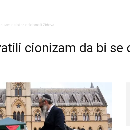
cionizam da bi se oslobodili Židova
vatili cionizam da bi se 