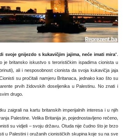
di svoje gnijezdo s kukavičjim jajima, neće imati mira
“.
o je britansko iskustvo s terorističkim ispadima cionista u
brinuti), ali i nesposobnost cionista da svoja kukavičja jaja
ionisti su pročitali namjeru Britanaca, jednako kao što su
parente prvih židovskih doseljenika u Palestinu. No znati i
asvim drugo.
ku zaigrali na kartu britanskih imperijalnih interesa i u njih
iranja Palestine. Velika Britanija je, pojednostavljeno rečeno,
ionisti su vidjeli – svoju državu. Otuda nije čudno što je brzo
i u Palestini i oružanih cionističkih skupina koje su na sve