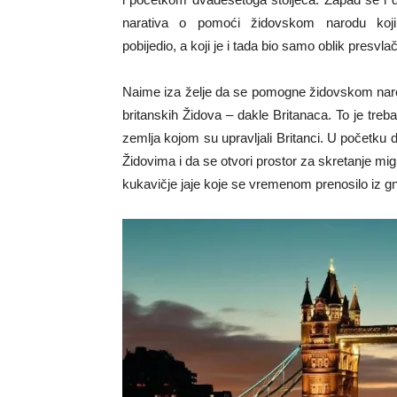
narativa o pomoći židovskom narodu koji
pobijedio, a koji je i tada bio samo oblik presvlač
Naime iza želje da se pomogne židovskom narodu
britanskih Židova – dakle Britanaca. To je trebala
zemlja kojom su upravljali Britanci. U početku d
Židovima i da se otvori prostor za skretanje mig
kukavičje jaje koje se vremenom prenosilo iz gn