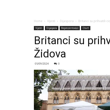
Home
Vijesti
Dijaspora
Britanci su prihvatili 
Vijesti
Dijaspora
Reprezentov(a)
Osvrt
Britanci su prih
Židova
05/09/2024
0