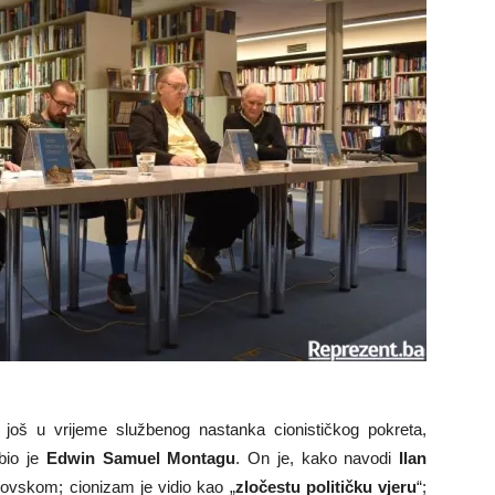
e još u vrijeme službenog nastanka cionističkog pokreta,
 bio je
Edwin Samuel Montagu
. On je, kako navodi
Ilan
dovskom; cionizam je vidio kao „
zločestu političku vjeru
“;