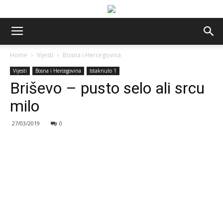
Home
Vijesti
Bosna i Hercegovina
Vijesti
Bosna i Hercegovina
Istaknuto 1
Briševo – pusto selo ali srcu
milo
27/03/2019
0