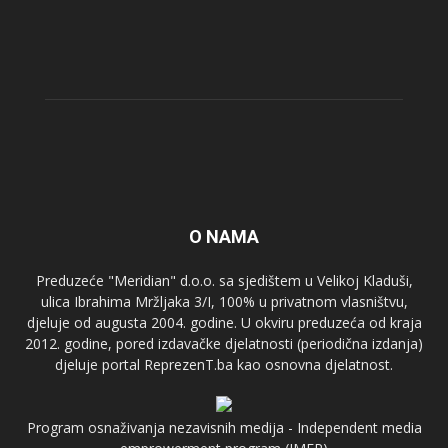
O NAMA
Preduzeće "Meridian" d.o.o. sa sjedištem u Velikoj Kladuši,
ulica Ibrahima Mržljaka 3/I, 100% u privatnom vlasništvu,
djeluje od augusta 2004. godine. U okviru preduzeća od kraja
2012. godine, pored izdavačke djelatnosti (periodična izdanja)
djeluje portal ReprezenT.ba kao osnovna djelatnost.
Program osnaživanja nezavisnih medija - Independent media