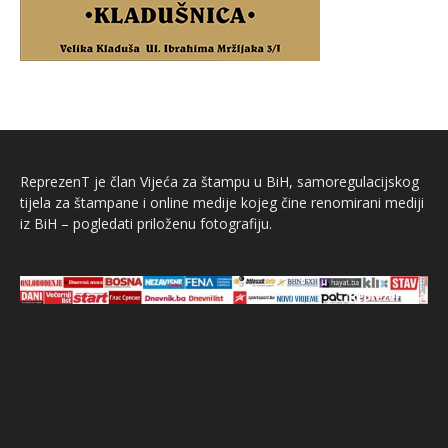
ReprezenT je član Vijeća za štampu u BiH, samoregulacijskog
tijela za štampane i online medije kojeg čine renomirani mediji
iz BiH – pogledati priloženu fotografiju.