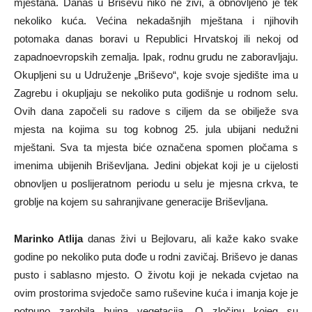
mještana. Danas u Briševu niko ne živi, a obnovljeno je tek
nekoliko kuća. Većina nekadašnjih mještana i njihovih
potomaka danas boravi u Republici Hrvatskoj ili nekoj od
zapadnoevropskih zemalja. Ipak, rodnu grudu ne zaboravljaju.
Okupljeni su u Udruženje „Briševo“, koje svoje sjedište ima u
Zagrebu i okupljaju se nekoliko puta godišnje u rodnom selu.
Ovih dana započeli su radove s ciljem da se obilježe sva
mjesta na kojima su tog kobnog 25. jula ubijani nedužni
mještani. Sva ta mjesta biće označena spomen pločama s
imenima ubijenih Briševljana. Jedini objekat koji je u cijelosti
obnovljen u poslijeratnom periodu u selu je mjesna crkva, te
groblje na kojem su sahranjivane generacije Briševljana.
Marinko Atlija
danas živi u Bejlovaru, ali kaže kako svake
godine po nekoliko puta dođe u rodni zavičaj. Briševo je danas
pusto i sablasno mjesto. O životu koji je nekada cvjetao na
ovim prostorima svjedoče samo ruševine kuća i imanja koje je
potpuno zarobila bujna vegetacija. O zločinu kojeg su