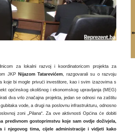
dnicom za lokalni razvoj i koordinatoricom projekta za
orom JKP
Nijazom Tatarevićem
, razgovarali su o razvoju
 koje bi mogle privući investitore, kao i svim izazovima s
ekt općinskog okolišnog i ekonomskog upravljanja (MEG)
ati dva vrlo značajna projekta, jedan se odnosi na zaštitu
e gubitaka vode, a drugi na poslovnu infrastrukturu, odnosno
oslovnoj zoni „Pilana“. Za ove aktivnosti Općina će dobiti
 na predivnom gostoprimstvu koje sam ovdje doživjela,
 i njegovog tima, cijele administracije i vidjeti kako