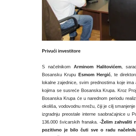
Privući investitore
S načelnikom
Arminom Halitovićem
, sara
Bosansku Krupu
Esmom Hergić
, te direkt
lokalne zajednice, svim prednostima koje ima a
kojima se susreće Bosanska Krupa. Kroz Proj
Bosanska Krupa će u narednom periodu realizir
okoliša, vodovodnu mrežu, čiji je cilj smanjenj
izgradnju preostale interne saobraćajnice u P
136.000 švicarskih franaka.
-Želim zahvaliti
pozitivno je bilo čuti sve o radu načelnika