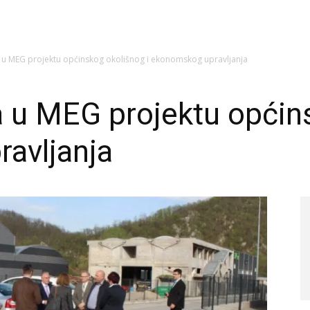
u MEG projektu općinskog okolišnog i ekonomskog upravljanja
 u MEG projektu općins
avljanja