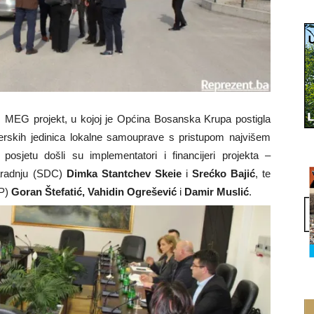
z MEG projekt, u kojoj je Općina Bosanska Krupa postigla
tnerskih jedinica lokalne samouprave s pristupom najvišem
posjetu došli su implementatori i financijeri projekta –
saradnju (SDC)
Dimka Stantchev Skeie
i
Srećko Bajić
, te
DP)
Goran Štefatić, Vahidin Ogrešević
i
Damir Muslić
.