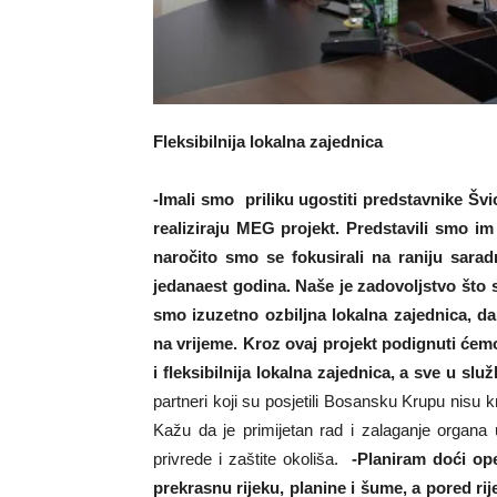
Fleksibilnija lokalna zajednica
-Imali smo priliku ugostiti predstavnike Š
realiziraju MEG projekt. Predstavili smo i
naročito smo se fokusirali na raniju sar
jedanaest godina. Naše je zadovoljstvo što 
smo izuzetno ozbiljna lokalna zajednica, 
na vrijeme. Kroz ovaj projekt podignuti ćemo 
i fleksibilnija lokalna zajednica, a sve u sl
partneri koji su posjetili Bosansku Krupu nisu kri
Kažu da je primijetan rad i zalaganje organa
privrede i zaštite okoliša.
-Planiram doći op
prekrasnu rijeku, planine i šume, a pored ri