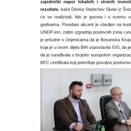
zajednički napor lokalnih i stranih inve
rezultate
, kaže Dimka Stantchev Skeie iz Švica
će se realizirati, bilo je govora i o svemu
godinama. Poseban akcent je stavljen na ko
UNDP-em, zatim izgradnju poslovnih zona i un
je prisutne s činjenicama da je Bosanska Krup
koja je u ovom dijelu BiH uspostavila GIS, da j
da je sarađivala s brojnim europskim organizaci
BFC certifikata koji potvrđuje povoljno poslovno