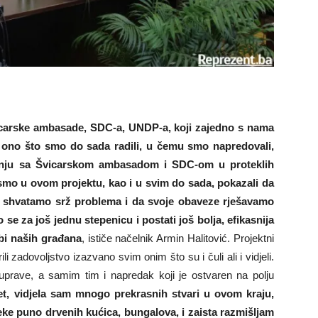
vicarske ambasade, SDC-a, UNDP-a, koji zajedno s nama
m ono što smo do sada radili, u čemu smo napredovali,
adnju sa Švicarskom ambasadom i SDC-om u proteklih
smo u ovom projektu, kao i u svim do sada, pokazali da
da shvatamo srž problema i da svoje obaveze rješavamo
se za još jednu stepenicu i postati još bolja, efikasnija
užbi naših građana
, ističe načelnik Armin Halitović. Projektni
li zadovoljstvo izazvano svim onim što su i čuli ali i vidjeli.
 uprave, a samim tim i napredak koji je ostvaren na polju
et, vidjela sam mnogo prekrasnih stvari u ovom kraju,
jeke puno drvenih kućica, bungalova, i zaista razmišljam