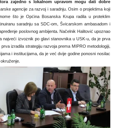
stitora zajedno s lokalnom upravom mogu dati dobre
rske agencije za razvoj i saradnju. Osim o projektima koji
 onome što je Općina Bosanska Krupa radila u proteklim
ntinuiranu saradnju sa SDC-om, Švicarskom ambasadom i
apređenje poslovnog ambijenta. Načelnik Halitović upoznao
a najveći izvoznik po glavi stanovnika u USK-u, da je prva
e prva izradila strategiju razvoja prema MIPRO metodologiji,
jama i institucijama, da je već dvije godine ponosni nosilac
 okruženje.