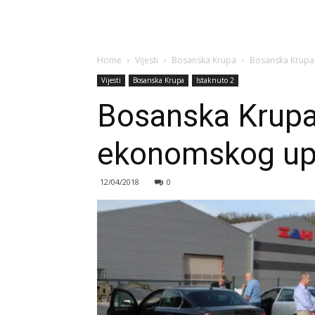
Home
Vijesti
Bosanska Krupa
Bosanska Krupa 
Vijesti
Bosanska Krupa
Istaknuto 2
Bosanska Krupa
ekonomskog upr
12/04/2018
0