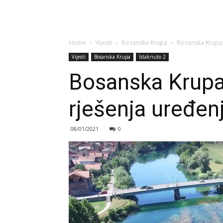
Home
Vijesti
Bosanska Krupa
Bosanska Krupa r
Vijesti
Bosanska Krupa
Istaknuto 2
Bosanska Krupa 
rješenja uređenj
08/01/2021
0