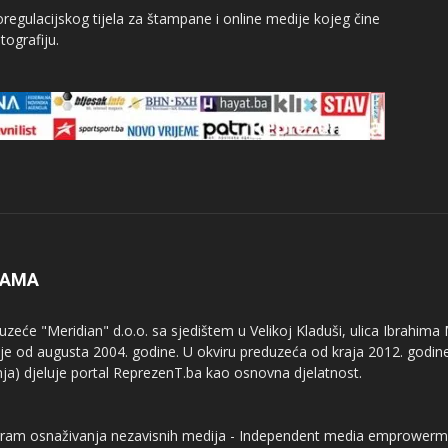
egulacijskog tijela za štampane i online medije kojeg čine
tografiju.
NAMA
uzeće "Meridian" d.o.o. sa sjedištem u Velikoj Kladuši, ulica Ibrahima
uje od augusta 2004. godine. U okviru preduzeća od kraja 2012. godine
nja) djeluje portal ReprezenT.ba kao osnovna djelatnost.
ram osnaživanja nezavisnih medija - Independent media emprowerm