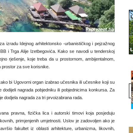
a izradu Idejnog arhitektonsko -urbanističkog i pejzažnog
 SBB i Trga Alije Izetbegovića. Kako se navodi u tenderskoj
idejno rješenje, koje treba da u prostornom, ambijentalnom,
 prostor za sve korisnike.
ako bi Ugovorni organ izabrao učesnika ili učesnike koji su
se dodijeli nagrada pobjedniku ili pobjednicima konkursa. Za
je dodjela nagrada za tri prvoizabrana rada.
ana pravna, fizička lica i autorski timovi koja posjeduju
ikovnih, primjenjenih umjetnosti. Uslov je zadovoljen ako je
šio fakultet iz oblasti arhitekture, urbanizma, likovnih,