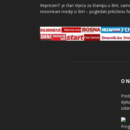
ReprezenT je član Vijeća za štampu u BiH, samor
renomirani mediji iz BiH – pogledati priloženu fo
O 
Pred
djel
izda
Prog