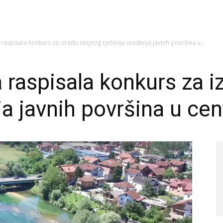
aspisala konkurs za izradu idejnog rješenja uređenja javnih površina u...
raspisala konkurs za i
a javnih površina u cen