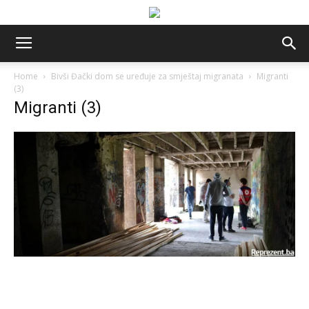
Home
Bivši Đački dom se uređuje za smještaj migranata
Migranti
(3)
Migranti (3)