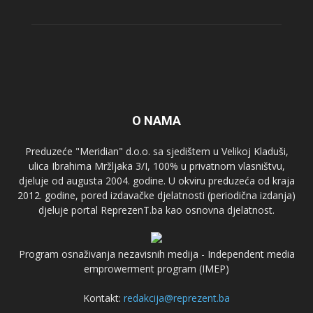
O NAMA
Preduzeće "Meridian" d.o.o. sa sjedištem u Velikoj Kladuši,
ulica Ibrahima Mržljaka 3/I, 100% u privatnom vlasništvu,
djeluje od augusta 2004. godine. U okviru preduzeća od kraja
2012. godine, pored izdavačke djelatnosti (periodična izdanja)
djeluje portal ReprezenT.ba kao osnovna djelatnost.
Program osnaživanja nezavisnih medija - Independent media
emprowerment program (IMEP)
Kontakt:
redakcija@reprezent.ba