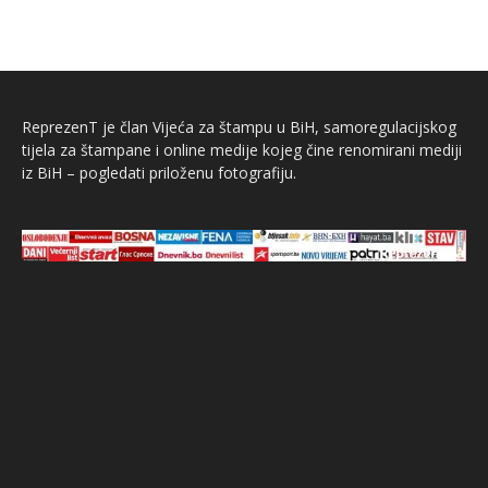
ReprezenT je član Vijeća za štampu u BiH, samoregulacijskog
tijela za štampane i online medije kojeg čine renomirani mediji
iz BiH – pogledati priloženu fotografiju.