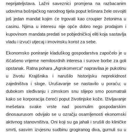
neprijateljstava. Lažni saveznici promjena na razbacanim
udovima bošnjačkog narodnog tijela poput lešinara žele osvojiti
još jedan mandat kojim će trgovati kao croupier žetonima u
casinu. Njima u interesu nije opće dobro nego prodajom i
kupovinom mandata predati se pobjedničkoj eliti koja sastavlja
vladu i izvući utjecaj i imovinsku korist za sebe.
Ekonomsko poniranje kladuškog gospodarstva započelo je u
iščašeno vrijeme nemilosrdnih interesa i surove borbe za goli
opstanak. Ratna pohara „Agrokomerca“ napravilaa je pukotinu
u životu Krajišnika i narušilo historijsku neprekidnost
zajedništva i sloge. Urušavanje se nastavilo u poraću; u
dubokom sleđivanju i zimskom snu slijepo smo posmatrali
kako se korporacija čereći poput životinjske kože. Iživljavanje
mešetara svake vrste nad posrnulim gospodarskim
dinosaurusom odvijalo se u ozračju osamljenosti ekonomski
aktivnog stanovništva. Oni koji su ga jahali i srušili do kliničke
smrti, sasvim izvjesnu sudbinu grogiranog diva, gurnuli su u