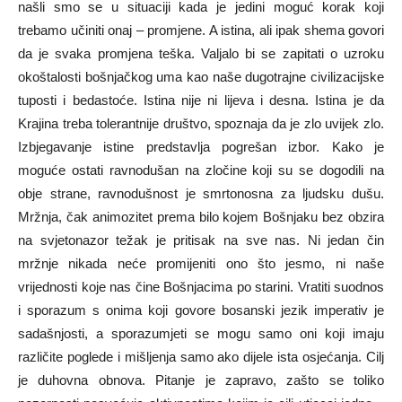
našli smo se u situaciji kada je jedini moguć korak koji
trebamo učiniti onaj – promjene. A istina, ali ipak shema govori
da je svaka promjena teška. Valjalo bi se zapitati o uzroku
okoštalosti bošnjačkog uma kao naše dugotrajne civilizacijske
tuposti i bedastoće. Istina nije ni lijeva i desna. Istina je da
Krajina treba tolerantnije društvo, spoznaja da je zlo uvijek zlo.
Izbjegavanje istine predstavlja pogrešan izbor. Kako je
moguće ostati ravnodušan na zločine koji su se dogodili na
obje strane, ravnodušnost je smrtonosna za ljudsku dušu.
Mržnja, čak animozitet prema bilo kojem Bošnjaku bez obzira
na svjetonazor težak je pritisak na sve nas. Ni jedan čin
mržnje nikada neće promijeniti ono što jesmo, ni naše
vrijednosti koje nas čine Bošnjacima po starini. Vratiti suodnos
i sporazum s onima koji govore bosanski jezik imperativ je
sadašnjosti, a sporazumjeti se mogu samo oni koji imaju
različite poglede i mišljenja samo ako dijele ista osjećanja. Cilj
je duhovna obnova. Pitanje je zapravo, zašto se toliko