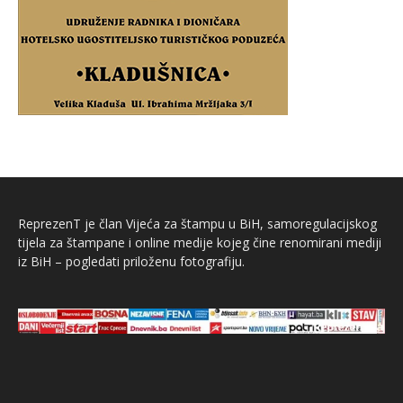
ReprezenT je član Vijeća za štampu u BiH, samoregulacijskog
tijela za štampane i online medije kojeg čine renomirani mediji
iz BiH – pogledati priloženu fotografiju.