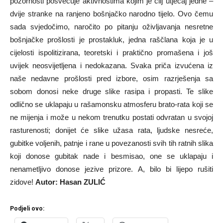
pozornosti posvećuje aktivnostima kojim je cilj utjecaj jedne –
dvije stranke na ranjeno bošnjačko narodno tijelo. Ovo čemu
sada svjedočimo, naročito po pitanju oživljavanja nesretne
bošnjačke prošlosti je prostakluk, jedna raščlana koja je u
cijelosti ispolitizirana, teoretski i praktično promašena i još
uvijek neosvijetljena i nedokazana. Svaka priča izvućena iz
naše nedavne prošlosti pred izbore, osim razrješenja sa
sobom donosi neke druge slike rasipa i propasti. Te slike
odlično se uklapaju u rašamonsku atmosferu brato-rata koji se
ne mijenja i može u nekom trenutku postati odvratan u svojoj
rasturenosti; donijet će slike užasa rata, ljudske nesreće,
gubitke voljenih, patnje i rane u povezanosti svih tih ratnih slika
koji donose gubitak nade i besmisao, one se uklapaju i
nenametljivo donose jezive prizore. A, bilo bi lijepo rušiti
zidove!
Autor: Hasan ZULIĆ
Podjeli ovo: