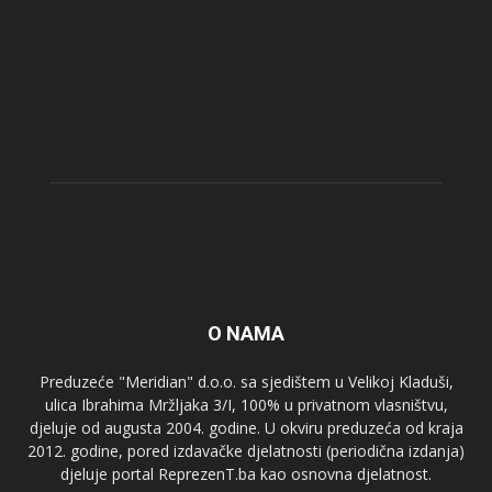
O NAMA
Preduzeće "Meridian" d.o.o. sa sjedištem u Velikoj Kladuši,
ulica Ibrahima Mržljaka 3/I, 100% u privatnom vlasništvu,
djeluje od augusta 2004. godine. U okviru preduzeća od kraja
2012. godine, pored izdavačke djelatnosti (periodična izdanja)
djeluje portal ReprezenT.ba kao osnovna djelatnost.