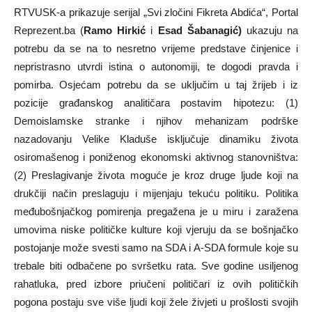
RTVUSK-a prikazuje serijal „Svi zločini Fikreta Abdića“, Portal
Reprezent.ba (
Ramo Hirkić
i
Esad Šabanagić)
ukazuju na
potrebu da se na to nesretno vrijeme predstave činjenice i
nepristrasno utvrdi istina o autonomiji, te dogodi pravda i
pomirba. Osjećam potrebu da se uključim u taj žrijeb i iz
pozicije građanskog analitičara postavim hipotezu: (1)
Demoislamske stranke i njihov mehanizam podrške
nazadovanju Velike Kladuše isključuje dinamiku života
osiromašenog i poniženog ekonomski aktivnog stanovništva:
(2) Preslagivanje života moguće je kroz druge ljude koji na
drukčiji način preslaguju i mijenjaju tekuću politiku. Politika
međubošnjačkog pomirenja pregažena je u miru i zaražena
umovima niske političke kulture koji vjeruju da se bošnjačko
postojanje može svesti samo na SDA i A-SDA formule koje su
trebale biti odbačene po svršetku rata. Sve godine usiljenog
rahatluka, pred izbore priučeni političari iz ovih političkih
pogona postaju sve više ljudi koji žele živjeti u prošlosti svojih