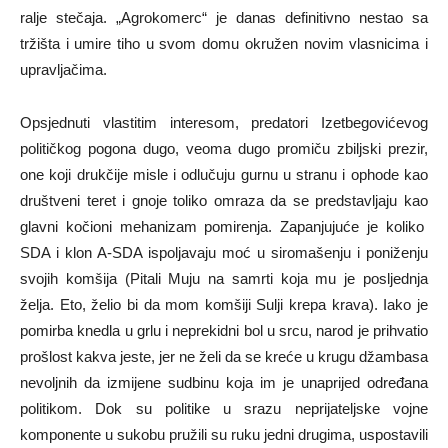
ralje stečaja. „Agrokomerc“ je danas definitivno nestao sa
tržišta i umire tiho u svom domu okružen novim vlasnicima i
upravljačima.
Opsjednuti vlastitim interesom, predatori Izetbegovićevog
političkog pogona dugo, veoma dugo promiču zbiljski prezir,
one koji drukčije misle i odlučuju gurnu u stranu i ophode kao
društveni teret i gnoje toliko omraza da se predstavljaju kao
glavni kočioni mehanizam pomirenja. Zapanjujuće je koliko
SDA i klon A-SDA ispoljavaju moć u siromašenju i poniženju
svojih komšija (Pitali Muju na samrti koja mu je posljednja
želja. Eto, želio bi da mom komšiji Sulji krepa krava). Iako je
pomirba knedla u grlu i neprekidni bol u srcu, narod je prihvatio
prošlost kakva jeste, jer ne želi da se kreće u krugu džambasa
nevoljnih da izmijene sudbinu koja im je unaprijed određana
politikom. Dok su politike u srazu neprijateljske vojne
komponente u sukobu pružili su ruku jedni drugima, uspostavili