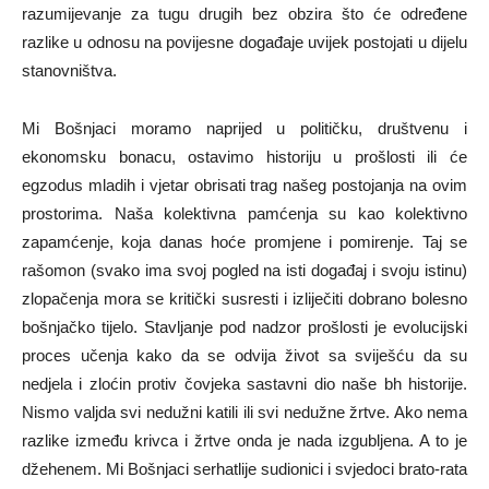
razumijevanje za tugu drugih bez obzira što će određene
razlike u odnosu na povijesne događaje uvijek postojati u dijelu
stanovništva.
Mi Bošnjaci moramo naprijed u političku, društvenu i
ekonomsku bonacu, ostavimo historiju u prošlosti ili će
egzodus mladih i vjetar obrisati trag našeg postojanja na ovim
prostorima. Naša kolektivna pamćenja su kao kolektivno
zapamćenje, koja danas hoće promjene i pomirenje. Taj se
rašomon (svako ima svoj pogled na isti događaj i svoju istinu)
zlopačenja mora se kritički susresti i izliječiti dobrano bolesno
bošnjačko tijelo. Stavljanje pod nadzor prošlosti je evolucijski
proces učenja kako da se odvija život sa sviješću da su
nedjela i zloćin protiv čovjeka sastavni dio naše bh historije.
Nismo valjda svi nedužni katili ili svi nedužne žrtve. Ako nema
razlike između krivca i žrtve onda je nada izgubljena. A to je
džehenem. Mi Bošnjaci serhatlije sudionici i svjedoci brato-rata