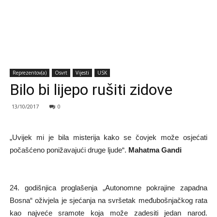
Reprezentov(a)
Osvrt
Vijesti
USK
Bilo bi lijepo rušiti zidove
13/10/2017
0
„Uvijek mi je bila misterija kako se čovjek može osjećati
počašćeno ponižavajući druge ljude“.
Mahatma Gandi
24. godišnjica proglašenja „Autonomne pokrajine zapadna
Bosna“ oživjela je sjećanja na svršetak međubošnjačkog rata
kao najveće sramote koja može zadesiti jedan narod.