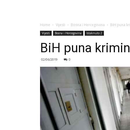
Home
Vijesti
Bosna i Hercegovina
BiH puna kr
Vijesti
Bosna i Hercegovina
Istaknuto 2
BiH puna krimin
02/06/2019
0