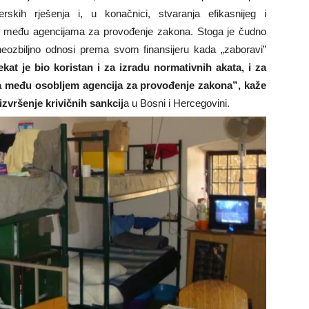
rskih rješenja i, u konačnici, stvaranja efikasnijeg i
ka među agencijama za provođenje zakona. Stoga je čudno
neozbiljno odnosi prema svom finansijeru kada „zaboravi”
ekat je bio koristan i za izradu normativnih akata, i za
ma među osobljem agencija za provođenje zakona”, kaže
zvršenje krivičnih sankcij
a u Bosni i Hercegovini.