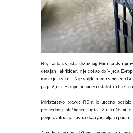
No, zašto izvještaj državnog Ministarstva pravde
detaljan i akribičan, nije došao do Vijeća Evrop
materijalu-studiji. Nije valjda samo stoga što Bo
pa je Vijeće Evrope prinuđeno statistiku tražiti o
Ministarstvo pravde RS-a je uredno poslalo 
prethodnog službenog upita. Za službeni e
povjerovali da je završio kao „neželjena pošta”, 
A onda je stigao službeni odgovor na pitanja