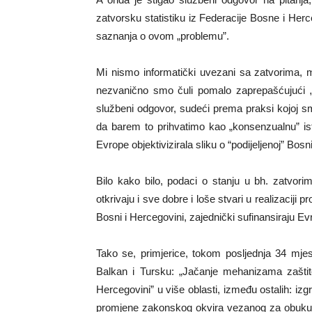
zatvorsku statistiku iz Federacije Bosne i Her
saznanja o ovom „problemu”.
Mi nismo informatički uvezani sa zatvorima, 
nezvanično smo čuli pomalo zaprepašćujući „
službeni odgovor, sudeći prema praksi kojoj smo
da barem to prihvatimo kao „konsenzualnu” isti
Evrope objektivizirala sliku o “podijeljenoj” Bosn
Bilo kako bilo, podaci o stanju u bh. zatvorima
otkrivaju i sve dobre i loše stvari u realizaciji
Bosni i Hercegovini, zajednički sufinansiraju Ev
Tako se, primjerice, tokom posljednja 34 mjes
Balkan i Tursku: „Jačanje mehanizama zaštite
Hercegovini” u više oblasti, između ostalih: iz
promjene zakonskog okvira vezanog za obuku 