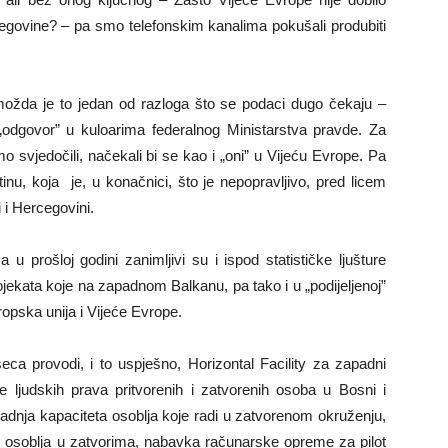
cegovine? – pa smo telefonskim kanalima pokušali produbiti
možda je to jedan od razloga što se podaci dugo čekaju –
odgovor” u kuloarima federalnog Ministarstva pravde. Za
 svjedočili, načekali bi se kao i „oni” u Vijeću Evrope. Pa
nu, koja je, u konačnici, što je nepopravljivo, pred licem
i i Hercegovini.
 u prošloj godini zanimljivi su i ispod statističke ljušture
 projekata koje na zapadnom Balkanu, pa tako i u „podijeljenoj”
ropska unija i Vijeće Evrope.
eca provodi, i to uspješno, Horizontal Facility za zapadni
 ljudskih prava pritvorenih i zatvorenih osoba u Bosni i
gradnja kapaciteta osoblja koje radi u zatvorenom okruženju,
osoblja u zatvorima, nabavka računarske opreme za pilot