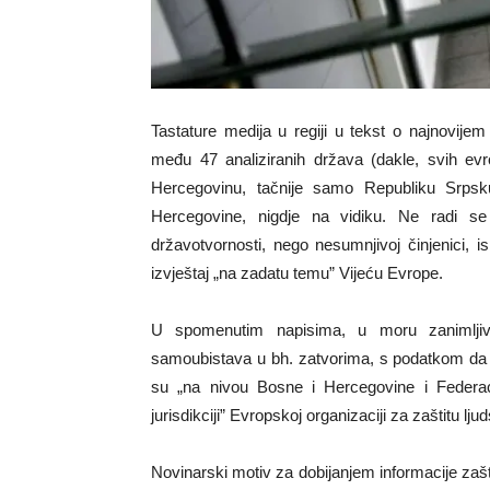
Tastature medija u regiji u tekst o najnovije
među 47 analiziranih država (dakle, svih evr
Hercegovinu, tačnije samo Republiku Srpsku
Hercegovine, nigdje na vidiku. Ne radi se 
državotvornosti, nego nesumnjivoj činjenici, i
izvještaj „na zadatu temu” Vijeću Evrope.
U spomenutim napisima, u moru zanimljive s
samoubistava u bh. zatvorima, s podatkom da je R
su „na nivou Bosne i Hercegovine i Federaci
jurisdikciji” Evropskoj organizaciji za zaštitu lju
Novinarski motiv za dobijanjem informacije zašto