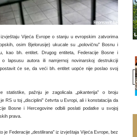
m izvještaju Vijeća Evrope o stanju u evropskim zatvorima
opskih, osim Bjelorusije) ukucale su „polovičnu” Bosnu i
, kao bh. entitet. Drugog entiteta, Federacije Bosne i
o lapsusu autora ili namjernoj novinarskoj destrukciji
spostavit će se, da veći bh. entitet uopće nije poslao svoj
tatistike, pažnju je zagolicala „pikanterija” o broju
S u toj „disciplini” četvrta u Evropi, ali i konstatacija da
je Bosne i Hercegovine odbili poslati podatke u svojoj
dskih prava.
 je Federacije „destilirana” iz izvještaja Vijeća Evrope, bez