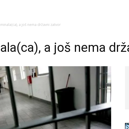
iminala(ca), a još nema državni zatvor
ala(ca), a još nema drž