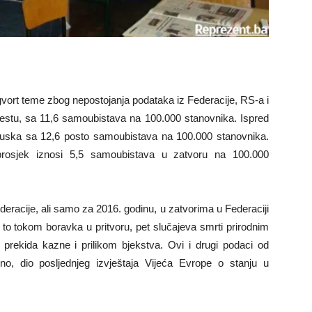
gvort teme zbog nepostojanja podataka iz Federacije, RS-a i
estu, sa 11,6 samoubistava na 100.000 stanovnika. Ispred
cuska sa 12,6 posto samoubistava na 100.000 stanovnika.
rosjek iznosi 5,5 samoubistava u zatvoru na 100.000
eracije, ali samo za 2016. godinu, u zatvorima u Federaciji
to tokom boravka u pritvoru, pet slučajeva smrti prirodnim
rekida kazne i prilikom bjekstva. Ovi i drugi podaci od
no, dio posljednjeg izvještaja Vijeća Evrope o stanju u