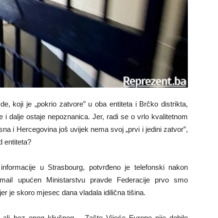
, koji je „pokrio zatvore” u oba entiteta i Brčko distrikta,
e i dalje ostaje nepoznanica. Jer, radi se o vrlo kvalitetnom
sna i Hercegovina još uvijek nema svoj „prvi i jedini zatvor”,
d entiteta?
informacije u Strasbourg, potvrđeno je telefonski nakon
-mail upućen Ministarstvu pravde Federacije prvo smo
jer je skoro mjesec dana vladala idilična tišina.
, ali bez onog ključnog – Zašto Vijeće Evrope nije dobilo