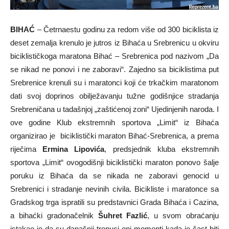
BIHAĆ
– Četrnaestu godinu za redom više od 300 biciklista iz
deset zemalja krenulo je jutros iz Bihaća u Srebrenicu u okviru
biciklističkoga maratona Bihać – Srebrenica pod nazivom „Da
se nikad ne ponovi i ne zaboravi“. Zajedno sa biciklistima put
Srebrenice krenuli su i maratonci koji će trkačkim maratonom
dati svoj doprinos obilježavanju tužne godišnjice stradanja
Srebreničana u tadašnjoj „zaštićenoj zoni“ Ujedinjenih naroda. I
ove godine Klub ekstremnih sportova „Limit“ iz Bihaća
organizirao je biciklistički maraton Bihać-Srebrenica, a prema
riječima
Ermina Lipovića
, predsjednik kluba ekstremnih
sportova „Limit“ ovogodišnji biciklistički maraton ponovo šalje
poruku iz Bihaća da se nikada ne zaboravi genocid u
Srebrenici i stradanje nevinih civila. Bicikliste i maratonce sa
Gradskog trga ispratili su predstavnici Grada Bihaća i Cazina,
a bihaćki gradonačelnik
Šuhret Fazlić
, u svom obraćanju
istakao je da su današnji trenuci oni momenti kada je čast biti