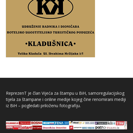
ReprezenT je član Vijeća za štampu u BiH, samoregulacijskog
tijela za štampane i online medije kojeg čine renomirani mediji
iz BiH – pogledati priloženu fotografiju.