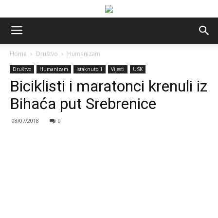
Home
Društvo
Humanizam
Društvo
Humanizam
Istaknuto 1
Vijesti
USK
Biciklisti i maratonci krenuli iz
Bihaća put Srebrenice
08/07/2018
0