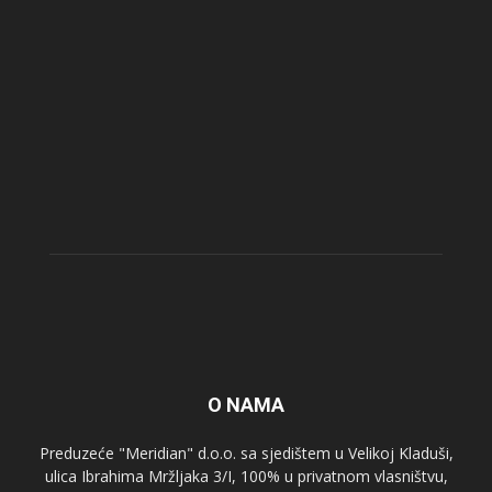
O NAMA
Preduzeće "Meridian" d.o.o. sa sjedištem u Velikoj Kladuši,
ulica Ibrahima Mržljaka 3/I, 100% u privatnom vlasništvu,