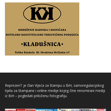
ReprezenT je član Vijeća za štampu u BiH, samoregulacijskog
tijela za štampane i online medije kojeg čine renomirani mediji
iz BiH – pogledati priloženu fotografiju.