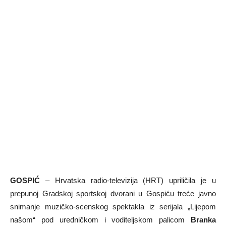
GOSPIĆ
– Hrvatska radio-televizija (HRT) upriličila je u
prepunoj Gradskoj sportskoj dvorani u Gospiću treće javno
snimanje muzičko-scenskog spektakla iz serijala „Lijepom
našom“ pod uredničkom i voditeljskom palicom
Branka