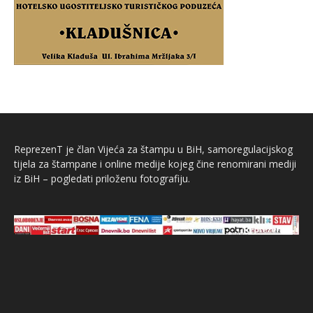
ReprezenT je član Vijeća za štampu u BiH, samoregulacijskog
tijela za štampane i online medije kojeg čine renomirani mediji
iz BiH – pogledati priloženu fotografiju.