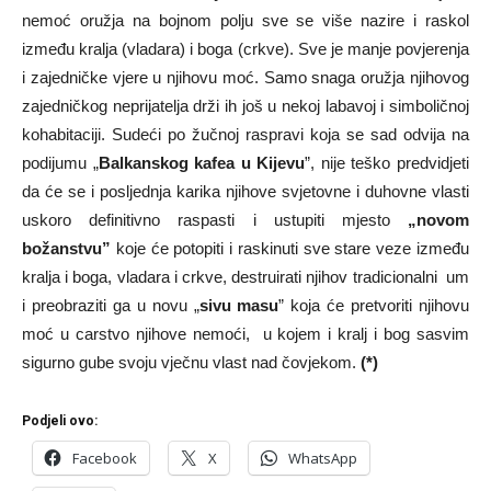
nemoć oružja na bojnom polju sve se više nazire i raskol
između kralja (vladara) i boga (crkve). Sve je manje povjerenja
i zajedničke vjere u njihovu moć. Samo snaga oružja njihovog
zajedničkog neprijatelja drži ih još u nekoj labavoj i simboličnoj
kohabitaciji. Sudeći po žučnoj raspravi koja se sad odvija na
podijumu „
Balkanskog kafea u Kijevu
”, nije teško predvidjeti
da će se i posljednja karika njihove svjetovne i duhovne vlasti
uskoro definitivno raspasti i ustupiti mjesto
„novom
božanstvu”
koje će potopiti i raskinuti sve stare veze između
kralja i boga, vladara i crkve, destruirati njihov tradicionalni um
i preobraziti ga u novu „
sivu masu
” koja će pretvoriti njihovu
moć u carstvo njihove nemoći, u kojem i kralj i bog sasvim
sigurno gube svoju vječnu vlast nad čovjekom.
(*)
Podjeli ovo:
Facebook
X
WhatsApp