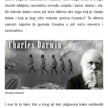
stvoriti biblijsku ravnotežu između svijetla i tame, dobra i zla.
Ali odmah dolazi nova još teža dilema oko toga koji je vladar
dobar i koji je bog više milostiv prema čovjeku? Ta dilema
sasvim sigurno bi gurnula čovjeka u još veću nesreću i
siromaštvo.
Charles Darwin
I sve bi to tako išlo u krug ali bez odgovora kako osloboditi