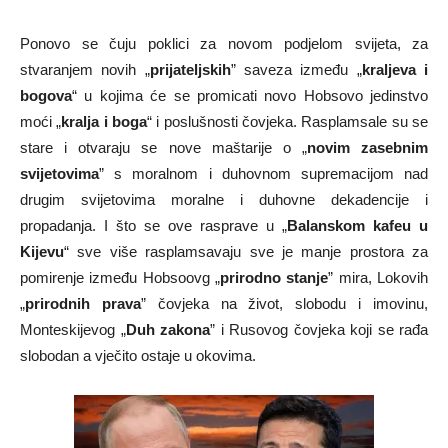
Ponovo se čuju poklici za novom podjelom svijeta, za
stvaranjem novih „
prijateljskih
” saveza između „
kraljeva i
bogova
“ u kojima će se promicati novo Hobsovo jedinstvo
moći „
kralja i boga
“ i poslušnosti čovjeka. Rasplamsale su se
stare i otvaraju se nove maštarije o „
novim zasebnim
svijetovima
” s moralnom i duhovnom supremacijom nad
drugim svijetovima moralne i duhovne dekadencije i
propadanja. I što se ove rasprave u „
Balanskom kafeu u
Kijevu
“ sve više rasplamsavaju sve je manje prostora za
pomirenje između Hobsoovg „
prirodno stanje
” mira, Lokovih
„
prirodnih prava
” čovjeka na život, slobodu i imovinu,
Monteskijevog „
Duh zakona
” i Rusovog čovjeka koji se rađa
slobodan a vječito ostaje u okovima.