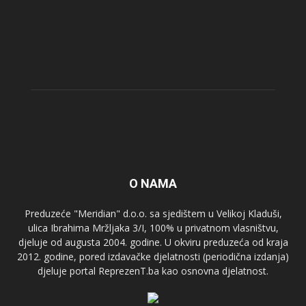
O NAMA
Preduzeće "Meridian" d.o.o. sa sjedištem u Velikoj Kladuši,
ulica Ibrahima Mržljaka 3/I, 100% u privatnom vlasništvu,
djeluje od augusta 2004. godine. U okviru preduzeća od kraja
2012. godine, pored izdavačke djelatnosti (periodična izdanja)
djeluje portal ReprezenT.ba kao osnovna djelatnost.