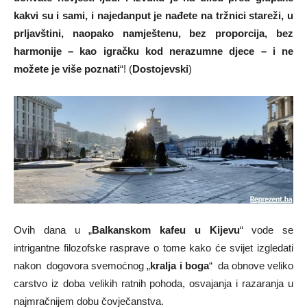
kakvi su i sami, i najedanput je nađete na tržnici stareži, u
prljavštini, naopako namještenu, bez proporcija, bez
harmonije – kao igračku kod nerazumne djece – i ne
možete je više poznati
“! (
Dostojevski
)
Ovih dana u „
Balkanskom kafeu u Kijevu
“ vode se
intrigantne filozofske rasprave o tome kako će svijet izgledati
nakon dogovora svemoćnog „
kralja i boga
“ da obnove veliko
carstvo iz doba velikih ratnih pohoda, osvajanja i razaranja u
najmračnijem dobu čovječanstva.