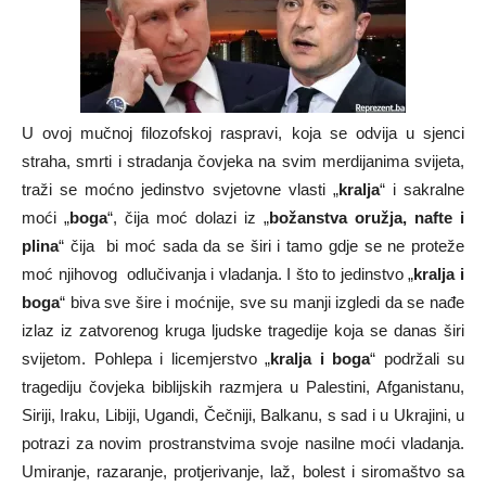
U ovoj mučnoj filozofskoj raspravi, koja se odvija u sjenci
straha, smrti i stradanja čovjeka na svim merdijanima svijeta,
traži se moćno jedinstvo svjetovne vlasti „
kralja
“ i sakralne
moći „
boga
“, čija moć dolazi iz „
božanstva oružja, nafte i
plina
“ čija bi moć sada da se širi i tamo gdje se ne proteže
moć njihovog odlučivanja i vladanja. I što to jedinstvo „
kralja i
boga
“ biva sve šire i moćnije, sve su manji izgledi da se nađe
izlaz iz zatvorenog kruga ljudske tragedije koja se danas širi
svijetom. Pohlepa i licemjerstvo „
kralja i boga
“ podržali su
tragediju čovjeka biblijskih razmjera u Palestini, Afganistanu,
Siriji, Iraku, Libiji, Ugandi, Čečniji, Balkanu, s sad i u Ukrajini, u
potrazi za novim prostranstvima svoje nasilne moći vladanja.
Umiranje, razaranje, protjerivanje, laž, bolest i siromaštvo sa