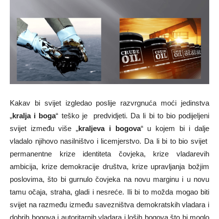
Kakav bi svijet izgledao poslije razvrgnuća moći jedinstva
„
kralja i boga
“ teško je predvidjeti. Da li bi to bio podijeljeni
svijet između više „
kraljeva i bogova
“ u kojem bi i dalje
vladalo njihovo nasilništvo i licemjerstvo. Da li bi to bio svijet
permanentne krize identiteta čovjeka, krize vladarevih
ambicija, krize demokracije društva, krize upravljanja božjim
poslovima, što bi gurnulo čovjeka na novu marginu i u novu
tamu očaja, straha, gladi i nesreće. Ili bi to možda mogao biti
svijet na razmeđu između savezništva demokratskih vladara i
dobrih bogova i autoritarnih vladara i loših bogova što bi moglo