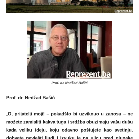
Prof. dr. Nedžad Bašić
Prof. dr. Nedžad Bašić
„
O, prijatelji moji! – pokadšto bi uzviknuo u zanosu – ne
možete zamisliti kakva tuga i srdžba obuzimaju vašu dušu
kada veliku ideju, koju odavno poštujete kao svetinju,
dohvate nevješti ljudi i izvuku je na ulicu pred glupake