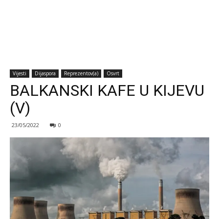
Vijesti
Dijaspora
Reprezentov(a)
Osvrt
BALKANSKI KAFE U KIJEVU
(V)
23/05/2022
0