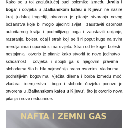
Kako se u toj zaglušujućoj buci polemike između „
kralja i
boga
“ i čovjeka u „
Balkanskom kafeu u Kijevu
“ ne nazire
kraj ljudskoj tragediji, otvoreno je pitanje stvaranja novog
božanstva koje bi moglo ujediniti svijet i zaustaviti osornost
autoritarnog kralja i podmitljivog boga i zaustaviti ubijanje,
razaranje, bolest, očaj i strah koji se širi poput kuge na svim
merdijanima i uporednicima svijeta. Strah od te kuge, bolesti i
nestajanja otvorio je pitanje kako stvoriti to novo jedinstvo i
solidarnost čovjeka i spojiti ga s njegovim pravima i
slobodama što bi bila najmoćnija brana osornim vladarima i
podmitljivim bogovima. Vječita dilema i borba između moći
vladara, licemjerstva boga i slobode čovjeka ponovo je
otvorena u „
Balkanskom kafeu u Kijevu
“, što je otvorilo nova
pitanja i nove nedoumice.