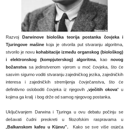
Razvoj
Darwinove biološka teorija postanka čovjeka i
Tjuringove mašine
koja je otvorila put stvaranju algoritma,
stvorilo je novu
kohabitacije između organskog (biološkog)
i elektronskog (kompjuterskog) algoritma
, kao
novog
božanstva
sa jedinstvenom vjerom u moć čovjeka, što će
sasvim sigurno voditi stvaranju zajedničkog jezika, zajedničkih
interesa i zajedničkih stremljenja čovječanstva, što će
definitivno osloboditi čovjeka iz njegovih „
vječitih okova
“ u
kojima ga kralj i bog drže od samog njegovog postanka.
Uključivanjem Darwina i Tjuringa u ovu debatu počinju se
dešavati čudni preokreti u filozofskim raspravama u
„
B
alkanskom kafeu u Kijevu”.
Kako se sve više osjeća