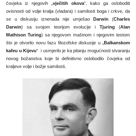
čovjeka iz njegovih „
vječitih okova
“, kako ga osloboditi
ovisnosti od volje kralja (vladara) i samilosti boga i crkve, da
se u diskusiju iznenada nije umješao
Darwin
(
Charles
Darwin
) sa svojom teorijom evolucije i
Tjuring
(
Alan
Mathison Turing
) sa njegovom mašinom i njegovim testom
što je otvorilo novu fazu filozofske diskusije u „
Balkanskom
kafeu u Kijevu
“ i usmjerilo je ka pitanju mogućnosti stvaranju
novog božanstva koje bi definitivno oslobodilo čovjeka od
kraljeve volje i božje samilosti.