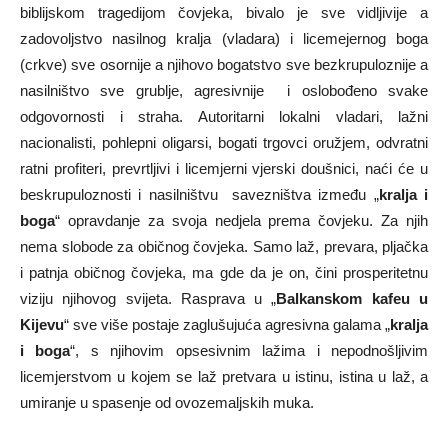
biblijskom tragedijom čovjeka, bivalo je sve vidljivije a
zadovoljstvo nasilnog kralja (vladara) i licemejernog boga
(crkve) sve osornije a njihovo bogatstvo sve bezkrupuloznije a
nasilništvo sve grublje, agresivnije i oslobođeno svake
odgovornosti i straha. Autoritarni lokalni vladari, lažni
nacionalisti, pohlepni oligarsi, bogati trgovci oružjem, odvratni
ratni profiteri, prevrtljivi i licemjerni vjerski doušnici, naći će u
beskrupuloznosti i nasilništvu savezništva između „
kralja i
boga
“ opravdanje za svoja nedjela prema čovjeku. Za njih
nema slobode za običnog čovjeka. Samo laž, prevara, pljačka
i patnja običnog čovjeka, ma gde da je on, čini prosperitetnu
viziju njihovog svijeta. Rasprava u „
Balkanskom kafeu u
Kijevu
“ sve više postaje zaglušujuća agresivna galama „
kralja
i boga
“, s njihovim opsesivnim lažima i nepodnošljivim
licemjerstvom u kojem se laž pretvara u istinu, istina u laž, a
umiranje u spasenje od ovozemaljskih muka.