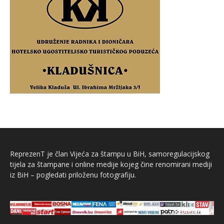
ReprezenT je član Vijeća za štampu u BiH, samoregulacijskog
tijela za štampane i online medije kojeg čine renomirani mediji
iz BiH – pogledati priloženu fotografiju.