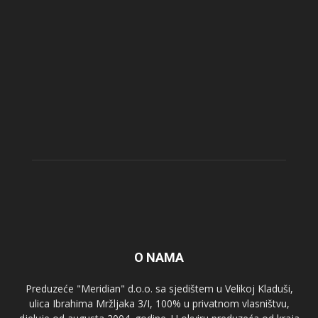
O NAMA
Preduzeće "Meridian" d.o.o. sa sjedištem u Velikoj Kladuši,
ulica Ibrahima Mržljaka 3/I, 100% u privatnom vlasništvu,