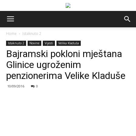
Home
Istaknuto 2
Istaknuto 2
Novine
Vijesti
Velika Kladuša
Bajramski pokloni mještana
Glinice ugroženim
penzionerima Velike Kladuše
10/09/2016
0