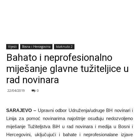
Vijesti
Bosna i Hercegovina
Istaknuto 2
Bahato i neprofesionalno
miješanje glavne tužiteljice u
rad novinara
22/04/2019
0
SARAJEVO –
Upravni odbor Udruženja/udruge BH novinari i
Linija za pomoć novinarima najoštrije osuđuju nedozvoljeno
miješanje Tužiteljstva BiH u rad novinara i medija u Bosni i
Hercegovini, uključujući i bahate i neprofesionalane izjave