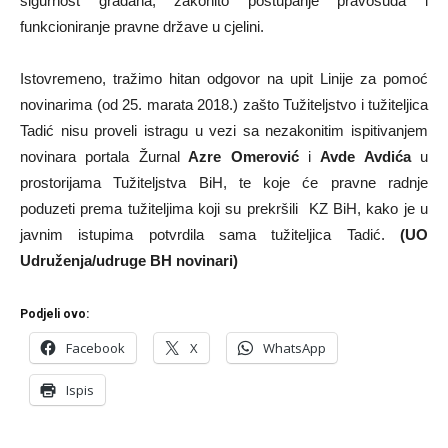
sigurnost građana, zakonito postupanje pravosuđa i
funkcioniranje pravne države u cjelini.
Istovremeno, tražimo hitan odgovor na upit Linije za pomoć
novinarima (od 25. marata 2018.) zašto Tužiteljstvo i tužiteljica
Tadić nisu proveli istragu u vezi sa nezakonitim ispitivanjem
novinara portala Žurnal
Azre Omerović
i
Avde Avdića
u
prostorijama Tužiteljstva BiH, te koje će pravne radnje
poduzeti prema tužiteljima koji su prekršili KZ BiH, kako je u
javnim istupima potvrdila sama tužiteljica Tadić.
(UO
Udruženja/udruge BH novinari)
Podjeli ovo:
Facebook
X
WhatsApp
Ispis