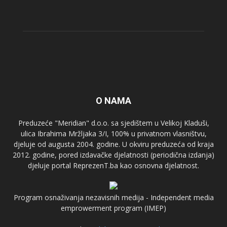
O NAMA
Preduzeće "Meridian" d.o.o. sa sjedištem u Velikoj Kladuši,
ulica Ibrahima Mržljaka 3/I, 100% u privatnom vlasništvu,
djeluje od augusta 2004. godine. U okviru preduzeća od kraja
2012. godine, pored izdavačke djelatnosti (periodična izdanja)
djeluje portal ReprezenT.ba kao osnovna djelatnost.
Program osnaživanja nezavisnih medija - Independent media
emprowerment program (IMEP)