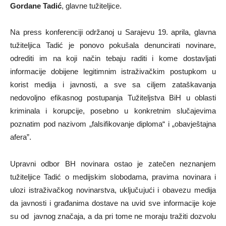
Gordane Tadić
, glavne tužiteljice.
Na press konferenciji održanoj u Sarajevu 19. aprila, glavna
tužiteljica Tadić je ponovo pokušala denuncirati novinare,
odrediti im na koji način tebaju raditi i kome dostavljati
informacije dobijene legitimnim istraživačkim postupkom u
korist medija i javnosti, a sve sa ciljem zataškavanja
nedovoljno efikasnog postupanja Tužiteljstva BiH u oblasti
kriminala i korupcije, posebno u konkretnim slučajevima
poznatim pod nazivom „falsifikovanje diploma“ i „obavještajna
afera”.
Upravni odbor BH novinara ostao je zatečen neznanjem
tužiteljice Tadić o medijskim slobodama, pravima novinara i
ulozi istraživačkog novinarstva, uključujući i obavezu medija
da javnosti i građanima dostave na uvid sve informacije koje
su od javnog značaja, a da pri tome ne moraju tražiti dozvolu