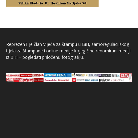
ReprezenT je član Vijeća za štampu u BiH, samoregulacijskog
tijela za štampane i online medije kojeg čine renomirani mediji
iz BiH – pogledati priloženu fotografiju.