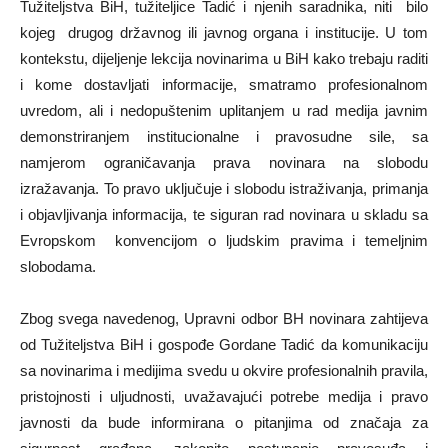
Tužiteljstva BiH, tužiteljice Tadić i njenih saradnika, niti bilo
kojeg drugog državnog ili javnog organa i institucije. U tom
kontekstu, dijeljenje lekcija novinarima u BiH kako trebaju raditi
i kome dostavljati informacije, smatramo profesionalnom
uvredom, ali i nedopuštenim uplitanjem u rad medija javnim
demonstriranjem institucionalne i pravosudne sile, sa
namjerom ograničavanja prava novinara na slobodu
izražavanja. To pravo uključuje i slobodu istraživanja, primanja
i objavljivanja informacija, te siguran rad novinara u skladu sa
Evropskom konvencijom o ljudskim pravima i temeljnim
slobodama.
Zbog svega navedenog, Upravni odbor BH novinara zahtijeva
od Tužiteljstva BiH i gospođe Gordane Tadić da komunikaciju
sa novinarima i medijima svedu u okvire profesionalnih pravila,
pristojnosti i uljudnosti, uvažavajući potrebe medija i pravo
javnosti da bude informirana o pitanjima od značaja za