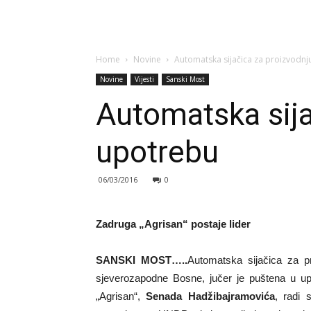
Home
Novine
Automatska sijačica za proizvodn
Novine
Vijesti
Sanski Most
Automatska sija
upotrebu
06/03/2016
0
Zadruga „Agrisan“ postaje lider
SANSKI MOST…..
Automatska sijačica za p
sjeverozapodne Bosne, jučer je puštena u up
„Agrisan“,
Senada Hadžibajramovića
, radi 