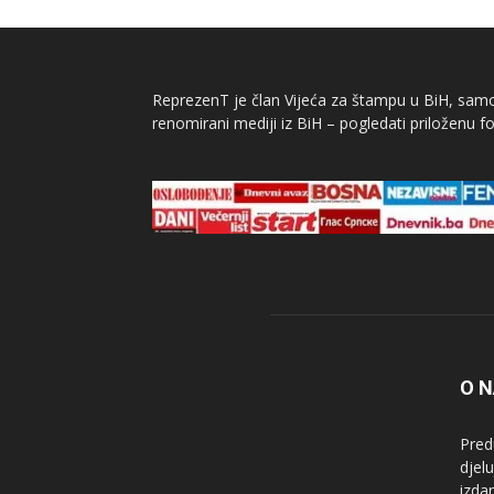
ReprezenT je član Vijeća za štampu u BiH, samor
renomirani mediji iz BiH – pogledati priloženu fo
O 
Pred
djel
izda