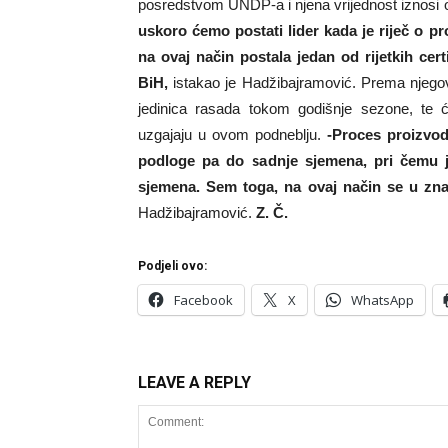
posredstvom UNDP-a i njena vrijednost iznosi 
uskoro ćemo postati lider kada je riječ o p
na ovaj način postala jedan od rijetkih cert
BiH,
istakao je Hadžibajramović. Prema njegovim
jedinica rasada tokom godišnje sezone, te će
uzgajaju u ovom podneblju.
-Proces proizvod
podloge pa do sadnje sjemena, pri čemu 
sjemena. Sem toga, na ovaj način se u znač
Hadžibajramović.
Z. Č.
Podjeli ovo:
Facebook
X
WhatsApp
LEAVE A REPLY