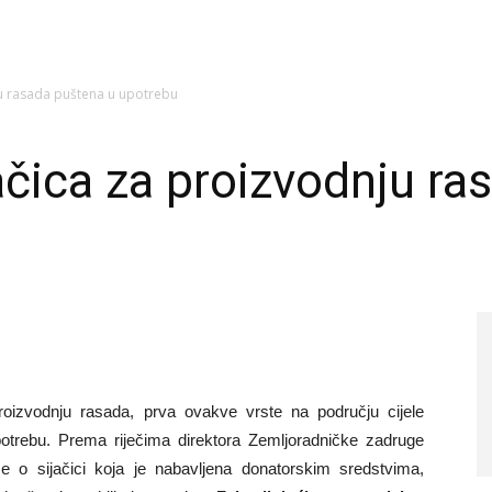
ju rasada puštena u upotrebu
čica za proizvodnju ra
roizvodnju rasada, prva ovakve vrste na području cijele
otrebu. Prema riječima direktora Zemljoradničke zadruge
se o sijačici koja je nabavljena donatorskim sredstvima,