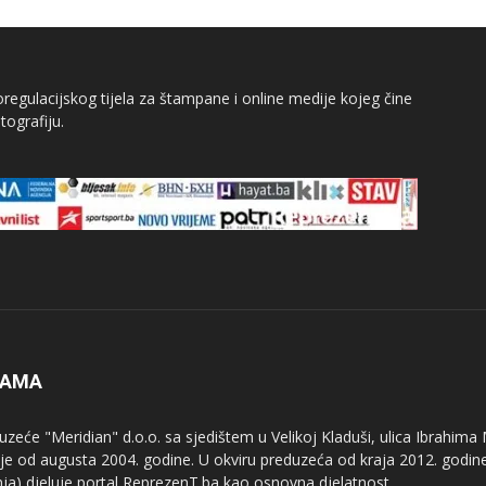
egulacijskog tijela za štampane i online medije kojeg čine
tografiju.
NAMA
uzeće "Meridian" d.o.o. sa sjedištem u Velikoj Kladuši, ulica Ibrahima
uje od augusta 2004. godine. U okviru preduzeća od kraja 2012. godine
nja) djeluje portal ReprezenT.ba kao osnovna djelatnost.