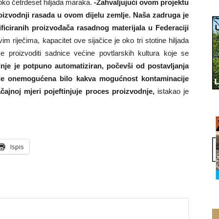
oko četrdeset hiljada maraka.
-Zahvaljujući ovom projektu
roizvodnji rasada u ovom dijelu zemlje. Naša zadruga je
ificiranih proizvođača rasadnog materijala u Federaciji
 riječima, kapacitet ove sijačice je oko tri stotine hiljada
 proizvoditi sadnice većine povtlarskih kultura koje se
nje je potpuno automatiziran, počevši od postavljanja
je onemogućena bilo kakva mogućnost kontaminacije
ajnoj mjeri pojeftinjuje proces proizvodnje,
istakao je
Ispis