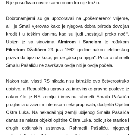
Nije posuđivao novce samo onom ko nije tražio.
Dobronamjerni su ga upozoravali na „pošemereno“ vrijeme,
ali je Smail vjerovao kako je njegova dobra priroda dovoljan
kredit i u teškim danima kad su ljudi „nestajali preko noći“.
Ubijen je sa sinovima
Almirom
i
Sanelom
te rođakom
Fikretom Džafićem
23. jula 1992. godine nakon telefonskog
poziva da bježi iz kuće, jer će „doći po njega“. Priča o rahmetli
Smailu Pašaliću ne završava ovdje niti je ovdje počela.
Nakon rata, vlasti RS nikada nisu istražile ovo četverostruko
ubistvo, a Republička uprava za imovinsko-pravne poslove je
nakon što je RS zemlju i imovinu rahmetli Smaila Pašalića
proglasila državnim interesom i eksproprisala, dodijelila Opštini
Oštra Luka. Na nekadašnjoj zemlji ubijenog Smaila Pašalića
danas se nalaze objekti opštine Oštra Luka, policijske stanice i
drugih opštinskih ustanova. Rahmetli Pašaliću, njegovoj