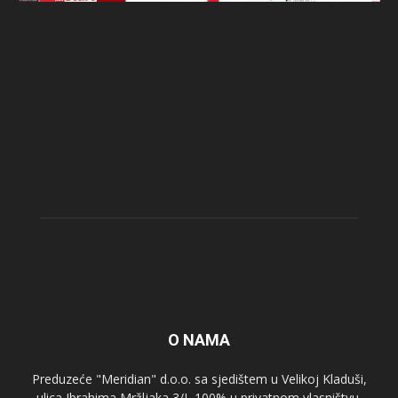
O NAMA
Preduzeće "Meridian" d.o.o. sa sjedištem u Velikoj Kladuši,
ulica Ibrahima Mržljaka 3/I, 100% u privatnom vlasništvu,