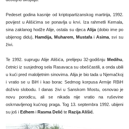
Pedeset godina kasnije od kriptopartizanskog martirija, 1992.
povijest u Ališićima se ponavlja u krvi. Iza rahmetli Kemala,
sina zaklanog hodže Alije, ostala su djeca
Alija
(dobio ime po
ubijenog didu),
Hamdija, Muharem, Mustafa
i
Asima
, svi su
živi.
Te 1992. suprugu Alije Ališića, prelijepu 32-godišnju
Medihu
,
četnici iz susjednog sela Rasavaca su obeščastili, a onda ubili
u kući pred maloljetnim sinovima. Alija je bio tada u Njemačkoj
i vratio se u BiH i kao borac Sedmog korpusa Armije RBiH
doživio slobodu. I danas živi u Sanskom Mostu, osnovao je
novu porodicu, ali se nikada nije vratio na ruševine
oskrnavljenog kućnog praga. Tog 13. septembra 1992. ubijeni
su još i
Edhem
i
Rasma Delić
te
Razija Ališić
.