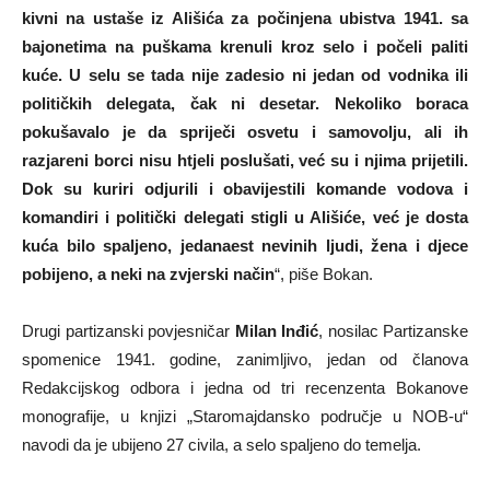
kivni na ustaše iz Ališića za počinjena ubistva 1941. sa
bajonetima na puškama krenuli kroz selo i počeli paliti
kuće. U selu se tada nije zadesio ni jedan od vodnika ili
političkih delegata, čak ni desetar. Nekoliko boraca
pokušavalo je da spriječi osvetu i samovolju, ali ih
razjareni borci nisu htjeli poslušati, već su i njima prijetili.
Dok su kuriri odjurili i obavijestili komande vodova i
komandiri i politički delegati stigli u Ališiće, već je dosta
kuća bilo spaljeno, jedanaest nevinih ljudi, žena i djece
pobijeno, a neki na zvjerski način
“, piše Bokan.
Drugi partizanski povjesničar
Milan Inđić
, nosilac Partizanske
spomenice 1941. godine, zanimljivo, jedan od članova
Redakcijskog odbora i jedna od tri recenzenta Bokanove
monografije, u knjizi „Staromajdansko područje u NOB-u“
navodi da je ubijeno 27 civila, a selo spaljeno do temelja.