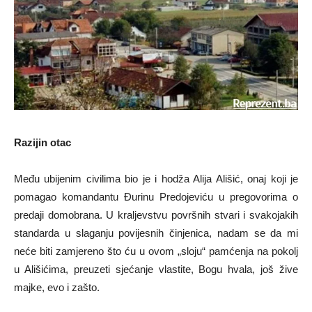
Razijin otac
Među ubijenim civilima bio je i hodža Alija Ališić, onaj koji je
pomagao komandantu Đurinu Predojeviću u pregovorima o
predaji domobrana. U kraljevstvu površnih stvari i svakojakih
standarda u slaganju povijesnih činjenica, nadam se da mi
neće biti zamjereno što ću u ovom „sloju“ pamćenja na pokolj
u Ališićima, preuzeti sjećanje vlastite, Bogu hvala, još žive
majke, evo i zašto.