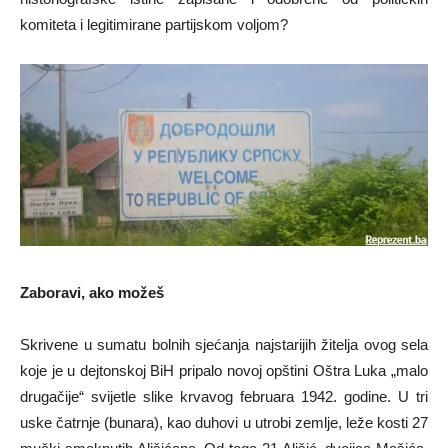
komiteta i legitimirane partijskom voljom?
Zaboravi, ako možeš
Skrivene u sumatu bolnih sjećanja najstarijih žitelja ovog sela
koje je u dejtonskoj BiH pripalo novoj opštini Oštra Luka „malo
drugačije“ svijetle slike krvavog februara 1942. godine. U tri
uske čatrnje (bunara), kao duhovi u utrobi zemlje, leže kosti 27