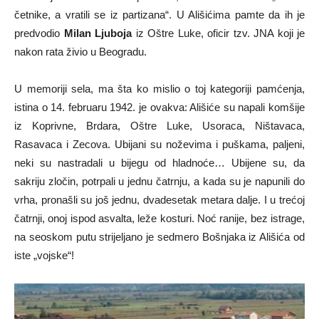
četnike, a vratili se iz partizana“. U Ališićima pamte da ih je
predvodio
Milan Ljuboja
iz Oštre Luke, oficir tzv. JNA koji je
nakon rata živio u Beogradu.
U memoriji sela, ma šta ko mislio o toj kategoriji pamćenja,
istina o 14. februaru 1942. je ovakva: Ališiće su napali komšije
iz Koprivne, Brdara, Oštre Luke, Usoraca, Ništavaca,
Rasavaca i Zecova. Ubijani su noževima i puškama, paljeni,
neki su nastradali u bijegu od hladnoće… Ubijene su, da
sakriju zločin, potrpali u jednu čatrnju, a kada su je napunili do
vrha, pronašli su još jednu, dvadesetak metara dalje. I u trećoj
čatrnji, onoj ispod asvalta, leže kosturi. Noć ranije, bez istrage,
na seoskom putu strijeljano je sedmero Bošnjaka iz Ališića od
iste „vojske“!