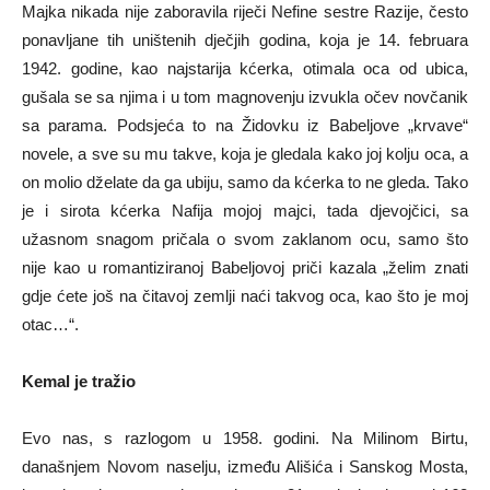
Majka nikada nije zaboravila riječi Nefine sestre Razije, često
ponavljane tih uništenih dječjih godina, koja je 14. februara
1942. godine, kao najstarija kćerka, otimala oca od ubica,
gušala se sa njima i u tom magnovenju izvukla očev novčanik
sa parama. Podsjeća to na Židovku iz Babeljove „krvave“
novele, a sve su mu takve, koja je gledala kako joj kolju oca, a
on molio dželate da ga ubiju, samo da kćerka to ne gleda. Tako
je i sirota kćerka Nafija mojoj majci, tada djevojčici, sa
užasnom snagom pričala o svom zaklanom ocu, samo što
nije kao u romantiziranoj Babeljovoj priči kazala „želim znati
gdje ćete još na čitavoj zemlji naći takvog oca, kao što je moj
otac…“.
Kemal je tražio
Evo nas, s razlogom u 1958. godini. Na Milinom Birtu,
današnjem Novom naselju, između Ališića i Sanskog Mosta,