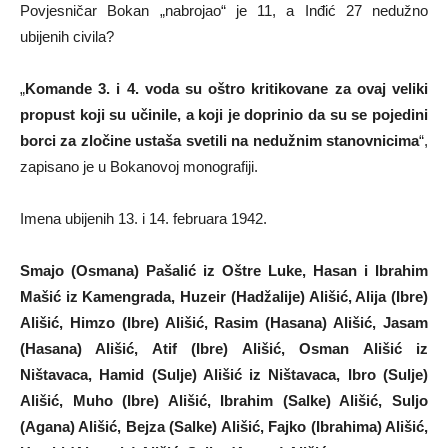
Povjesničar Bokan „nabrojao“ je 11, a Inđić 27 nedužno
ubijenih civila?
„
Komande 3. i 4. voda su oštro kritikovane za ovaj veliki
propust koji su učinile, a koji je doprinio da su se pojedini
borci za zločine ustaša svetili na nedužnim stanovnicima
“,
zapisano je u Bokanovoj monografiji.
Imena ubijenih 13. i 14. februara 1942.
Smajo (Osmana) Pašalić iz Oštre Luke, Hasan i Ibrahim
Mašić iz Kamengrada, Huzeir (Hadžalije) Ališić, Alija (Ibre)
Ališić, Himzo (Ibre) Ališić, Rasim (Hasana) Ališić, Jasam
(Hasana) Ališić, Atif (Ibre) Ališić, Osman Ališić iz
Ništavaca, Hamid (Sulje) Ališić iz Ništavaca, Ibro (Sulje)
Ališić, Muho (Ibre) Ališić, Ibrahim (Salke) Ališić, Suljo
(Agana) Ališić, Bejza (Salke) Ališić, Fajko (Ibrahima) Ališić,