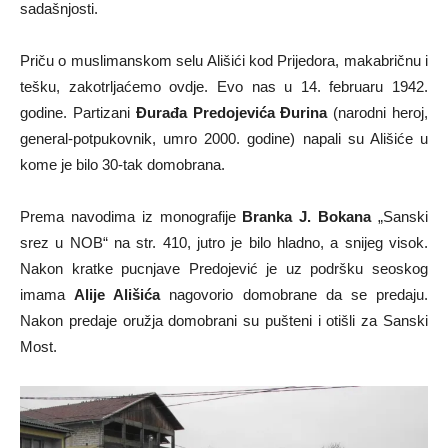
sadašnjosti.
Priču o muslimanskom selu Ališići kod Prijedora, makabričnu i
tešku, zakotrljaćemo ovdje. Evo nas u 14. februaru 1942.
godine. Partizani
Đurađa Predojevića Đurina
(narodni heroj,
general-potpukovnik, umro 2000. godine) napali su Ališiće u
kome je bilo 30-tak domobrana.
Prema navodima iz monografije
Branka J. Bokana
„Sanski
srez u NOB“ na str. 410, jutro je bilo hladno, a snijeg visok.
Nakon kratke pucnjave Predojević je uz podršku seoskog
imama
Alije Ališića
nagovorio domobrane da se predaju.
Nakon predaje oružja domobrani su pušteni i otišli za Sanski
Most.