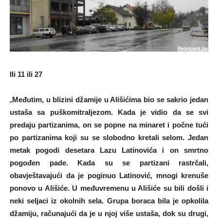
Ili 11 ili 27
„
Međutim, u blizini džamije u Ališićima bio se sakrio jedan
ustaša sa puškomitraljezom. Kada je vidio da se svi
predaju partizanima, on se popne na minaret i počne tući
po partizanima koji su se slobodno kretali selom. Jedan
metak pogodi desetara Lazu Latinovića i on smrtno
pogođen pade. Kada su se partizani rastrčali,
obavještavajući da je poginuo Latinović, mnogi krenuše
ponovo u Ališiće. U međuvremenu u Ališiće su bili došli i
neki seljaci iz okolnih sela. Grupa boraca bila je opkolila
džamiju, računajući da je u njoj više ustaša, dok su drugi,