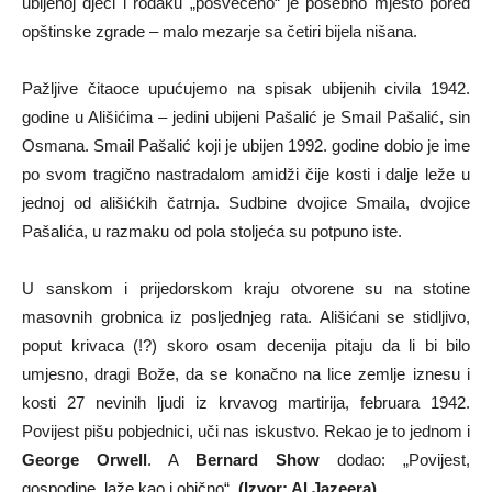
ubijenoj djeci i rođaku „posvećeno“ je posebno mjesto pored
opštinske zgrade – malo mezarje sa četiri bijela nišana.
Pažljive čitaoce upućujemo na spisak ubijenih civila 1942.
godine u Ališićima – jedini ubijeni Pašalić je Smail Pašalić, sin
Osmana. Smail Pašalić koji je ubijen 1992. godine dobio je ime
po svom tragično nastradalom amidži čije kosti i dalje leže u
jednoj od ališićkih čatrnja. Sudbine dvojice Smaila, dvojice
Pašalića, u razmaku od pola stoljeća su potpuno iste.
U sanskom i prijedorskom kraju otvorene su na stotine
masovnih grobnica iz posljednjeg rata. Ališićani se stidljivo,
poput krivaca (!?) skoro osam decenija pitaju da li bi bilo
umjesno, dragi Bože, da se konačno na lice zemlje iznesu i
kosti 27 nevinih ljudi iz krvavog martirija, februara 1942.
Povijest pišu pobjednici, uči nas iskustvo. Rekao je to jednom i
George Orwell
. A
Bernard Show
dodao: „Povijest,
gospodine, laže kao i obično“.
(Izvor: Al Jazeera)