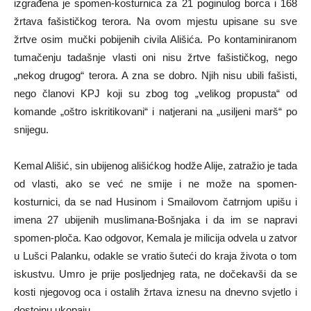
izgrađena je spomen-kosturnica za 21 poginulog borca i 168
žrtava fašističkog terora. Na ovom mjestu upisane su sve
žrtve osim mučki pobijenih civila Ališića. Po kontaminiranom
tumačenju tadašnje vlasti oni nisu žrtve fašističkog, nego
„nekog drugog“ terora. A zna se dobro. Njih nisu ubili fašisti,
nego članovi KPJ koji su zbog tog „velikog propusta“ od
komande „oštro iskritikovani“ i natjerani na „usiljeni marš“ po
snijegu.
Kemal Ališić, sin ubijenog ališićkog hodže Alije, zatražio je tada
od vlasti, ako se već ne smije i ne može na spomen-
kosturnici, da se nad Husinom i Smailovom čatrnjom upišu i
imena 27 ubijenih muslimana-Bošnjaka i da im se napravi
spomen-ploča. Kao odgovor, Kemala je milicija odvela u zatvor
u Lušci Palanku, odakle se vratio šuteći do kraja života o tom
iskustvu. Umro je prije posljednjeg rata, ne dočekavši da se
kosti njegovog oca i ostalih žrtava iznesu na dnevno svjetlo i
dostojnu ukopaju.