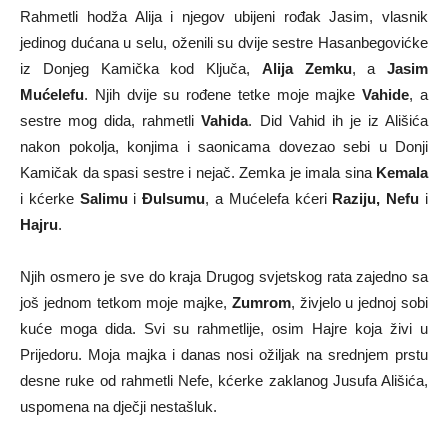
Rahmetli hodža Alija i njegov ubijeni rođak Jasim, vlasnik
jedinog dućana u selu, oženili su dvije sestre Hasanbegovićke
iz Donjeg Kamička kod Ključa,
Alija Zemku
, a
Jasim
Mućelefu
. Njih dvije su rođene tetke moje majke
Vahide
, a
sestre mog dida, rahmetli
Vahida
. Did Vahid ih je iz Ališića
nakon pokolja, konjima i saonicama dovezao sebi u Donji
Kamičak da spasi sestre i nejač. Zemka je imala sina
Kemala
i kćerke
Salimu
i
Đulsumu
, a Mućelefa kćeri
Raziju, Nefu
i
Hajru
.
Njih osmero je sve do kraja Drugog svjetskog rata zajedno sa
još jednom tetkom moje majke,
Zumrom
, živjelo u jednoj sobi
kuće moga dida. Svi su rahmetlije, osim Hajre koja živi u
Prijedoru. Moja majka i danas nosi ožiljak na srednjem prstu
desne ruke od rahmetli Nefe, kćerke zaklanog Jusufa Ališića,
uspomena na dječji nestašluk.