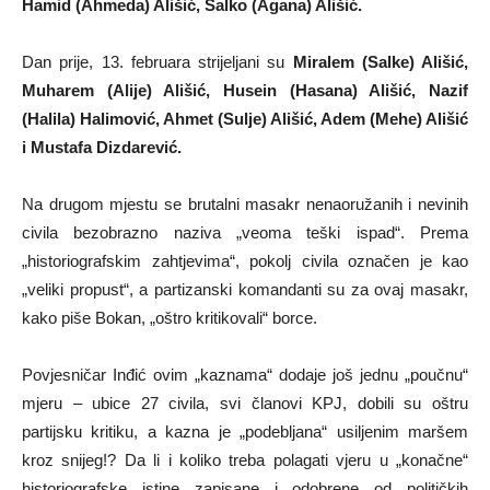
Hamid (Ahmeda) Ališić, Salko (Agana) Ališić.
Dan prije, 13. februara strijeljani su
Miralem (Salke) Ališić,
Muharem (Alije) Ališić, Husein (Hasana) Ališić, Nazif
(Halila) Halimović, Ahmet (Sulje) Ališić, Adem (Mehe) Ališić
i Mustafa Dizdarević.
Na drugom mjestu se brutalni masakr nenaoružanih i nevinih
civila bezobrazno naziva „veoma teški ispad“. Prema
„historiografskim zahtjevima“, pokolj civila označen je kao
„veliki propust“, a partizanski komandanti su za ovaj masakr,
kako piše Bokan, „oštro kritikovali“ borce.
Povjesničar Inđić ovim „kaznama“ dodaje još jednu „poučnu“
mjeru – ubice 27 civila, svi članovi KPJ, dobili su oštru
partijsku kritiku, a kazna je „podebljana“ usiljenim maršem
kroz snijeg!? Da li i koliko treba polagati vjeru u „konačne“
historiografske istine zapisane i odobrene od političkih