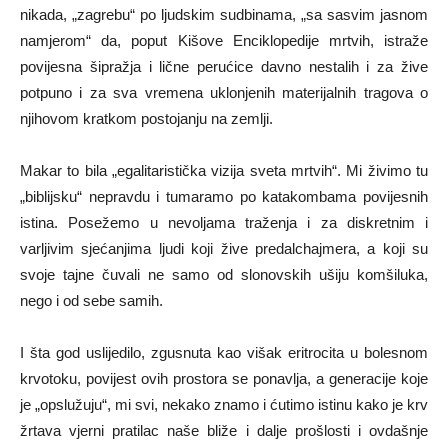
nikada, „zagrebu“ po ljudskim sudbinama, „sa sasvim jasnom
namjerom“ da, poput Kišove Enciklopedije mrtvih, istraže
povijesna šipražja i lične perućice davno nestalih i za žive
potpuno i za sva vremena uklonjenih materijalnih tragova o
njihovom kratkom postojanju na zemlji.
Makar to bila „egalitaristička vizija sveta mrtvih“. Mi živimo tu
„biblijsku“ nepravdu i tumaramo po katakombama povijesnih
istina. Posežemo u nevoljama traženja i za diskretnim i
varljivim sjećanjima ljudi koji žive predalchajmera, a koji su
svoje tajne čuvali ne samo od slonovskih ušiju komšiluka,
nego i od sebe samih.
I šta god uslijedilo, zgusnuta kao višak eritrocita u bolesnom
krvotoku, povijest ovih prostora se ponavlja, a generacije koje
je „opslužuju“, mi svi, nekako znamo i ćutimo istinu kako je krv
žrtava vjerni pratilac naše bliže i dalje prošlosti i ovdašnje