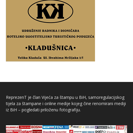
ReprezenT je član Vijeća za štampu u BiH, samoregulacijskog
tijela za štampane i online medije kojeg čine renomirani mediji
iz BiH – pogledati priloženu fotografiju.