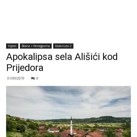
Vijesti
Bosna i Hercegovina
Istaknuto 2
Apokalipsa sela Ališići kod
Prijedora
01/09/2019
0