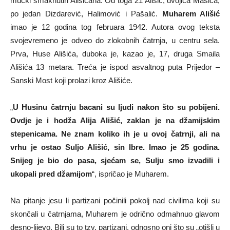
mučki smaknutih Ališićana. Od toga 21 Ališić, dvojica Mašića,
po jedan Dizdarević, Halimović i Pašalić.
Muharem Ališić
imao je 12 godina tog februara 1942. Autora ovog teksta
svojevremeno je odveo do zlokobnih čatrnja, u centru sela.
Prva, Huse Ališića, duboka je, kazao je, 17, druga Smaila
Ališića 13 metara. Treća je ispod asvaltnog puta Prijedor –
Sanski Most koji prolazi kroz Ališiće.
„
U Husinu čatrnju bacani su ljudi nakon što su pobijeni.
Ovdje je i hodža Alija Ališić, zaklan je na džamijskim
stepenicama. Ne znam koliko ih je u ovoj čatrnji, ali na
vrhu je ostao Suljo Ališić, sin Ibre. Imao je 25 godina.
Snijeg je bio do pasa, sjećam se, Sulju smo izvadili i
ukopali pred džamijom
“, ispričao je Muharem.
Na pitanje jesu li partizani počinili pokolj nad civilima koji su
skončali u čatrnjama, Muharem je odrično odmahnuo glavom
desno-lijevo. Bili su to tzv. partizani, odnosno oni što su „otišli u