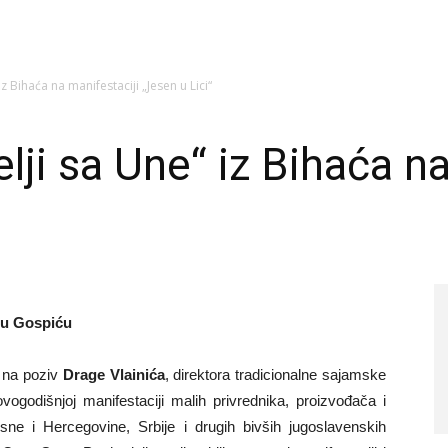
z Bihaća na manifestaciji „Jesen u Lici“
lji sa Une“ iz Bihaća n
 u Gospiću
, na poziv
Drage Vlainića
, direktora tradicionalne sajamske
vogodišnjoj manifestaciji malih privrednika, proizvođača i
ne i Hercegovine, Srbije i drugih bivših jugoslavenskih