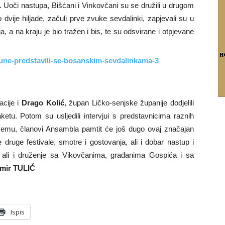
ća. Uoči nastupa, Bišćani i Vinkovčani su se družili u drugom
 dvije hiljade, začuli prve zvuke sevdalinki, zapjevali su u
 a na kraju je bio tražen i bis, te su odsvirane i otpjevane
acije i
Drago Kolić
, župan Ličko-senjske županije dodjelili
ketu. Potom su usljedili intervjui s predstavnicima raznih
svemu, članovi Ansambla pamtit će još dugo ovaj značajan
druge festivale, smotre i gostovanja, ali i dobar nastup i
ali i druženje sa Vikovčanima, građanima Gospića i sa
mir TULIĆ
Ispis