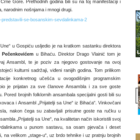
 Crne Gore. Prethodnih godina bili su na toj manifestaciji i
a, narodnim nošnjama i mnogi drugi.
 Une“ u Gospiću usljedio je na kratkom sastanku direktora
m Pečenkovićem
u Bihaću. Direktor Drago Vlainić tom je
vaj Ansambl, te je poziv za njegovo gostovanje na ovoj
tojeći kulturni sadržaji, viđeni ranijih godina. Tom prilikom
ntacije konkretnog učešća u ovogodišnjim programskim
bio je prijatan za sve članove Ansambla i za sve goste
. Pored brojnih folklornih ansambala specijalni gosti bili su
nkovaca i Ansambl „Prijatelji sa Une“ iz Bihaća“. Vinkovčani
osla, nakon čega su zabavljali prisutne goste na ručku u
mbla „Prijatelji sa Une“, na kvalitetan način iskoristili svoj
evdalinkama u punom sastavu, sa osam pjevača i deset
ati, na velikom „stage-u“, uz brdo tehnike i uz pratnju brojnih