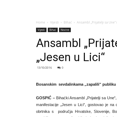
Home
Vijesti
Bihać
Ansambl „Prijatelji sa Une“ i
Vijesti
Bihać
Novine
Ansambl „Prijate
„Jesen u Lici“
13/10/2016
0
Bosanskim sevdalinkama „zapalili“ publiku
GOSPIĆ –
Bihaćki Ansambl „Prijatelji sa Une“
manifestacije „Jesen u Lici“, gostovao je na o
obrtnika s područja Hrvatske, Slovenije, Bos