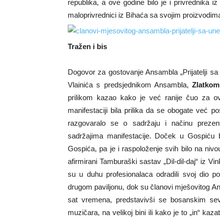
republika, a ove godine bilo je i privrednika iz
maloprivrednici iz Bihaća sa svojim proizvodim
Tražen i bis
Dogovor za gostovanje Ansambla „Prijatelji sa
Vlainića s predsjednikom Ansambla,
Zlatko
prilikom kazao kako je već ranije čuo za o
manifestaciji bila prilika da se obogate već pos
razgovaralo se o sadržaju i načinu preze
sadržajima manifestacije. Doček u Gospiću 
Gospića, pa je i raspoloženje svih bilo na nivou
afirmirani Tamburaški sastav „Dil-dil-daj“ iz Vi
su u duhu profesionalaca odradili svoj dio p
drugom paviljonu, dok su članovi mješovitog Ansa
sat vremena, predstavivši se bosanskim s
muzičara, na velikoj bini ili kako je to „in“ kaz