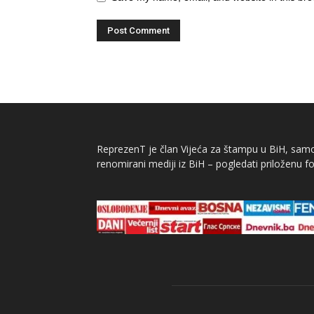
ReprezenT je član Vijeća za štampu u BiH, samor
renomirani mediji iz BiH – pogledati priloženu fo