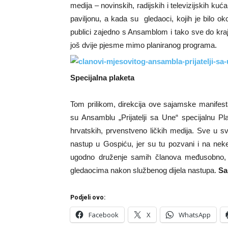
medija – novinskih, radijskih i televizijskih ku
paviljonu, a kada su gledaoci, kojih je bilo oko
publici zajedno s Ansamblom i tako sve do kraja,
još dvije pjesme mimo planiranog programa.
Specijalna plaketa
Tom prilikom, direkcija ove sajamske manifest
su Ansamblu „Prijatelji sa Une“ specijalnu Pla
hrvatskih, prvenstveno ličkih medija. Sve u 
nastup u Gospiću, jer su tu pozvani i na neke 
ugodno druženje samih članova međusobno, 
gledaocima nakon službenog dijela nastupa.
Sa
Podjeli ovo:
Facebook
X
WhatsApp