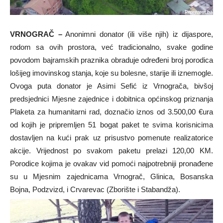
VRNOGRAČ –
Anonimni donator (ili više njih) iz dijaspore,
rodom sa ovih prostora, već tradicionalno, svake godine
povodom bajramskih praznika obraduje određeni broj porodica
lošijeg imovinskog stanja, koje su bolesne, starije ili iznemogle.
Ovoga puta donator je Asimi Sefić iz Vrnograča, bivšoj
predsjednici Mjesne zajednice i dobitnica općinskog priznanja
Plaketa za humanitarni rad, doznačio iznos od 3.500,00 €ura
od kojih je pripremljen 51 bogat paket te svima korisnicima
dostavljen na kući prak uz prisustvo pomenute realizatorice
akcije. Vrijednost po svakom paketu prelazi 120,00 KM.
Porodice kojima je ovakav vid pomoći najpotrebniji pronađene
su u Mjesnim zajednicama Vrnograč, Glinica, Bosanska
Bojna, Podzvizd, i Crvarevac (Zborište i Stabandža).