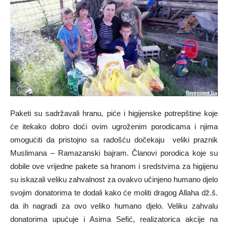
Paketi su sadržavali hranu, piće i higijenske potrepštine koje
će itekako dobro doći ovim ugroženim porodicama i njima
omogućiti da pristojno sa radošću dočekaju veliki praznik
Muslimana – Ramazanski bajram. Članovi porodica koje su
dobile ove vrijedne pakete sa hranom i sredstvima za higijenu
su iskazali veliku zahvalnost za ovakvo učinjeno humano djelo
svojim donatorima te dodali kako će moliti dragog Allaha dž.š.
da ih nagradi za ovo veliko humano djelo. Veliku zahvalu
donatorima upućuje i Asima Sefić, realizatorica akcije na