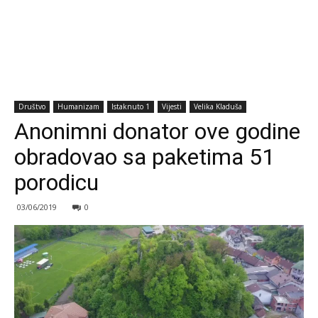
Društvo
Humanizam
Istaknuto 1
Vijesti
Velika Kladuša
Anonimni donator ove godine
obradovao sa paketima 51
porodicu
03/06/2019
0