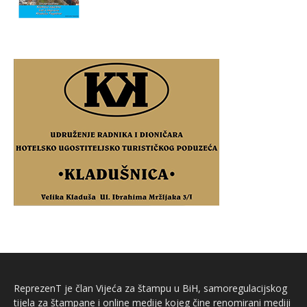
ReprezenT je član Vijeća za štampu u BiH, samoregulacijskog
tijela za štampane i online medije kojeg čine renomirani mediji