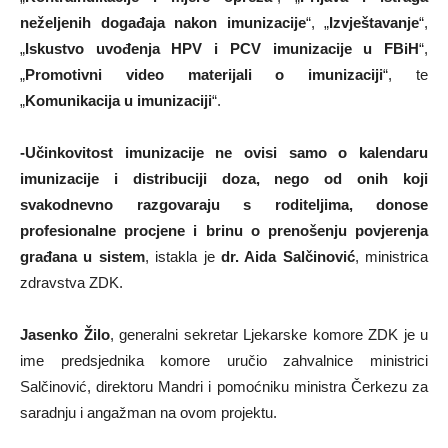
neželjenih događaja nakon imunizacije
“, „
Izvještavanje
“,
„
Iskustvo uvođenja HPV i PCV imunizacije u FBiH
“,
„
Promotivni video materijali o imunizaciji
“, te
„
Komunikacija u imunizaciji
“.
-Učinkovitost imunizacije ne ovisi samo o kalendaru
imunizacije i distribuciji doza, nego od onih koji
svakodnevno razgovaraju s roditeljima, donose
profesionalne procjene i brinu o prenošenju povjerenja
građana u sistem
, istakla je
dr. Aida Salčinović
, ministrica
zdravstva ZDK.
Jasenko Žilo
, generalni sekretar Ljekarske komore ZDK je u
ime predsjednika komore uručio zahvalnice ministrici
Salčinović, direktoru Mandri i pomoćniku ministra Čerkezu za
saradnju i angažman na ovom projektu.