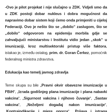
-Ovo je pilot projekat i nije slučajno u ZDK. Vidjeli smo da
u ZDK postoji dobar nukleus i dobra mogućnost da
napravimo dobar sistem koji ćemo onda primjeniti u cijeloj
Federaciji. Ovo je nešto što se „dobilo“ zaslugom, što se
„dobilo“ odgovorom na epidemiju morbila gdje se
zahvaljujući ministarstvu i Institutu vidio jedan „skok“ u
imunizaciji, kroz multisektorski pristup više faktora
,
istakao je, između ostalog,
prim. dr. Goran Čerkez
, pomoćnik
federalnog ministra zdravstva.
Edukacija kao temelj javnog zdravlja
Teme skupa su bile „
Pravni okvir obavezne imunizacije u
FBiH
“, „
Izrada godišnjeg plana imunizacije i plana nabavki
vakcina
“, „
Sigurnost vakcina i njihovo čuvanje
“, „
Sastav
vakcina
“, „
Neželjeni događaj nakon imunizacije
“,
„
Kontraindikacije i mjere opreza
“, „
Prijava i istraga