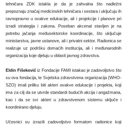
tehničara ZDK istakla je da je zahvalna što nadležni
prepoznaju značaj medicinskih tehničara i sestara i uključuju ih
ravnopravno u ovakve edukacije, ali i projekcije i planove pri
izradi strategija i zakona. Poseban akcenat stavljen je na
potrebu jačanja međusektorske koordinacije, što uključuje
ministarstva, javne ustanove, ali i privatni sektor. Radionica se
realizuje uz podršku domaćih institucija, ali i međunarodnih
organizacija koje djeluju u oblasti javnog zdravstva.
Eldin Fišeković
iz Fondacije FAMI istakao je zadovoljstvo što
su ova fondacija, te Svjetska zdravstvena organizacija (WHO-
SZO) imali priliku biti akteri ovakve edukacije i projekta, koji
ima za cilj da se utvrde standardi budućih akcija i angažmana,
kao i da se svi akteri u zdravstvenom sistemu uključe i
koordinirano djeluju.
Učesnici su izrazili zadovoljstvo formatom radionice koji