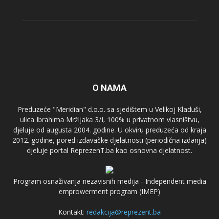
O NAMA
Preduzeće "Meridian" d.o.o. sa sjedištem u Velikoj Kladuši,
ulica Ibrahima Mržljaka 3/I, 100% u privatnom vlasništvu,
djeluje od augusta 2004. godine. U okviru preduzeća od kraja
2012. godine, pored izdavačke djelatnosti (periodična izdanja)
djeluje portal ReprezenT.ba kao osnovna djelatnost.
Program osnaživanja nezavisnih medija - Independent media
emprowerment program (IMEP)
Kontakt:
redakcija@reprezent.ba