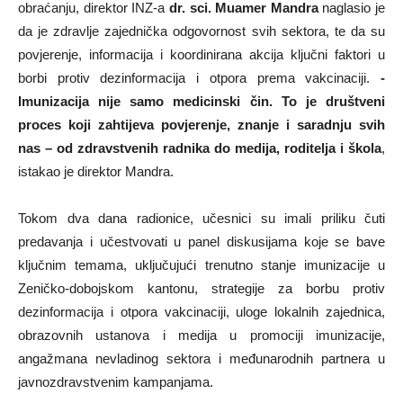
obraćanju, direktor INZ-a
dr. sci. Muamer Mandra
naglasio je
da je zdravlje zajednička odgovornost svih sektora, te da su
povjerenje, informacija i koordinirana akcija ključni faktori u
borbi protiv dezinformacija i otpora prema vakcinaciji.
-
Imunizacija nije samo medicinski čin. To je društveni
proces koji zahtijeva povjerenje, znanje i saradnju svih
nas – od zdravstvenih radnika do medija, roditelja i škola
,
istakao je direktor Mandra.
Tokom dva dana radionice, učesnici su imali priliku čuti
predavanja i učestvovati u panel diskusijama koje se bave
ključnim temama, uključujući trenutno stanje imunizacije u
Zeničko-dobojskom kantonu, strategije za borbu protiv
dezinformacija i otpora vakcinaciji, uloge lokalnih zajednica,
obrazovnih ustanova i medija u promociji imunizacije,
angažmana nevladinog sektora i međunarodnih partnera u
javnozdravstvenim kampanjama.