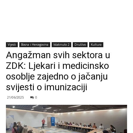
Vijesti
Bosna i Hercegovina
Istaknuto 2
Društvo
Kultura
Angažman svih sektora u
ZDK: Ljekari i medicinsko
osoblje zajedno o jačanju
svijesti o imunizaciji
21/06/2025
0