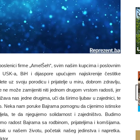
 uposlenici firme „AmelŠeh“, svim našim kupcima i poslovnim
 USK-a, BiH i dijaspore upućujem najiskrenije čestitke
e uz svoju porodicu i prijatelje u miru, dobrom zdravlju,
e ne može zamijeniti niti jednom drugom vrstom radosti, jer
ližava nas jedne drugima, uči da širimo ljubav u zajednici, te
o. Neka nam poruke Bajrama pomognu da cijenimo istinske
djela, te da njegujemo solidarnost i zajedništvo. Budimo
elimo radost Bajrama sa rodbinom, prijateljima i komšijama.
k u našem životu, početak našeg jedinstva i napretka.
ektor