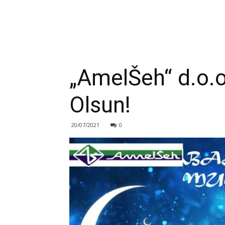
„AmelŠeh“ d.o.o
Olsun!
20/07/2021
0