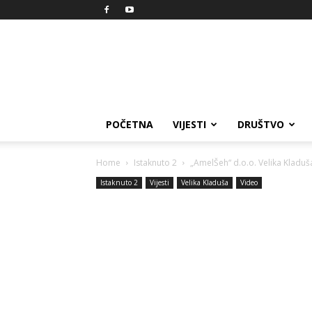
Reprezent
POČETNA
VIJESTI
DRUŠTVO
Home
Istaknuto 2
„AmelŠeh“ d.o.o. Velika Kladuš
Istaknuto 2
Vijesti
Velika Kladuša
Video