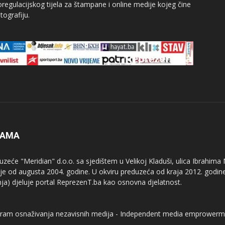
egulacijskog tijela za štampane i online medije kojeg čine
tografiju.
NAMA
uzeće "Meridian" d.o.o. sa sjedištem u Velikoj Kladuši, ulica Ibrahima
uje od augusta 2004. godine. U okviru preduzeća od kraja 2012. godine
nja) djeluje portal ReprezenT.ba kao osnovna djelatnost.
ram osnaživanja nezavisnih medija - Independent media emprowerm