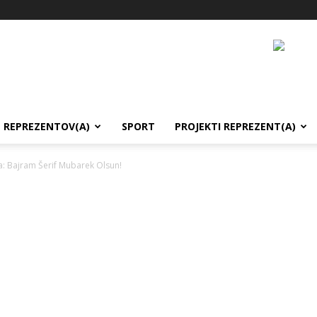
REPREZENTOV(A)
SPORT
PROJEKTI REPREZENT(A)
a: Bajram Šerif Mubarek Olsun!