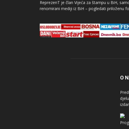
ReprezenT je član Vijeća za štampu u BiH, samor
renomirani mediji iz BiH – pogledati priloženu fo
O 
Pred
djel
izda
Prog