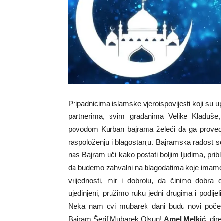
Pripadnicima islamske vjeroispovijesti koji su
partnerima, svim građanima Velike Kladuše,
povodom Kurban bajrama želeći da ga provedet
raspoloženju i blagostanju. Bajramska radost s
nas Bajram uči kako postati boljim ljudima, prib
da budemo zahvalni na blagodatima koje imam
vrijednosti, mir i dobrotu, da činimo dobra 
ujedinjeni, pružimo ruku jedni drugima i podij
Neka nam ovi mubarek dani budu novi početa
Bajram Šerif Mubarek Olsun!
Amel Melkić
, dir