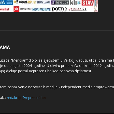
NAMA
uzeće "Meridian" d.o.o. sa sjedištem u Velikoj Kladuši, ulica Ibrahima
uje od augusta 2004. godine. U okviru preduzeća od kraja 2012. godine
nja) djeluje portal ReprezenT.ba kao osnovna djelatnost.
ram osnaživanja nezavisnih medija - Independent media emprowerm
akt:
redakcija@reprezent.ba