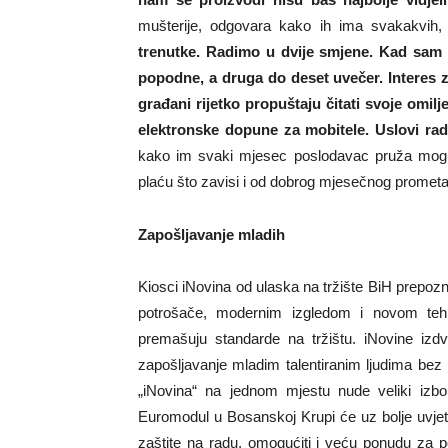
mušterije, odgovara kako ih ima svakakvih,
trenutke. Radimo u dvije smjene. Kad sam
popodne, a druga do deset uvečer. Interes z
građani rijetko propuštaju čitati svoje omil
elektronske dopune za mobitele. Uslovi ra
kako im svaki mjesec poslodavac pruža moguć
plaću što zavisi i od dobrog mjesečnog prometa
Zapošljavanje mladih
Kiosci iNovina od ulaska na tržište BiH prepoz
potrošače, modernim izgledom i novom tehno
premašuju standarde na tržištu. iNovine iz
zapošljavanje mladim talentiranim ljudima bez 
„iNovina“ na jednom mjestu nude veliki izbor
Euromodul u Bosanskoj Krupi će uz bolje uvjet
zaštite na radu, omogućiti i veću ponudu za 