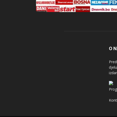
O 
Pred
djel
izda
Prog
Kont