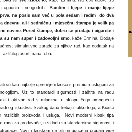
 i ugodnih i neugodnih.
-Pamtim i lijepe i manje lijepe
 prva, na poslu sam već u pola sedam i radim do dva
a dnevnu, ali i sedmičnu i mjesečnu štampu je velik pa
jene novine. Pored štampe, dobro se prodaju i cigarete i
da su nam super i zadovoljni smo,
kaže Ermina. Dodaje
nost stimulativne zarade za njihov rad, kao dodatak na
 različitog asortimana roba.
nati su kao najbolje opremljeni kiosci s premium uslugom za
logijom. Uz to standardi sigurnosti i zaštite na radu
dvaja i aktivan rad s mladima, u sklopu čega omogućuju
radnog iskustva. Svakog dana trebaju toliko toga, a Kiosci
 različitih proizvoda i usluga. Novi moderni kiosk tipa
e rada za prodavače, u skladu sa standardima sigurnosti i
potrošače. Novim kioskom će biti omogućena prodaja više