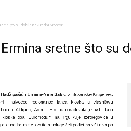
sretne što su dobile novi radni prostor
 Ermina sretne što su d
 Hadžipašić
i
Ermina-Nina Šabić
iz Bosanske Krupe već
H“, najvećeg regionalnog lanca kioska u vlasništvu
obacco. Aldijanu, Amru i Erminu obradovala je ovih dana
kioska tipa „Euromodul“, na Trgu Alije Izetbegovića u
 ciklusa kojim se kvaliteta usluge želi podići na viši nivo po