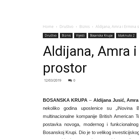
Home
Društvo
Biznis
Aldijana, Amra i Ermina 
Društvo
Biznis
Vijesti
Bosanska Krupa
Istaknuto 2
Aldijana, Amra i
prostor
12/03/2019
0
BOSANSKA KRUPA
–
Aldijana Jusić, Amra
nekoliko godina uposlenice su „iNovina B
multinacionalne kompanije British American T
postavka novoga, modernog i funkcionalnog 
Bosanskoj Krupi. Dio je to velikog investicijskog