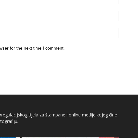
wser for the next time I comment.
egulacijskog tijela za štampane i online medije kojeg čine
tografiju.