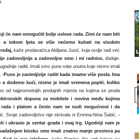
.
ji će nam omogućiti bolje uslove rada. Zimi će nam biti
anje a tokom ljeta se više nećemo kuhati na visokim
ređaj,
kaže prodavačica Aldijana Jusić, koja ovdje radi već
ije zadovoljnije a zadovoljne smo i mi radnice,
dodaje.
ugodnije raditi. Imali smo puno robe unutra koje nismo imali
a.
-Puno je zanimljivije raditi kada imamo više posla. Ima
a dođemo kući, nismo je imali vremena popiti, koliko
o od najprometnijih prodajnih mjesta na kojima se proda
lektronskih dopuna za mobitele i novina među kojima
 rada i platom a često nam se nudi mogućnost i da
ć. Svoje zadovoljstvo nije skrivala ni Ermina-Nina Šabić.
-
eti i ukrasio je centar grada i ovaj trg. Ugodniji nam je
dosadašnjem kiosku smo imali znatno manje prostora pa
. Sad je sve izloženo,
kaže Ermina. Na upit kakve su