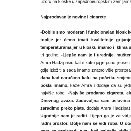
uzoru na kioske u zapadnoeuropskim zemljama
Najprodavanije novine i cigarete
-Dobile smo moderan i funkcionalan kiosk ko
toplije jer ćemo imati kvalitetnije grij
temperaturama jer u kiosku imamo i klima u
tri godine.
-Ljepše nam je i urednije, mušter
Amra Hadžipašić kaže kako joj je puno ljepše i 
gdje izložiti a sada imamo znatno više prostor
dana kad naručimo kafu na početku smjene 
posla imamo,
kaže Amra i dodaje da su jedn
najviše robe.
-Najviše prodamo cigareta, e
Dnevnog avaza. Zadovoljna sam uslovima
zaradimo preko plate
, dodaje Amra Hadžipaši
Ugodnije nam je raditi. Lijepo ga je za vidj
radni prostor. Bolje nam se vidi roba. U 
nam se proizvodi nisu baš najbolje vidjeli