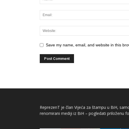
Save my name, email, and website in this bro
ReprezenT je član Vijeća za štampu u BiH, samor
renomirani mediji iz BiH – pogledati priloženu fo