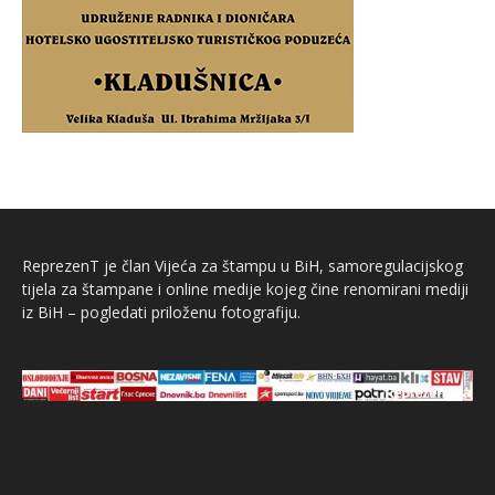
ReprezenT je član Vijeća za štampu u BiH, samoregulacijskog
tijela za štampane i online medije kojeg čine renomirani mediji
iz BiH – pogledati priloženu fotografiju.