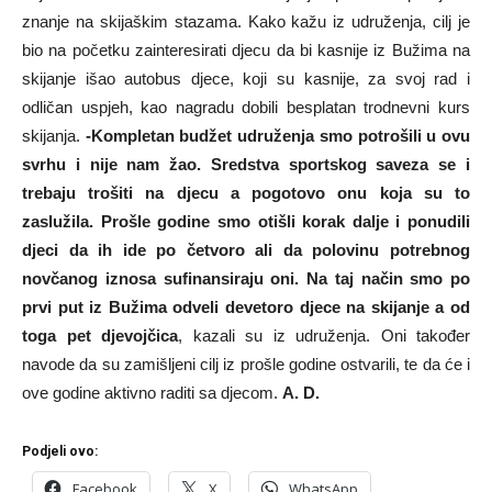
znanje na skijaškim stazama. Kako kažu iz udruženja, cilj je
bio na početku zainteresirati djecu da bi kasnije iz Bužima na
skijanje išao autobus djece, koji su kasnije, za svoj rad i
odličan uspjeh, kao nagradu dobili besplatan trodnevni kurs
skijanja.
-Kompletan budžet udruženja smo potrošili u ovu
svrhu i nije nam žao. Sredstva sportskog saveza se i
trebaju trošiti na djecu a pogotovo onu koja su to
zaslužila. Prošle godine smo otišli korak dalje i ponudili
djeci da ih ide po četvoro ali da polovinu potrebnog
novčanog iznosa sufinansiraju oni. Na taj način smo po
prvi put iz Bužima odveli devetoro djece na skijanje a od
toga pet djevojčica
, kazali su iz udruženja. Oni također
navode da su zamišljeni cilj iz prošle godine ostvarili, te da će i
ove godine aktivno raditi sa djecom.
A. D.
Podjeli ovo:
Facebook
X
WhatsApp