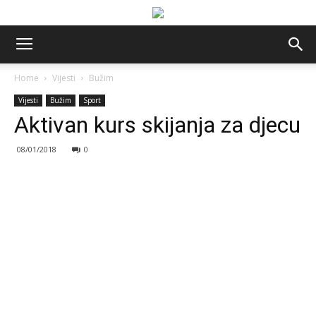
Home
Vijesti
Bužim
Vijesti
Bužim
Sport
Aktivan kurs skijanja za djecu
08/01/2018
0