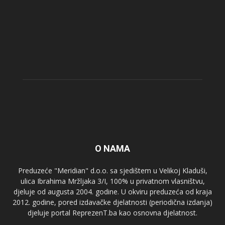
O NAMA
Preduzeće "Meridian" d.o.o. sa sjedištem u Velikoj Kladuši,
ulica Ibrahima Mržljaka 3/I, 100% u privatnom vlasništvu,
djeluje od augusta 2004. godine. U okviru preduzeća od kraja
2012. godine, pored izdavačke djelatnosti (periodična izdanja)
djeluje portal ReprezenT.ba kao osnovna djelatnost.