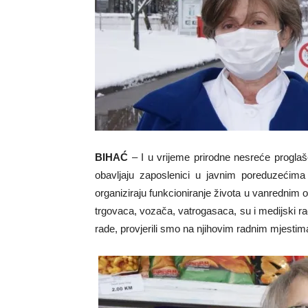
BIHAĆ
– I u vrijeme prirodne nesreće progla
obavljaju zaposlenici u javnim poreduzećim
organiziraju funkcioniranje života u vanrednim o
trgovaca, vozača, vatrogasaca, su i medijski radn
rade, provjerili smo na njihovim radnim mjestim