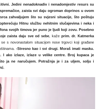
ozitivni. Jedini nenadoknadiv i nenadomjestiv resurs su
i i spremačice, zaista svi daju ogroman doprinos u ovom
rca zahvaljujem što su svjesni situacije, što poštuju
 opterećuju Hitnu službu nehitnim slučajevima i neka i
lefona svojih timova jer puno je ljudi koji zovu. Posebno
 koje zaista daju sve od sebe
, kaže
prim. dr. Katmerka
o se s novonastalom situacijom nose trgovci koji građane
epštinama.
-Stresno kao i svi drugi. Moraš imati masku.
. I ako izlaze, izlaze u velike centre. Broj kupaca je
to ja ne naručujem. Potražnja je i za uljem, solju i
ić
.