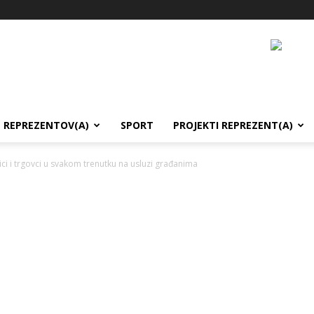
REPREZENTOV(A)
SPORT
PROJEKTI REPREZENT(A)
ici i trgovci u svakom trenutku na usluzi građanima