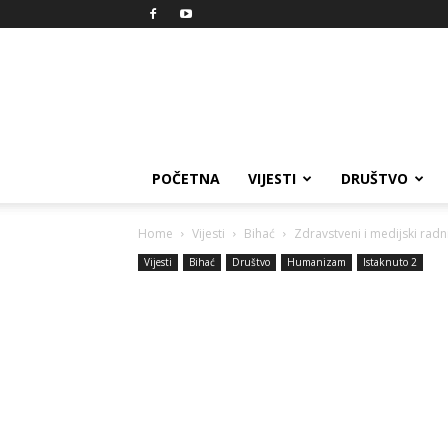
Reprezent
POČETNA
VIJESTI
DRUŠTVO
Home
Vijesti
Bihać
Zdravstveni i medijski radn
Vijesti
Bihać
Društvo
Humanizam
Istaknuto 2