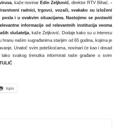
virusa
, kaže novinar
Edin Zeljković
, direktor RTV Bihać.
-
ravstveni radnici, trgovci, vozači, svakako su izloženi
 posla i u ovakvim situacijama. Nastojimo se postaviti
levantne informacije od relevantnih institucija veoma
ših slušatelja
, kaže Zeljković. Dodaje kako su u interesu
aju hranu našim sugrađanima starijim od 65 godina, kojima je
šavanje. Unatoč svim poteškoćama, novinari će kao i dosad
i tako svakog trenutka informirati naše građane o svim
 TULIĆ
Ispis