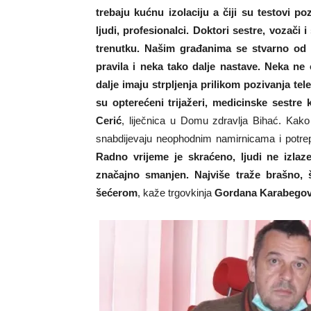
trebaju kućnu izolaciju a čiji su testovi p
ljudi, profesionalci. Doktori sestre, vozač
trenutku. Našim građanima se stvarno od s
pravila i neka tako dalje nastave. Neka ne
dalje imaju strpljenja prilikom pozivanja te
su opterećeni trijažeri, medicinske sestre
Cerić
, liječnica u Domu zdravlja Bihać. Kak
snabdijevaju neophodnim namirnicama i potr
Radno vrijeme je skraćeno, ljudi ne izlaze
značajno smanjen. Najviše traže brašno, š
šećerom
, kaže trgovkinja
Gordana Karabegov