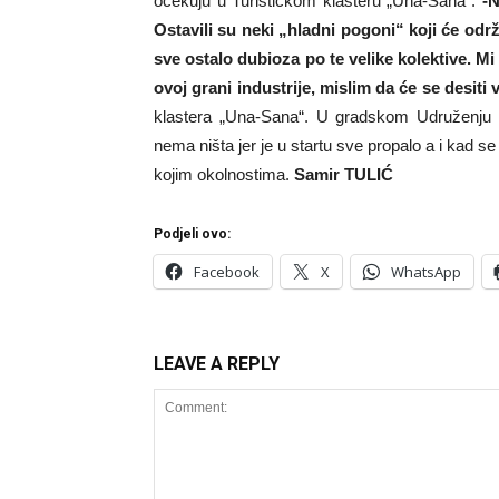
očekuju u Turističkom klasteru „Una-Sana“.
-N
Ostavili su neki „hladni pogoni“ koji će održ
sve ostalo dubioza po te velike kolektive. M
ovoj grani industrije, mislim da će se desiti v
klastera „Una-Sana“. U gradskom Udruženju u
nema ništa jer je u startu sve propalo a i kad se u
kojim okolnostima.
Samir
TULIĆ
Podjeli ovo:
Facebook
X
WhatsApp
LEAVE A REPLY