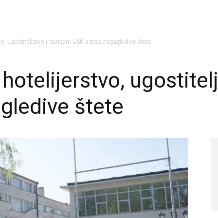
, ugostiteljstvo i turizam USK-a trpe nesagledive štete
otelijerstvo, ugostitel
gledive štete