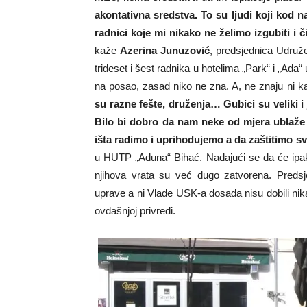
akontativna sredstva. To su ljudi koji kod 
radnici koje mi nikako ne želimo izgubiti i 
kaže
Azerina Junuzović
, predsjednica Udruže
trideset i šest radnika u hotelima „Park“ i „Ada“
na posao, zasad niko ne zna. A, ne znaju ni 
su razne fešte, druženja… Gubici su veliki i 
Bilo bi dobro da nam neke od mjera ublaže 
išta radimo i uprihodujemo a da zaštitimo sv
u HUTP „Aduna“ Bihać. Nadajući se da će ipak r
njihova vrata su već dugo zatvorena. Predsj
uprave a ni Vlade USK-a dosada nisu dobili nika
ovdašnjoj privredi.