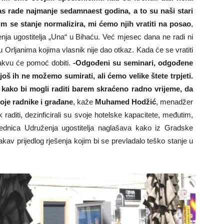
nas rade najmanje sedamnaest godina, a to su naši stari
čim se stanje normalizira, mi ćemo njih vratiti na posao
,
nja ugostitelja „Una“ u Bihaću. Već mjesec dana ne radi ni
 u Orljanima kojima vlasnik nije dao otkaz. Kada će se vratiti
kakvu će pomoć dobiti.
-Odgođeni su seminari, odgođene
još ih ne možemo sumirati, ali ćemo velike štete trpjeti.
kako bi mogli raditi barem skraćeno radno vrijeme, da
oje radnike i građane
, kaže
Muhamed Hodžić
, menadžer
aditi, dezinficirali su svoje hotelske kapacitete, međutim,
ednica Udruženja ugostitelja naglašava kako iz Gradske
kav prijedlog rješenja kojim bi se prevladalo teško stanje u