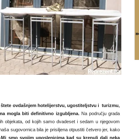
tete ovdašnjem hotelijerstvu, ugostiteljstvu i turizmu,
 mogla biti definitivno izgubljena.
Na području grada
jskih objekata, od kojih samo dvadeset i sedam u njegovom
ša sugovornica bila je prisiljena otpustiti četvero jer, kako
-Mi smo svojim uposlenicima kad su krenuli dali neka