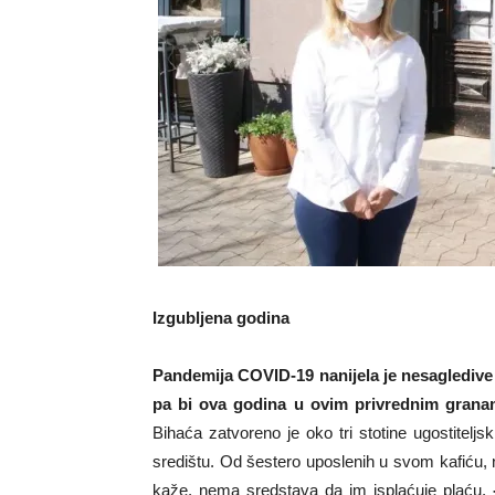
Izgubljena godina
Pandemija COVID-19 nanijela je nesagledive š
pa bi ova godina u ovim privrednim granama
Bihaća zatvoreno je oko tri stotine ugostitel
središtu. Od šestero uposlenih u svom kafiću, na
kaže, nema sredstava da im isplaćuje plaću.