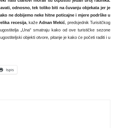
eki naši članovi morali su otpustiti jedan broj radnika.
avati, odnosno, tek toliko biti na čuvanju objekata jer je
i ako ne dobijemo neke hitne poticajne i mjere podrške u
elika recesija
, kaže
Adnan Mekić
, predsjednik Turisitčkog
gostitelja „Una“ smatraju kako od ove turističke sezone
gostiteljski objekti otvore, pitanje je kako će početi raditi i u
Ispis