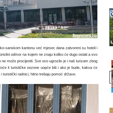
ko-sanskom kantonu već mjesec dana zatvoreni su hoteli i
na prisilni odmor na kojem ne znaju koliko će dugo ostati a svo
 ne može procijeniti. Sve ovo ugrozilo je i naš turizam zbog
oće li turističke sezone uopće biti i ako je bude, kakva će
i i turistički radnici, hitno trebaju pomoć države.