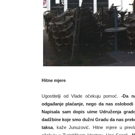
Hitne mjere
Ugostitelji od Vlade očekuju pomoć.
-Da n
odgađanje plaćanje, nego da nas oslobodi
Napisala sam dopis uime Udruženja grado
dadžbine koje smo dužni Gradu da nas prek
taksa
, kaže Junuzović. Hitne mjere u prevl