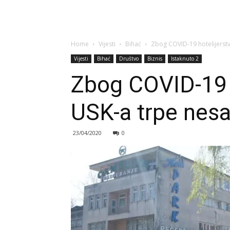
Home
Vijesti
Bihać
Zbog COVID-19 hotelijerstvo
Vijesti
Bihać
Društvo
Biznis
Istaknuto 2
Zbog COVID-19 h
USK-a trpe nesa
23/04/2020
0