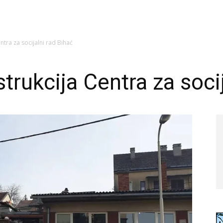
tra za socijalni rad Bihać
rukcija Centra za socij