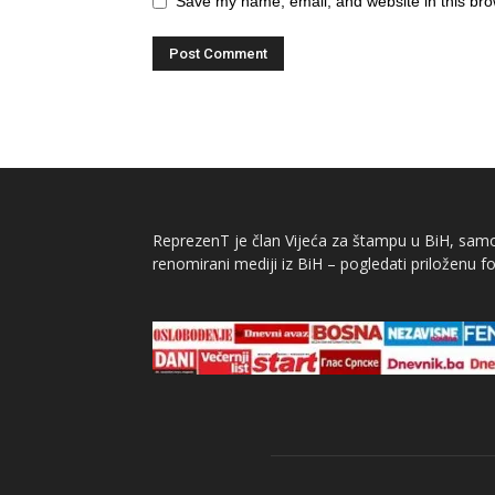
Save my name, email, and website in this bro
ReprezenT je član Vijeća za štampu u BiH, samor
renomirani mediji iz BiH – pogledati priloženu fo