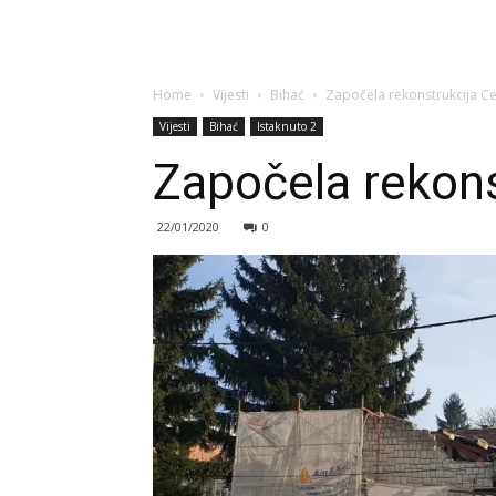
Home
Vijesti
Bihać
Započela rekonstrukcija Cen
Vijesti
Bihać
Istaknuto 2
Započela rekonst
22/01/2020
0