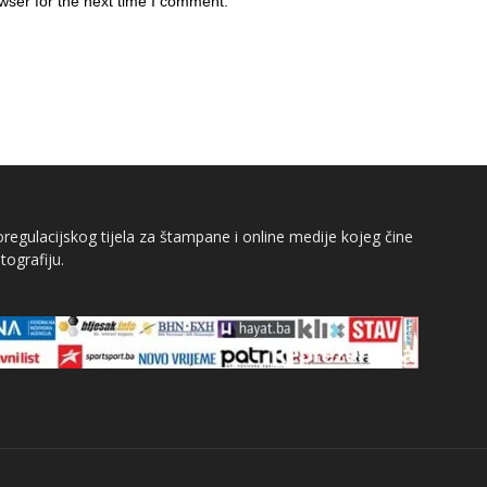
wser for the next time I comment.
egulacijskog tijela za štampane i online medije kojeg čine
tografiju.