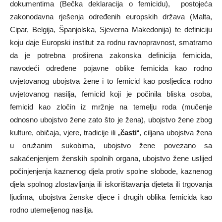
dokumentima (Bečka deklaracija o femicidu), postojeća
zakonodavna rješenja određenih europskih država (Malta,
Cipar, Belgija, Španjolska, Sjeverna Makedonija) te definiciju
koju daje Europski institut za rodnu ravnopravnost, smatramo
da je potrebna proširena zakonska definicija femicida,
navodeći određene pojavne oblike femicida kao rodno
uvjetovanog ubojstva žene i to femicid kao posljedica rodno
uvjetovanog nasilja, femicid koji je počinila bliska osoba,
femicid kao zločin iz mržnje na temelju roda (mučenje
odnosno ubojstvo žene zato što je žena), ubojstvo žene zbog
kulture, običaja, vjere, tradicije ili „
časti
“, ciljana ubojstva žena
u oružanim sukobima, ubojstvo žene povezano sa
sakaćenjenjem ženskih spolnih organa, ubojstvo žene uslijed
počinjenjenja kaznenog djela protiv spolne slobode, kaznenog
djela spolnog zlostavljanja ili iskorištavanja djeteta ili trgovanja
ljudima, ubojstva ženske djece i drugih oblika femicida kao
rodno utemeljenog nasilja.