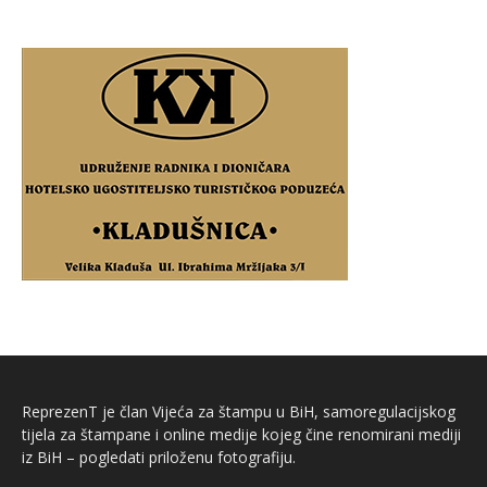
ReprezenT je član Vijeća za štampu u BiH, samoregulacijskog
tijela za štampane i online medije kojeg čine renomirani mediji
iz BiH – pogledati priloženu fotografiju.