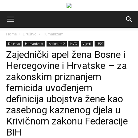
Home
Društvo
Humanizam
Društvo
Humanizam
Istaknuto 2
NVO
Vijesti
USK
Zajednički apel žena Bosne i
Hercegovine i Hrvatske – za
zakonskim priznanjem
femicida uvođenjem
definicija ubojstva žene kao
zasebnog kaznenog djela u
Krivičnom zakonu Federacije
BiH