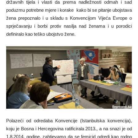
državnih tijela i vlasti da prema nadležnosti odmah i sad
poduzmu potrebne mjere i korake kako bi se pitanje ubojstava
žena prepoznalo i u skladu s Konvencijom Vijeća Evrope o
sprječavanju i borbi protiv nasilja nad ženama i u porodici
definiralo kao teško ubojstvo žene.
Polazeći od odredaba Konvencije (Istanbulska konvencija),
koju je Bosna i Hercegovina ratificirala 2013., a na snazi je od
1.8.2014. godine, zahtjevamo da se femicid odredi kao rodno