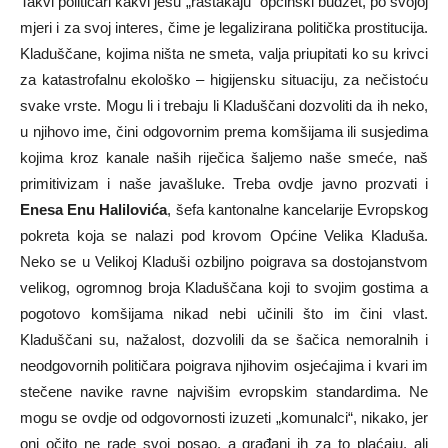
Takvi političari kakvi jesu „rastakaju“ općinski budžet, po svojoj
mjeri i za svoj interes, čime je legalizirana politička prostitucija.
Kladuščane, kojima ništa ne smeta, valja priupitati ko su krivci
za katastrofalnu ekološko – higijensku situaciju, za nečistoću
svake vrste. Mogu li i trebaju li Kladuščani dozvoliti da ih neko,
u njihovo ime, čini odgovornim prema komšijama ili susjedima
kojima kroz kanale naših riječica šaljemo naše smeće, naš
primitivizam i naše javašluke. Treba ovdje javno prozvati i
Enesa Enu Halilovića
, šefa kantonalne kancelarije Evropskog
pokreta koja se nalazi pod krovom Općine Velika Kladuša.
Neko se u Velikoj Kladuši ozbiljno poigrava sa dostojanstvom
velikog, ogromnog broja Kladuščana koji to svojim gostima a
pogotovo komšijama nikad nebi učinili što im čini vlast.
Kladuščani su, nažalost, dozvolili da se šačica nemoralnih i
neodgovornih političara poigrava njihovim osjećajima i kvari im
stečene navike ravne najvišim evropskim standardima. Ne
mogu se ovdje od odgovornosti izuzeti „komunalci“, nikako, jer
oni očito ne rade svoj posao, a građani ih za to plaćaju, ali