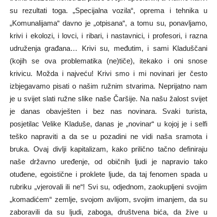
su rezultati toga. „Specijalna vozila“, oprema i tehnika u
„Komunalijama“ davno je „otpisana“, a tomu su, ponavljamo,
krivi i ekolozi, i lovci, i ribari, i nastavnici, i profesori, i razna
udruženja građana… Krivi su, međutim, i sami Kladuščani
(kojih se ova problematika (ne)tiče), itekako i oni snose
krivicu. Možda i najveću! Krivi smo i mi novinari jer često
izbjegavamo pisati o našim ružnim stvarima. Neprijatno nam
je u svijet slati ružne slike naše Čaršije. Na našu žalost svijet
je danas obavješten i bez nas novinara. Svaki turista,
posjetilac Velike Kladuše, danas je „novinar“ u kojoj je i selfi
teško napraviti a da se u pozadini ne vidi naša sramota i
bruka. Ovaj divlji kapitalizam, kako prilično tačno definiraju
naše državno uređenje, od običnih ljudi je napravio tako
otuđene, egoistične i proklete ljude, da taj fenomen spada u
rubriku „vjerovali ili ne“! Svi su, odjednom, zaokupljeni svojim
„komadićem“ zemlje, svojom avlijom, svojim imanjem, da su
zaboravili da su ljudi, zaboga, društvena bića, da žive u