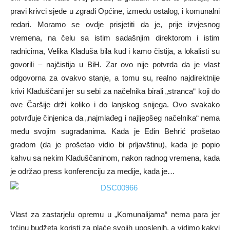
pravi krivci sjede u zgradi Općine, između ostalog, i komunalni
redari. Moramo se ovdje prisjetiti da je, prije izvjesnog
vremena, na čelu sa istim sadašnjim direktorom i istim
radnicima, Velika Kladuša bila kud i kamo čistija, a lokalisti su
govorili – najčistija u BiH. Zar ovo nije potvrda da je vlast
odgovorna za ovakvo stanje, a tomu su, realno najdirektnije
krivi Kladuščani jer su sebi za načelnika birali „stranca“ koji do
ove Čaršije drži koliko i do lanjskog snijega. Ovo svakako
potvrđuje činjenica da „najmlađeg i najljepšeg načelnika“ nema
među svojim sugrađanima. Kada je Edin Behrić prošetao
gradom (da je prošetao vidio bi prljavštinu), kada je popio
kahvu sa nekim Kladuščaninom, nakon radnog vremena, kada
je održao press konferenciju za medije, kada je…
Vlast za zastarjelu opremu u „Komunalijama“ nema para jer
trćinu budžeta koristi za plaće svojih uposlenih, a vidimo kakvi