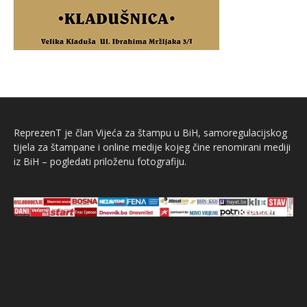
ReprezenT je član Vijeća za štampu u BiH, samoregulacijskog
tijela za štampane i online medije kojeg čine renomirani mediji
iz BiH – pogledati priloženu fotografiju.