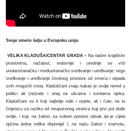
Svoje smeće šalju u Evropsku uniju
VELIKA KLADUŠA/CENTAR GRADA –
Na našim krajiškim
prostorima, nažalost, redovnije i urednije se vrši
unutarstranačko i međustranačko sređivanje i uređivanje, nego
sređivanje i uređivanje životnog prostora od smeća i otpada
svih mogućih vrsta. Kladuščani znaju kakav je ovdje nered u
politici ali (ne)vide i onaj na ulicama i koritama rijeka.
Kladuščani su ti koji najbolje vide i osjete, ali i ćute, na tu
činjenicu za razliku od neupućenog stranca koji prvi put dođe
ovdje, i koji, na žalost, sa sobom ponese utisak da je cijela
općina jedna velika deponija! I, na našu žalost i sramotu,