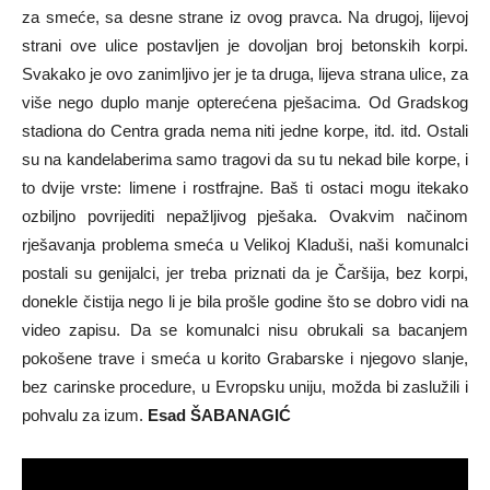
za smeće, sa desne strane iz ovog pravca. Na drugoj, lijevoj
strani ove ulice postavljen je dovoljan broj betonskih korpi.
Svakako je ovo zanimljivo jer je ta druga, lijeva strana ulice, za
više nego duplo manje opterećena pješacima. Od Gradskog
stadiona do Centra grada nema niti jedne korpe, itd. itd. Ostali
su na kandelaberima samo tragovi da su tu nekad bile korpe, i
to dvije vrste: limene i rostfrajne. Baš ti ostaci mogu itekako
ozbiljno povrijediti nepažljivog pješaka. Ovakvim načinom
rješavanja problema smeća u Velikoj Kladuši, naši komunalci
postali su genijalci, jer treba priznati da je Čaršija, bez korpi,
donekle čistija nego li je bila prošle godine što se dobro vidi na
video zapisu. Da se komunalci nisu obrukali sa bacanjem
pokošene trave i smeća u korito Grabarske i njegovo slanje,
bez carinske procedure, u Evropsku uniju, možda bi zaslužili i
pohvalu za izum.
Esad ŠABANAGIĆ