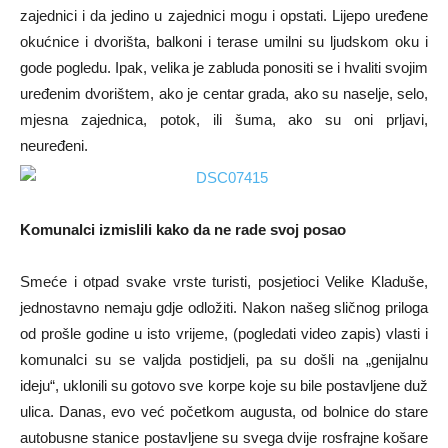
zajednici i da jedino u zajednici mogu i opstati. Lijepo uređene
okućnice i dvorišta, balkoni i terase umilni su ljudskom oku i
gode pogledu. Ipak, velika je zabluda ponositi se i hvaliti svojim
uređenim dvorištem, ako je centar grada, ako su naselje, selo,
mjesna zajednica, potok, ili šuma, ako su oni prljavi,
neuređeni.
Komunalci izmislili kako da ne rade svoj posao
Smeće i otpad svake vrste turisti, posjetioci Velike Kladuše,
jednostavno nemaju gdje odložiti. Nakon našeg sličnog priloga
od prošle godine u isto vrijeme, (pogledati video zapis) vlasti i
komunalci su se valjda postidjeli, pa su došli na „genijalnu
ideju“, uklonili su gotovo sve korpe koje su bile postavljene duž
ulica. Danas, evo već početkom augusta, od bolnice do stare
autobusne stanice postavljene su svega dvije rosfrajne košare