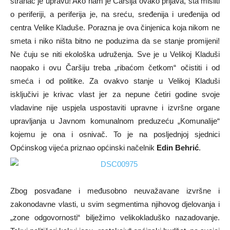
stranac je upravu! Ako nam je Čaršija ovako prljava, šta misliti
o periferiji, a periferija je, na sreću, sređenija i uređenija od
centra Velike Kladuše. Porazna je ova činjenica koja nikom ne
smeta i niko ništa bitno ne poduzima da se stanje promijeni!
Ne čuju se niti ekološka udruženja. Sve je u Velikoj Kladuši
naopako i ovu Čaršiju treba „ribaćom četkom“ očistiti i od
smeća i od politike. Za ovakvo stanje u Velikoj Kladuši
isključivi je krivac vlast jer za nepune četiri godine svoje
vladavine nije uspjela uspostaviti upravne i izvršne organe
upravljanja u Javnom komunalnom preduzeću „Komunalije“
kojemu je ona i osnivač. To je na posljednjoj sjednici
Općinskog vijeća priznao općinski načelnik
Edin Behrić
.
Zbog posvađane i međusobno neuvažavane izvršne i
zakonodavne vlasti, u svim segmentima njihovog djelovanja i
„zone odgovornosti“ bilježimo velikokladuško nazadovanje.