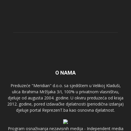
O NAMA
Preduzeće "Meridian" d.o.o. sa sjedištem u Velikoj Kladuši,
ulica Ibrahima Mržljaka 3/I, 100% u privatnom vlasništvu,
djeluje od augusta 2004. godine. U okviru preduzeća od kraja
2012. godine, pored izdavačke djelatnosti (periodična izdanja)
djeluje portal ReprezenT.ba kao osnovna djelatnost.
Program osnaživanja nezavisnih medija - Independent media