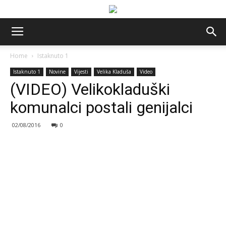
Home
Istaknuto 1
Istaknuto 1
Novine
Vijesti
Velika Kladuša
Video
(VIDEO) Velikokladuški
komunalci postali genijalci
02/08/2016
0