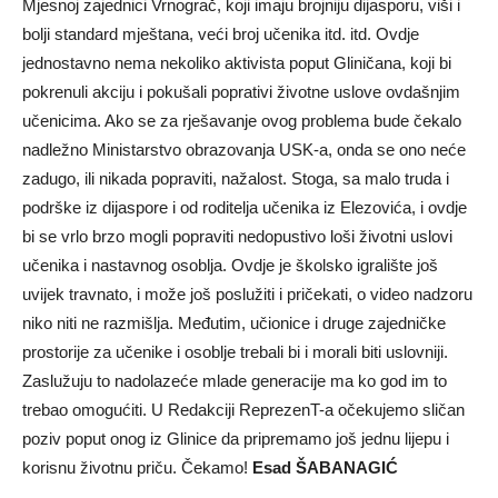
Mjesnoj zajednici Vrnograč, koji imaju brojniju dijasporu, viši i
bolji standard mještana, veći broj učenika itd. itd. Ovdje
jednostavno nema nekoliko aktivista poput Gliničana, koji bi
pokrenuli akciju i pokušali poprativi životne uslove ovdašnjim
učenicima. Ako se za rješavanje ovog problema bude čekalo
nadležno Ministarstvo obrazovanja USK-a, onda se ono neće
zadugo, ili nikada popraviti, nažalost. Stoga, sa malo truda i
podrške iz dijaspore i od roditelja učenika iz Elezovića, i ovdje
bi se vrlo brzo mogli popraviti nedopustivo loši životni uslovi
učenika i nastavnog osoblja. Ovdje je školsko igralište još
uvijek travnato, i može još poslužiti i pričekati, o video nadzoru
niko niti ne razmišlja. Međutim, učionice i druge zajedničke
prostorije za učenike i osoblje trebali bi i morali biti uslovniji.
Zaslužuju to nadolazeće mlade generacije ma ko god im to
trebao omogućiti. U Redakciji ReprezenT-a očekujemo sličan
poziv poput onog iz Glinice da pripremamo još jednu lijepu i
korisnu životnu priču. Čekamo!
Esad ŠABANAGIĆ