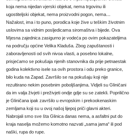
koja nema nijedan vjerski objekat, nema trgovinu ili
ugostiteljski objekat, nema proizvodni pogon, nema…
Nažalost, ima i to puno, porodica koje žive u teškim životnim
uslovima sa vidnim posljedicama siromaštva i bijede. Ova
Mjesna zajednica zasigurno je vodeća po ovim pokazateljima
na području općine Velika Kladuša. Zbog zapuštanosti i
zaboravljenosti od svih nivoa vlasti, a posebno lokalne,
prisjećamo se pokušaja njenih stanovnika da prije petnaestak
godina kolektivno isele sa ovih prostora i odu preko granice,
bilo kuda na Zapad. Završilo se na pokušaju koji nije
rezultirano nekim posebnim poboljšanjima. Vidjeli su Gliničani
da im valja živjeti i preživjeti ondje gdje su se zatekli. Poprilično
je Gliničana ipak završilo u evropskim i prekookenaskim
zemljama koji su u ovoj našoj lijepoj priči glavni akteri.
Nabrojali smo sve šta Glinica danas nema, a asfaltni put do
kraja naselja možemo komotno nazvati „sama jama“ ili pod
naški, rupa do rupe.