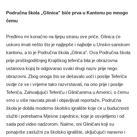
Područna škola „Glinica“ biće prva u Kantonu po mnogo
čemu
Pređimo mi konačno na lijepu stranu ove priče. Glinica će
uskoro imati nešto što je najljepše i najbolje u Unsko-sanskom
kantonu, a to je Područna škola „Glinica“. Ova Područna škola
prije prošlogodišnjeg Krajiškog teferiča bila je obrazovna
ustanova kojoj bi odgovarao svaki drugi naziv prije nego
obrazovni. Zbog onoga što se dešavalo uoči i poslije Teferiča
ovdje će se i vrijeme tako razvrstavati, na ono prije i poslije
Teferiča. Zahvaljujući Teferiču i Gliničanima u Americi, o čemu
smo u više navrata pisali i objavljivali reportaže, Područna
škola je dobila moderno školsko igralište koje će u budućnosti
služiti i potrebama Mjesne zajednice, koje je osvjetljeno i od
sada pod video nadzorom. Naime, oni Gliničani koji su
ponajviše zaslužni za školsko igralište, uključujući naravno i