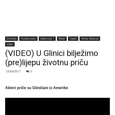
Društvo
Humanizam
Istaknuto 1
Mladi
Vijesti
Velika Kladuša
Video
(VIDEO) U Glinici bilježimo
(pre)lijepu životnu priču
03/04/2017
0
Akteri priče su Gliničani iz Amerike