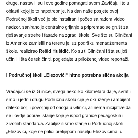
druge, nastavili su i ove godine pomagati svom Zavičaju i to u
oblasti kojoj je to napotrebnije. Na dan naše posjete ovoj
Područnoj školi već je bio instaliran i počeo sa radom video
nadzor, sanirano je centralno grijanje a pripremao se grušt za
rješavanje strehe i fasade na zgradi škole. Sve što su Gliničani
iz Amerike zamislili na terenu je, uz podršku menadžementa
škole, realizirao
Rešid Hušidić
. Ko su ti Gliničani i šta su još
učinili i šta će tek činiti, pogledajte u priloženoj video reportaži.
I Područnoj školi „Elezovići“ hitno potrebna slična akcija
Vraćajući se iz Glinice, svega nekoliko kilometara dalje, svratili
smo u jednu drugu Područnu školu čije je okruženje i ambijent
daleko bolji i povoljniji od onoga u Glinici, ali nema inicijative da
se i ovdje popravi stanje koje je ispod granice pedagoških i
životnih standarda. Zabilježili smo stanje u Područnoj školi
„Elezovići, koje ne priliči prelijepom naselju Elezovićima, u