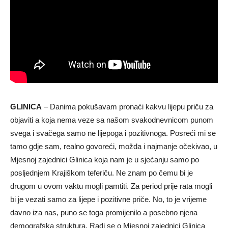
GLINICA
– Danima pokušavam pronaći kakvu lijepu priču za
objaviti a koja nema veze sa našom svakodnevnicom punom
svega i svačega samo ne lijepoga i pozitivnoga. Posreći mi se
tamo gdje sam, realno govoreći, možda i najmanje očekivao, u
Mjesnoj zajednici Glinica koja nam je u sjećanju samo po
posljednjem Krajiškom teferiču. Ne znam po čemu bi je
drugom u ovom vaktu mogli pamtiti. Za period prije rata mogli
bi je vezati samo za lijepe i pozitivne priče. No, to je vrijeme
davno iza nas, puno se toga promijenilo a posebno njena
demografska struktura. Radi se o Mjesnoj zajednici Glinica