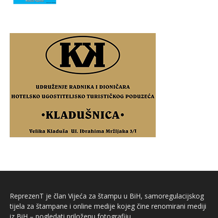
ReprezenT je član Vijeća za štampu u BiH, samoregulacijskog
tijela za štampane i online medije kojeg čine renomirani mediji
iz BiH – pogledati priloženu fotografiju.