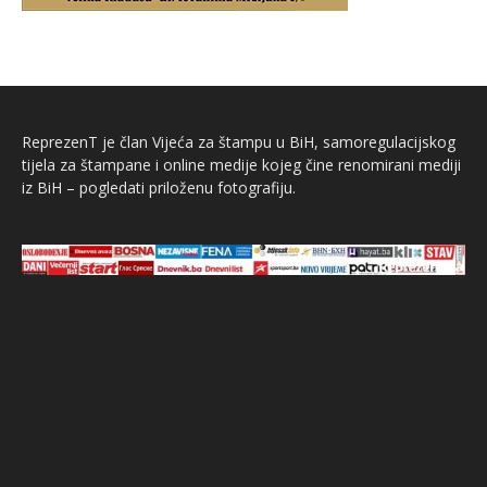
ReprezenT je član Vijeća za štampu u BiH, samoregulacijskog
tijela za štampane i online medije kojeg čine renomirani mediji
iz BiH – pogledati priloženu fotografiju.