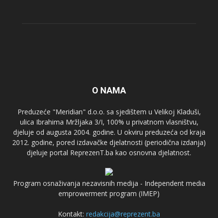
O NAMA
Preduzeće "Meridian" d.o.o. sa sjedištem u Velikoj Kladuši,
ulica Ibrahima Mržljaka 3/I, 100% u privatnom vlasništvu,
djeluje od augusta 2004. godine. U okviru preduzeća od kraja
2012. godine, pored izdavačke djelatnosti (periodična izdanja)
djeluje portal ReprezenT.ba kao osnovna djelatnost.
Program osnaživanja nezavisnih medija - Independent media
emprowerment program (IMEP)
Kontakt:
redakcija@reprezent.ba