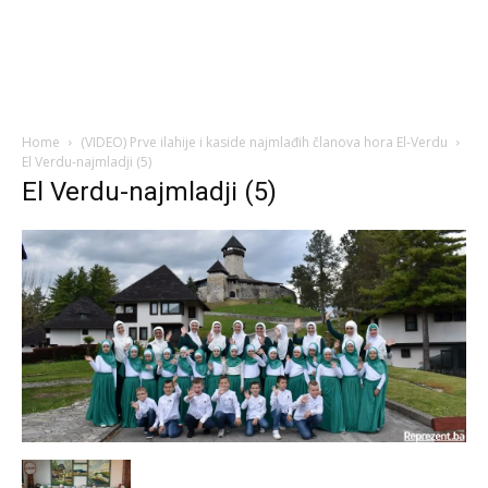
Home
(VIDEO) Prve ilahije i kaside najmlađih članova hora El-Verdu
El Verdu-najmladji (5)
El Verdu-najmladji (5)