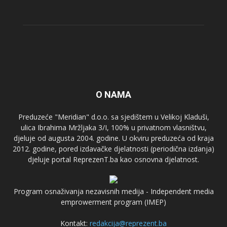
O NAMA
Preduzeće "Meridian" d.o.o. sa sjedištem u Velikoj Kladuši,
ulica Ibrahima Mržljaka 3/I, 100% u privatnom vlasništvu,
djeluje od augusta 2004. godine. U okviru preduzeća od kraja
2012. godine, pored izdavačke djelatnosti (periodična izdanja)
djeluje portal ReprezenT.ba kao osnovna djelatnost.
Program osnaživanja nezavisnih medija - Independent media
emprowerment program (IMEP)
Kontakt:
redakcija@reprezent.ba