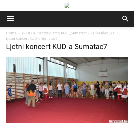
Home
(VIDEO) Predstavljamo KUD „Šumatac“ – Velika Kladuša
Ljetni koncert KUD-a Sumatac7
Ljetni koncert KUD-a Sumatac7