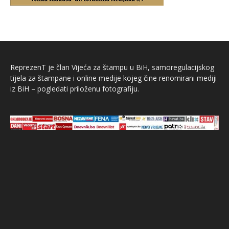
ReprezenT je član Vijeća za štampu u BiH, samoregulacijskog
tijela za štampane i online medije kojeg čine renomirani mediji
iz BiH – pogledati priloženu fotografiju.