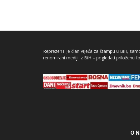
ReprezenT je član Vijeća za štampu u BiH, samor
renomirani mediji iz BiH – pogledati priloženu fo
O 