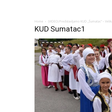
Home
(VIDEO) Predstavljamo KUD „Šumatac“ – Velik
KUD Sumatac1