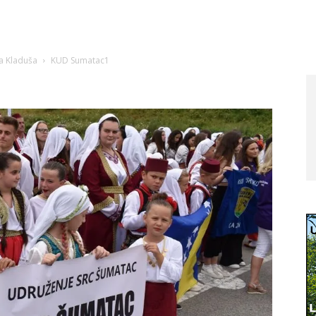
a Kladuša
KUD Sumatac1